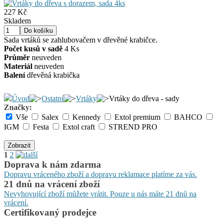
227 Kč
Skladem
Sada vrtáků se zahlubovačem v dřevěné krabičce.
Počet kusů v sadě
4 Ks
Průměr
neuveden
Materiál
neuveden
Balení
dřevěná krabička
Úvod
Ostatní
Vrtáky
Vrtáky do dřeva - sady
Značky:
Vše
Salex
Kennedy
Extol premium
BAHCO
IGM
Festa
Extol craft
STREND PRO
Zobrazit
1
2
Doprava k nám zdarma
Dopravu vráceného zboží a dopravu reklamace platíme za vás.
21 dnů na vrácení zboží
Nevyhovující zboží můžete vrátit. Pouze u nás máte 21 dnů na
vrácení.
Certifikovaný prodejce