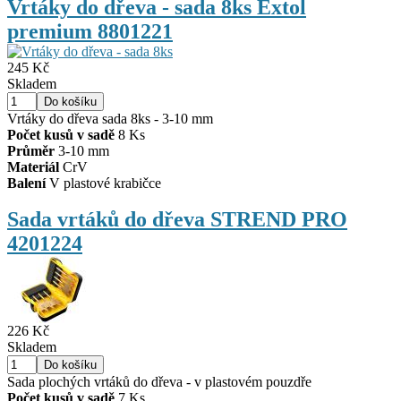
Vrtáky do dřeva - sada 8ks Extol
premium 8801221
245 Kč
Skladem
Vrtáky do dřeva sada 8ks - 3-10 mm
Počet kusů v sadě
8 Ks
Průměr
3-10 mm
Materiál
CrV
Balení
V plastové krabičce
Sada vrtáků do dřeva STREND PRO
4201224
226 Kč
Skladem
Sada plochých vrtáků do dřeva - v plastovém pouzdře
Počet kusů v sadě
7 Ks