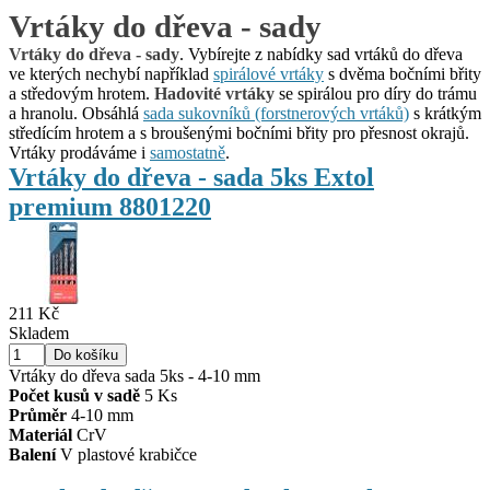
Vrtáky do dřeva - sady
Vrtáky do dřeva - sady
. Vybírejte z nabídky sad vrtáků do dřeva
ve kterých nechybí například
spirálové vrtáky
s dvěma bočními břity
a středovým hrotem.
Hadovité vrtáky
se spirálou pro díry do trámu
a hranolu. Obsáhlá
sada sukovníků (forstnerových vrtáků)
s krátkým
středícím hrotem a s broušenými bočními břity pro přesnost okrajů.
Vrtáky prodáváme i
samostatně
.
Vrtáky do dřeva - sada 5ks Extol
premium 8801220
211 Kč
Skladem
Vrtáky do dřeva sada 5ks - 4-10 mm
Počet kusů v sadě
5 Ks
Průměr
4-10 mm
Materiál
CrV
Balení
V plastové krabičce