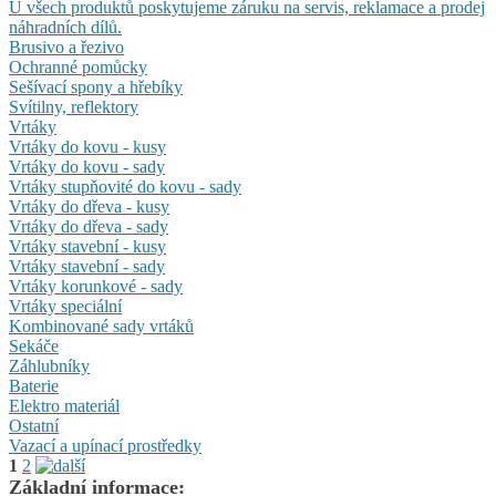
U všech produktů poskytujeme záruku na servis, reklamace a prodej
náhradních dílů.
Brusivo a řezivo
Ochranné pomůcky
Sešívací spony a hřebíky
Svítilny, reflektory
Vrtáky
Vrtáky do kovu - kusy
Vrtáky do kovu - sady
Vrtáky stupňovité do kovu - sady
Vrtáky do dřeva - kusy
Vrtáky do dřeva - sady
Vrtáky stavební - kusy
Vrtáky stavební - sady
Vrtáky korunkové - sady
Vrtáky speciální
Kombinované sady vrtáků
Sekáče
Záhlubníky
Baterie
Elektro materiál
Ostatní
Vazací a upínací prostředky
1
2
Základní informace: