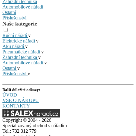
Zahradní technika
Automobilové nářadí
Ostatní
Příslušenství
Naše kategorie
Ruční nářadí
v
Elektrické nářadí
v
Aku nářadí
v
Pneumatické nářadí
v
Zahradní technika
v
Automobilové nářadí
v
Ostatní
v
Příslušenství
v
Další důležité odkazy:
ÚVOD
VŠE O NÁKUPU
KONTAKTY
Copyright © 2004 - 2026
Specializovaný obchod s nářadím
Tel.: 732 312 779