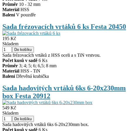
Průměr
10 - 32 mm
Materiál
HSS
Balení
V pouzdře
Sada frézovacích vrtáků 6 ks Festa 20450
195 Kč
Skladem
Sada frézovacích vrtáků z HSS oceli a s TiN vrstvou.
Počet kusů v sadě
6 Ks
Průměr
3; 4; 5; 6; 6,5; 8 mm
Materiál
HSS - TiN
Balení
Dřevěná krabička
Sada hadovitých vrtáků 6ks 6-20x230mm
box Festa 20912
549 Kč
Skladem
Sada hadovitých vrtáků 6ks 6-20x230mm box.
Počet kusů v sadě
6 Ks