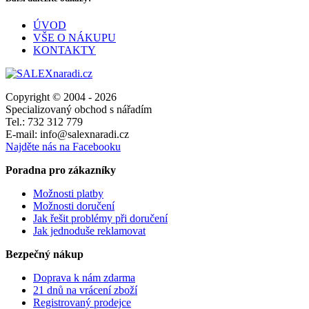
ÚVOD
VŠE O NÁKUPU
KONTAKTY
Copyright © 2004 - 2026
Specializovaný obchod s nářadím
Tel.: 732 312 779
E-mail: info@salexnaradi.cz
Najděte nás na Facebooku
Poradna pro zákazníky
Možnosti platby
Možnosti doručení
Jak řešit problémy při doručení
Jak jednoduše reklamovat
Bezpečný nákup
Doprava k nám zdarma
21 dnů na vrácení zboží
Registrovaný prodejce