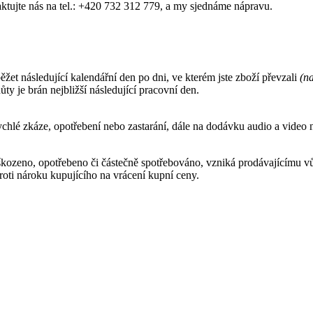
ktujte nás na tel.: +420 732 312 779, a my sjednáme nápravu.
žet následující kalendářní den po dni, ve kterém jste zboží převzali
(na
ůty je brán nejbližší následující pracovní den.
ychlé zkáze, opotřebení nebo zastarání, dále na dodávku audio a video n
kozeno, opotřebeno či částečně spotřebováno, vzniká prodávajícímu v
roti nároku kupujícího na vrácení kupní ceny.