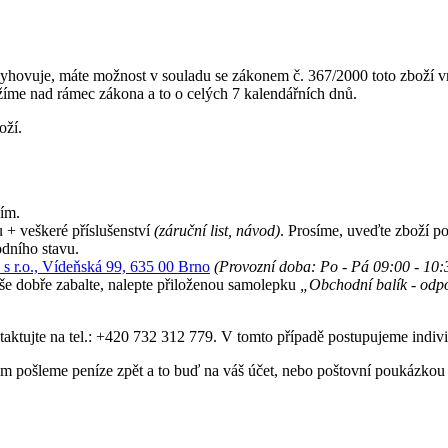
vyhovuje, máte možnost v souladu se zákonem č. 367/2000 toto zboží vrát
žíme nad rámec zákona a to o celých 7 kalendářních dnů.
oží.
žím.
u + veškeré příslušenství
(záruční list, návod)
. Prosíme, uveďte zboží 
dního stavu.
s r.o., Vídeňská 99, 635 00 Brno
(Provozní doba: Po - Pá 09:00 - 10:
vše dobře zabalte, nalepte přiloženou samolepku
„Obchodní balík - odpo
taktujte na tel.: +420 732 312 779. V tomto případě postupujeme indiv
m pošleme peníze zpět a to buď na váš účet, nebo poštovní poukázkou 