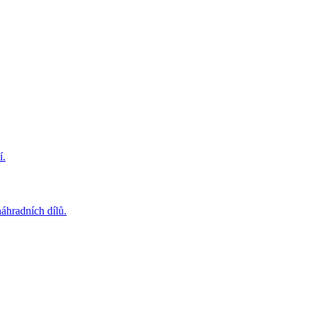
í.
áhradních dílů.