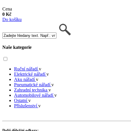
Cena
0 Kč
Do košíku
Naše kategorie
Ruční nářadí
v
Elektrické nářadí
v
Aku nářadí
v
Pneumatické nářadí
v
Zahradní technika
v
Automobilové nářadí
v
Ostatní
v
Příslušenství
v
Další důležité odkazy: