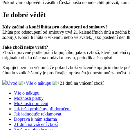
Pokud vám odpovědní zásilku Česká pošta nebude chtít převzít, konta
Je dobré vědět
Kdy začíná a končí lhůta pro odstoupení od smlouvy?
Lhůta pro odstoupení od smlouvy trvá 21 kalendářních dnů a začíná bě
soboty)
. Končí-li lhůta o víkendu nebo ve svátek, jako poslední den lh
Jaké zboží nelze vrátit?
Zboží upravené podle přání kupujícího, jakož i zboží, které podléhá r
originální obal a dále na dodávku novin, periodik a časopisů.
Kupující bere na vědomí, že pokud zboží vrácené kupujícím bude poš
úhradu vzniklé škody je prodávající oprávněn jednostranně započíst p
Úvod
Vše o nákupu
21 dnů na vrácení zboží
Vše o nákupu
Možnosti platby
Možnosti doručení
Jak řešit problémy při doručení
Jak jednoduše reklamovat
Doprava k nám zdarma
21 dnů na vrácení zboží
Změny v objednávce