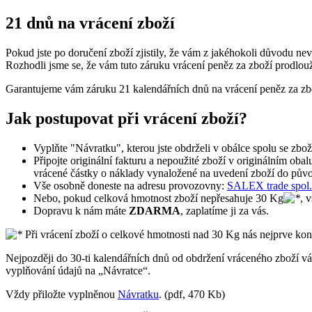
21 dnů na vrácení zboží
Pokud jste po doručení zboží zjistily, že vám z jakéhokoli důvodu ne
Rozhodli jsme se, že vám tuto záruku vrácení peněz za zboží prodlou
Garantujeme vám záruku 21 kalendářních dnů na vrácení peněz za zb
Jak postupovat při vrácení zboží?
Vyplňte "Návratku", kterou jste obdrželi v obálce spolu se zbo
Připojte originální fakturu a nepoužité zboží v originálním obal
vrácené částky o náklady vynaložené na uvedení zboží do půvo
Vše osobně doneste na adresu provozovny:
SALEX trade spol. 
Nebo, pokud celková hmotnost zboží nepřesahuje 30 Kg
, 
Dopravu k nám máte
ZDARMA
, zaplatíme ji za vás.
Při vrácení zboží o celkové hmotnosti nad 30 Kg nás nejprve kon
Nejpozději do 30-ti kalendářních dnů od obdržení vráceného zboží vá
vyplňování údajů na „Návratce“.
Vždy přiložte vyplněnou
Návratku
. (pdf, 470 Kb)