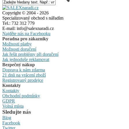
Copyright © 2004 - 2026
Specializovaný obchod s nářadím
Tel.: 732 312 779
E-mail: info@salexnaradi.cz
Najděte nás na Facebooku
Poradna pro zákazníky
Možnosti platby
Možnosti doručení
Jak řešit problémy při doručení
Jak jednoduše reklamovat
Bezpečný nákup
Doprava k nám zdarma
21 dnů na vrácení zboží
Registrovaný prodejce
Kontakty
Kontakty
Obchodní podmínky
GDPR
Volná místa
Sledujte nás
Blog
Facebook
Twitter