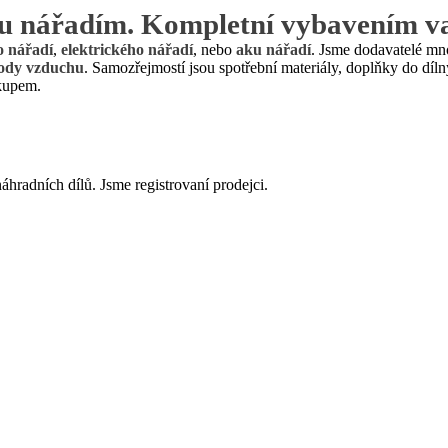
ku
nářadím
. Kompletní
vybavením va
o nářadí
,
elektrického nářadí
, nebo
aku nářadí
. Jsme dodavatelé mno
ody vzduchu
. Samozřejmostí jsou spotřební materiály, doplňky do díl
ákupem.
hradních dílů. Jsme registrovaní prodejci.