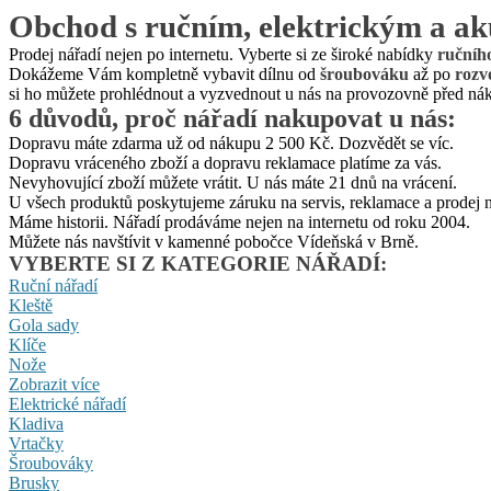
Obchod s ručním, elektrickým a a
Prodej nářadí nejen po internetu. Vyberte si ze široké nabídky
ručníh
Dokážeme Vám kompletně vybavit dílnu od
šroubováku
až po
rozv
si ho můžete prohlédnout a vyzvednout u nás na provozovně před n
6 důvodů, proč
nářadí
nakupovat u nás:
Dopravu máte zdarma už od nákupu 2 500 Kč. Dozvědět se víc.
Dopravu vráceného zboží a dopravu reklamace platíme za vás.
Nevyhovující zboží můžete vrátit. U nás máte 21 dnů na vrácení.
U všech produktů poskytujeme záruku na servis, reklamace a prodej ná
Máme historii. Nářadí prodáváme nejen na internetu od roku 2004.
Můžete nás navštívit v kamenné pobočce Vídeňská v Brně.
VYBERTE SI Z KATEGORIE NÁŘADÍ:
Ruční nářadí
Kleště
Gola sady
Klíče
Nože
Zobrazit více
Elektrické nářadí
Kladiva
Vrtačky
Šroubováky
Brusky