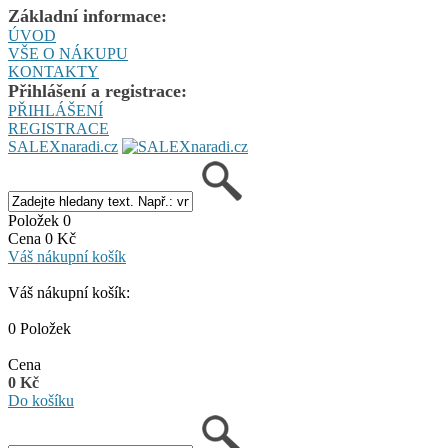
Základní informace:
ÚVOD
VŠE O NÁKUPU
KONTAKTY
Přihlášení a registrace:
PŘIHLÁŠENÍ
REGISTRACE
SALEXnaradi.cz
Položek 0
Cena 0 Kč
Váš nákupní košík
Váš nákupní košík:
0 Položek
Cena
0 Kč
Do košíku