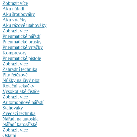
Zobrazit více
Aku nářadí
Aku šroubováky
Aku vrtačky
Aku rázové utahováky
Zobrazit více
Pneumatické nářadí
Pneumatické brusky
Pneumatické vrtačky
Kompresory
Pneumatické pistole
Zobrazit více
Zahradní technika
Pily řetězové
Nůžky na živý plot
Rotační sekačky
Vysokotlaké čističe
Zobrazit více
Automobilové nářadí
Stahováky
Zvedací technika
Nářadí na autoskla
Nářadí karosářské
Zobrazit více
Ostatní