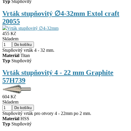
Typ
Stupňovitý
Vrták stupňovitý ∅4-32mm Extol craft
20055
455 Kč
Skladem
Stupňovitý vrták 4 - 32 mm.
Materiál
Titan
Typ
Stupňovitý
Vrták stupňovitý 4 - 22 mm Graphite
57H739
604 Kč
Skladem
Stupňovitý vrták pro otvory 4 - 22mm po 2 mm.
Materiál
HSS
Typ
Stupňovitý