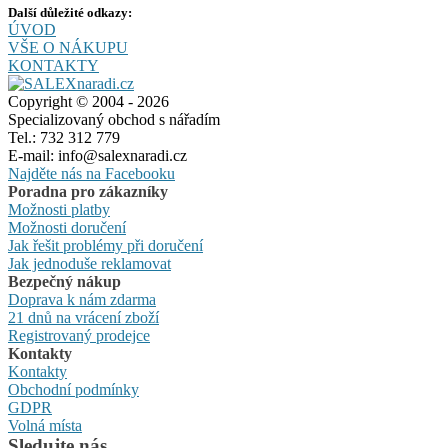
Další důležité odkazy:
ÚVOD
VŠE O NÁKUPU
KONTAKTY
Copyright © 2004 - 2026
Specializovaný obchod s nářadím
Tel.: 732 312 779
E-mail: info@salexnaradi.cz
Najděte nás na Facebooku
Poradna pro zákazníky
Možnosti platby
Možnosti doručení
Jak řešit problémy při doručení
Jak jednoduše reklamovat
Bezpečný nákup
Doprava k nám zdarma
21 dnů na vrácení zboží
Registrovaný prodejce
Kontakty
Kontakty
Obchodní podmínky
GDPR
Volná místa
Sledujte nás