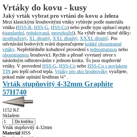
Vrtáky do kovu - kusy
Jaký vrták vybrat pro vrtání do kovu a železa
Mezi klasickými šroubovitými vrtáky vybírejte podle materiálu
vrtáku (
HSS-R
,
HSS-G
,
HSS-Co
) nebo podle typu upínací stopky
(
standardní
,
redukovaná
,
morsekužel
). Na výběr máte různé délky:
prodloužený
,
XL dlouhý
,
XXL dlouhý
,
XXXL dlouhý
. Pro
odvrtávání bodových svárů doporučujeme
krátké oboustranné
vrtáky
. Nepřehlédněte kobaltové provedení s
jednostrannou
nebo
oboustrannou
šroubovicí. Rychle a přesně vyvrtaný otvor s
následným odhrotováním v jednom kroku. To jsou stupňovité
vrtáky. V provedení
HSS-G
,
HSS-Co
nebo
HSS-Co s povlakem
TIN
pro lepší odvod tepla.
Vrtáky pro aku šroubováky
využijete,
pokud máte upínání šestihran ¼“ .
Vrták stupňovitý 4-32mm Graphite
57H740
1152 Kč
Skladem
Vrták stupňovitý 4-32mm
Materiál
HSS