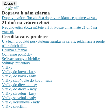
Zobrazit
1
2
Doprava k nám zdarma
Dopravu vráceného zboží a dopravu reklamace platíme za vás.
21 dnů na vrácení zboží
Nevyhovující zboží můžete vrátit. Pouze u nás máte 21 dnů na
vrácení.
Certifikovaný prodejce
U všech produktů poskytujeme záruku na servis, reklamace a prodej
náhradních dílů.
Brusivo a řezivo
Ochranné pomůcky
Sešívací spony a hřebíky
Svítilny, reflektory
Vrtáky
Vrtáky do kovu - kusy
Vrtáky do kovu - sady
Vrtáky stupňovité do kovu - sady
Vrtáky do dřeva - kusy
Vrtáky do dřeva - sady
Vrtáky stavební - kusy
Vrtáky stavební - sady
Vrtáky korunkové - sady
Vrtáky speciální