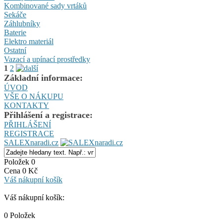
Kombinované sady vrtáků
Sekáče
Záhlubníky
Baterie
Elektro materiál
Ostatní
Vazací a upínací prostředky
1
2
Základní informace:
ÚVOD
VŠE O NÁKUPU
KONTAKTY
Přihlášení a registrace:
PŘIHLÁŠENÍ
REGISTRACE
SALEXnaradi.cz
Položek 0
Cena 0 Kč
Váš nákupní košík
Váš nákupní košík:
0 Položek