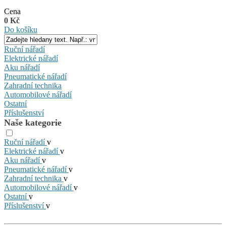
Cena
0 Kč
Do košíku
Ruční nářadí
Elektrické nářadí
Aku nářadí
Pneumatické nářadí
Zahradní technika
Automobilové nářadí
Ostatní
Příslušenství
Naše kategorie
Ruční nářadí
v
Elektrické nářadí
v
Aku nářadí
v
Pneumatické nářadí
v
Zahradní technika
v
Automobilové nářadí
v
Ostatní
v
Příslušenství
v