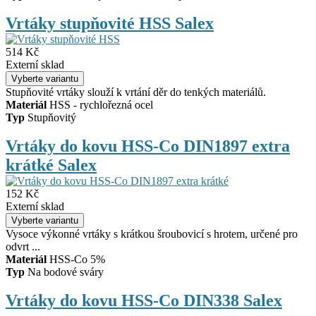
Vrtáky stupňovité HSS Salex
514 Kč
Externí sklad
Stupňovité vrtáky slouží k vrtání děr do tenkých materiálů.
Materiál
HSS - rychlořezná ocel
Typ
Stupňovitý
Vrtáky do kovu HSS-Co DIN1897 extra
krátké Salex
152 Kč
Externí sklad
Vysoce výkonné vrtáky s krátkou šroubovicí s hrotem, určené pro
odvrt ...
Materiál
HSS-Co 5%
Typ
Na bodové sváry
Vrtáky do kovu HSS-Co DIN338 Salex