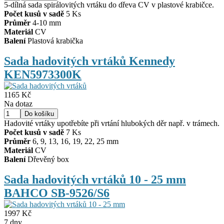
5-dílná sada spirálovitých vrtáku do dřeva CV v plastové krabičce.
Počet kusů v sadě
5 Ks
Průměr
4-10 mm
Materiál
CV
Balení
Plastová krabička
Sada hadovitých vrtáků Kennedy
KEN5973300K
1165 Kč
Na dotaz
Hadovité vrtáky upotřebíte při vrtání hlubokých děr např. v trámech.
Počet kusů v sadě
7 Ks
Průměr
6, 9, 13, 16, 19, 22, 25 mm
Materiál
CV
Balení
Dřevěný box
Sada hadovitých vrtáků 10 - 25 mm
BAHCO SB-9526/S6
1997 Kč
7 dny