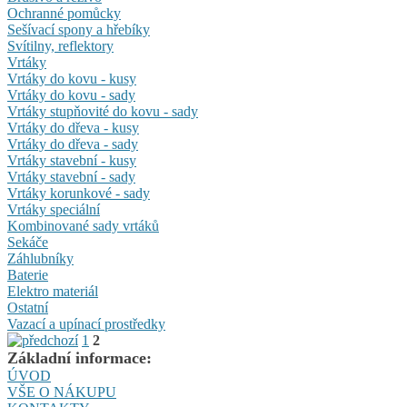
Ochranné pomůcky
Sešívací spony a hřebíky
Svítilny, reflektory
Vrtáky
Vrtáky do kovu - kusy
Vrtáky do kovu - sady
Vrtáky stupňovité do kovu - sady
Vrtáky do dřeva - kusy
Vrtáky do dřeva - sady
Vrtáky stavební - kusy
Vrtáky stavební - sady
Vrtáky korunkové - sady
Vrtáky speciální
Kombinované sady vrtáků
Sekáče
Záhlubníky
Baterie
Elektro materiál
Ostatní
Vazací a upínací prostředky
1
2
Základní informace:
ÚVOD
VŠE O NÁKUPU