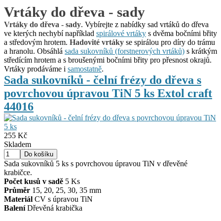
Vrtáky do dřeva - sady
Vrtáky do dřeva - sady
. Vybírejte z nabídky sad vrtáků do dřeva
ve kterých nechybí například
spirálové vrtáky
s dvěma bočními břity
a středovým hrotem.
Hadovité vrtáky
se spirálou pro díry do trámu
a hranolu. Obsáhlá
sada sukovníků (forstnerových vrtáků)
s krátkým
středícím hrotem a s broušenými bočními břity pro přesnost okrajů.
Vrtáky prodáváme i
samostatně
.
Sada sukovníků - čelní frézy do dřeva s
povrchovou úpravou TiN 5 ks Extol craft
44016
255 Kč
Skladem
Sada sukovníků 5 ks s povrchovou úpravou TiN v dřevěné
krabičce.
Počet kusů v sadě
5 Ks
Průměr
15, 20, 25, 30, 35 mm
Materiál
CV s úpravou TiN
Balení
Dřevěná krabička