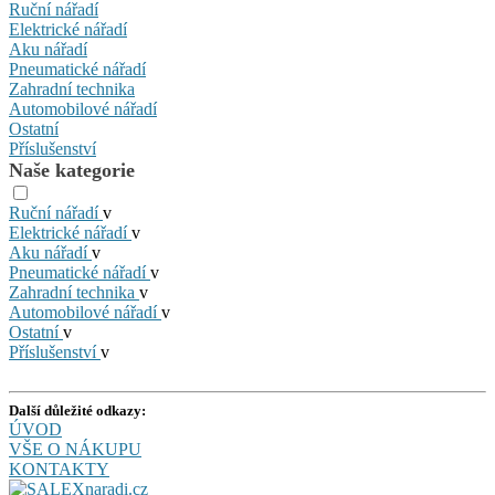
Ruční nářadí
Elektrické nářadí
Aku nářadí
Pneumatické nářadí
Zahradní technika
Automobilové nářadí
Ostatní
Příslušenství
Naše kategorie
Ruční nářadí
v
Elektrické nářadí
v
Aku nářadí
v
Pneumatické nářadí
v
Zahradní technika
v
Automobilové nářadí
v
Ostatní
v
Příslušenství
v
Další důležité odkazy:
ÚVOD
VŠE O NÁKUPU
KONTAKTY