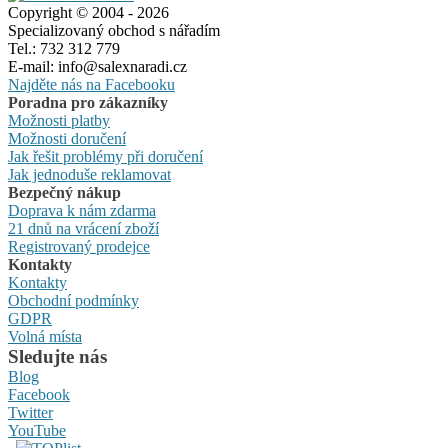
Copyright © 2004 - 2026
Specializovaný obchod s nářadím
Tel.: 732 312 779
E-mail: info@salexnaradi.cz
Najděte nás na Facebooku
Poradna pro zákazníky
Možnosti platby
Možnosti doručení
Jak řešit problémy při doručení
Jak jednoduše reklamovat
Bezpečný nákup
Doprava k nám zdarma
21 dnů na vrácení zboží
Registrovaný prodejce
Kontakty
Kontakty
Obchodní podmínky
GDPR
Volná místa
Sledujte nás
Blog
Facebook
Twitter
YouTube