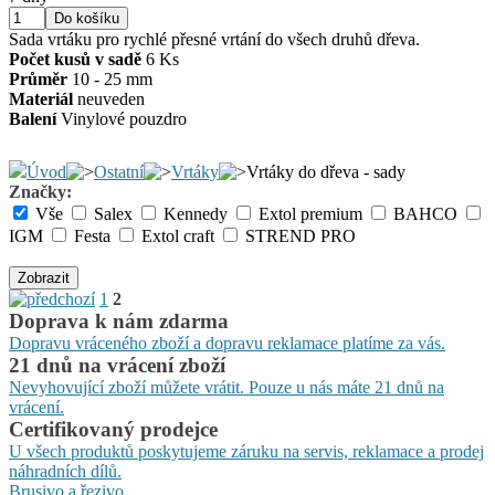
Sada vrtáku pro rychlé přesné vrtání do všech druhů dřeva.
Počet kusů v sadě
6 Ks
Průměr
10 - 25 mm
Materiál
neuveden
Balení
Vinylové pouzdro
Úvod
Ostatní
Vrtáky
Vrtáky do dřeva - sady
Značky:
Vše
Salex
Kennedy
Extol premium
BAHCO
IGM
Festa
Extol craft
STREND PRO
Zobrazit
1
2
Doprava k nám zdarma
Dopravu vráceného zboží a dopravu reklamace platíme za vás.
21 dnů na vrácení zboží
Nevyhovující zboží můžete vrátit. Pouze u nás máte 21 dnů na
vrácení.
Certifikovaný prodejce
U všech produktů poskytujeme záruku na servis, reklamace a prodej
náhradních dílů.
Brusivo a řezivo