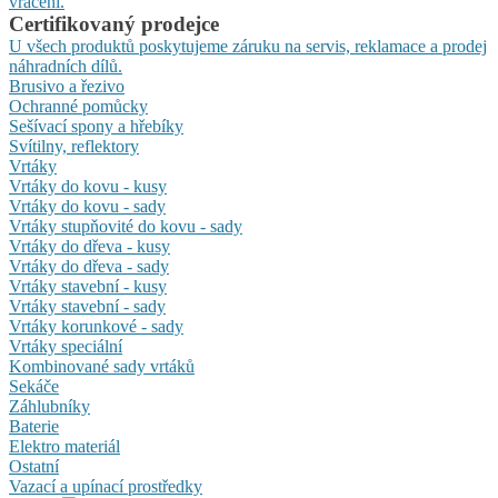
vrácení.
Certifikovaný prodejce
U všech produktů poskytujeme záruku na servis, reklamace a prodej
náhradních dílů.
Brusivo a řezivo
Ochranné pomůcky
Sešívací spony a hřebíky
Svítilny, reflektory
Vrtáky
Vrtáky do kovu - kusy
Vrtáky do kovu - sady
Vrtáky stupňovité do kovu - sady
Vrtáky do dřeva - kusy
Vrtáky do dřeva - sady
Vrtáky stavební - kusy
Vrtáky stavební - sady
Vrtáky korunkové - sady
Vrtáky speciální
Kombinované sady vrtáků
Sekáče
Záhlubníky
Baterie
Elektro materiál
Ostatní
Vazací a upínací prostředky