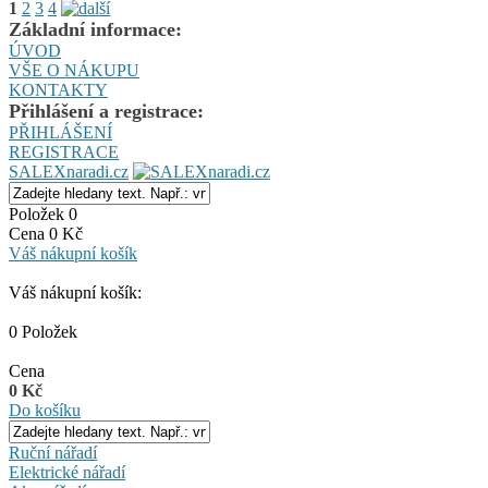
1
2
3
4
Základní informace:
ÚVOD
VŠE O NÁKUPU
KONTAKTY
Přihlášení a registrace:
PŘIHLÁŠENÍ
REGISTRACE
SALEXnaradi.cz
Položek 0
Cena 0 Kč
Váš nákupní košík
Váš nákupní košík:
0 Položek
Cena
0 Kč
Do košíku
Ruční nářadí
Elektrické nářadí