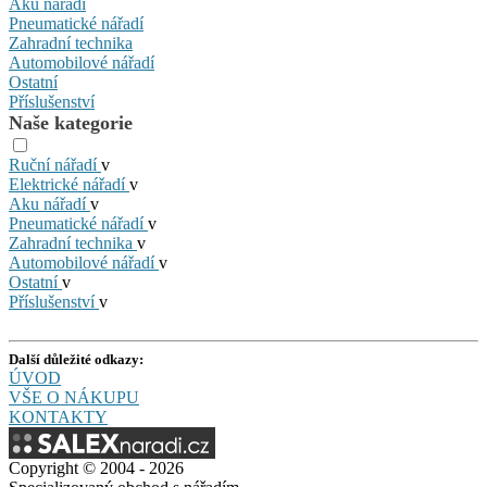
Aku nářadí
Pneumatické nářadí
Zahradní technika
Automobilové nářadí
Ostatní
Příslušenství
Naše kategorie
Ruční nářadí
v
Elektrické nářadí
v
Aku nářadí
v
Pneumatické nářadí
v
Zahradní technika
v
Automobilové nářadí
v
Ostatní
v
Příslušenství
v
Další důležité odkazy:
ÚVOD
VŠE O NÁKUPU
KONTAKTY
Copyright © 2004 - 2026