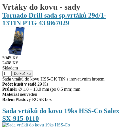
Vrtáky do kovu - sady
Tornado Drill sada sp.vrtáků 29d/1-
13TIN PTG 433867029
5945 Kč
2408 Kč
Skladem
Sada vrtáků do kovu HSS-GK TiN s inovativním hrotem.
Počet kusů v sadě
29 Ks
Průměr
Ø 1,0 – 13,0 mm (po 0,5 mm) mm
Materiál
neuveden
Balení
Plastový ROSE box
Sada vrtáků do kovu 19ks HSS-Co Salex
SX-915-0110