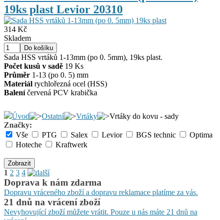
19ks plast Levior 20310
314 Kč
Skladem
Sada HSS vrtáků 1-13mm (po 0. 5mm), 19ks plast.
Počet kusů v sadě
19 Ks
Průměr
1-13 (po 0. 5) mm
Materiál
rychlořezná ocel (HSS)
Balení
červená PCV krabička
Úvod
Ostatní
Vrtáky
Vrtáky do kovu - sady
Značky:
Vše
PTG
Salex
Levior
BGS technic
Optima
Hoteche
Kraftwerk
Zobrazit
1
2
3
4
Doprava k nám zdarma
Dopravu vráceného zboží a dopravu reklamace platíme za vás.
21 dnů na vrácení zboží
Nevyhovující zboží můžete vrátit. Pouze u nás máte 21 dnů na