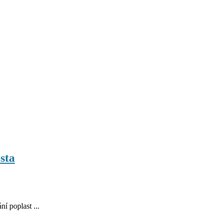
sta
í poplast ...