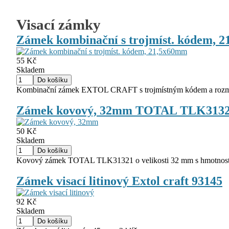
Visací zámky
Zámek kombinační s trojmíst. kódem, 2
55 Kč
Skladem
Kombinační zámek EXTOL CRAFT s trojmístným kódem a rozměr
Zámek kovový, 32mm TOTAL TLK313
50 Kč
Skladem
Kovový zámek TOTAL TLK31321 o velikosti 32 mm s hmotností 9
Zámek visací litinový Extol craft 93145
92 Kč
Skladem