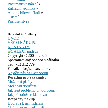
Pneumatické nářadí
v
Zahradní technika
v
Automobilové nářadí
v
Ostatní
v
Příslušenství
v
Další důležité odkazy:
ÚVOD
VŠE O NÁKUPU
KONTAKTY
Copyright © 2004 - 2026
Specializovaný obchod s nářadím
Tel.: 732 312 779
E-mail: info@salexnaradi.cz
Najděte nás na Facebooku
Poradna pro zákazníky
Možnosti platby
Možnosti doručení
Jak řešit problémy při doručení
Jak jednoduše reklamovat
Bezpečný nákup
Doprava k nám zdarma
21 dnů na vrácení zboží