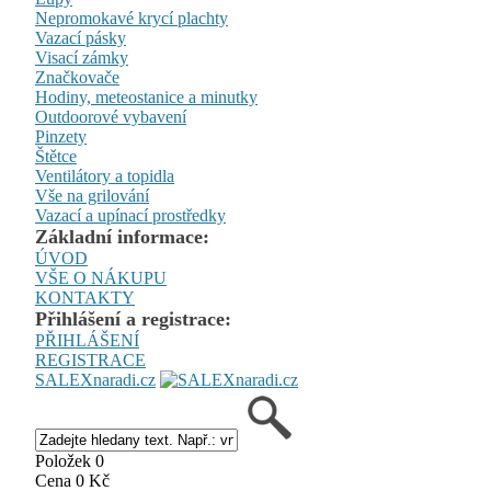
Nepromokavé krycí plachty
Vazací pásky
Visací zámky
Značkovače
Hodiny, meteostanice a minutky
Outdoorové vybavení
Pinzety
Štětce
Ventilátory a topidla
Vše na grilování
Vazací a upínací prostředky
Základní informace:
ÚVOD
VŠE O NÁKUPU
KONTAKTY
Přihlášení a registrace:
PŘIHLÁŠENÍ
REGISTRACE
SALEXnaradi.cz
Položek 0
Cena 0 Kč