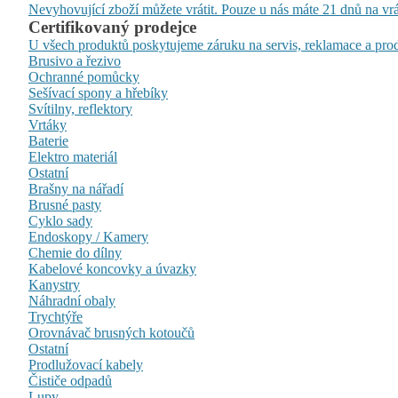
Nevyhovující zboží můžete vrátit. Pouze u nás máte 21 dnů na vrá
Certifikovaný prodejce
U všech produktů poskytujeme záruku na servis, reklamace a prod
Brusivo a řezivo
Ochranné pomůcky
Sešívací spony a hřebíky
Svítilny, reflektory
Vrtáky
Baterie
Elektro materiál
Ostatní
Brašny na nářadí
Brusné pasty
Cyklo sady
Endoskopy / Kamery
Chemie do dílny
Kabelové koncovky a úvazky
Kanystry
Náhradní obaly
Trychtýře
Orovnávač brusných kotoučů
Ostatní
Prodlužovací kabely
Čističe odpadů
Lupy