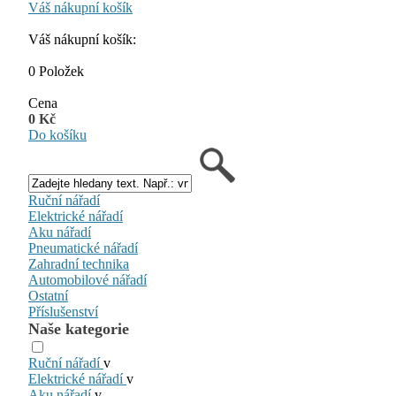
Váš nákupní košík
Váš nákupní košík:
0 Položek
Cena
0 Kč
Do košíku
Ruční nářadí
Elektrické nářadí
Aku nářadí
Pneumatické nářadí
Zahradní technika
Automobilové nářadí
Ostatní
Příslušenství
Naše kategorie
Ruční nářadí
v
Elektrické nářadí
v
Aku nářadí
v