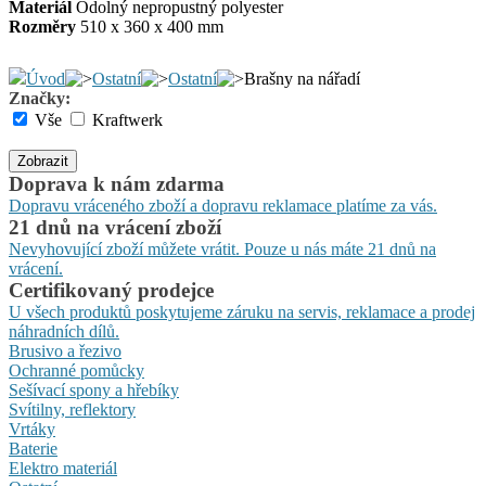
Materiál
Odolný nepropustný polyester
Rozměry
510 x 360 x 400 mm
Úvod
Ostatní
Ostatní
Brašny na nářadí
Značky:
Vše
Kraftwerk
Zobrazit
Doprava k nám zdarma
Dopravu vráceného zboží a dopravu reklamace platíme za vás.
21 dnů na vrácení zboží
Nevyhovující zboží můžete vrátit. Pouze u nás máte 21 dnů na
vrácení.
Certifikovaný prodejce
U všech produktů poskytujeme záruku na servis, reklamace a prodej
náhradních dílů.
Brusivo a řezivo
Ochranné pomůcky
Sešívací spony a hřebíky
Svítilny, reflektory
Vrtáky
Baterie
Elektro materiál