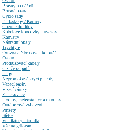
Ostatní
Brašny na nářadí
Brusné pasty
Cyklo sady
Endoskopy / Kamery
Chemie do dílny
Kabelové koncovky a úvazky
Kanystry
Náhradní obaly
Trychtýře
Orovnávač brusných kotoučů
Ostatní
Prodlužovací kabely
Čističe odpadů
Lupy
Nepromokavé krycí plachty
Vazací pásky
Visací zámky
Značkovače
Hodiny, meteostanice a minutky
Outdoorové vybavení
Pinzety
Štětce
Ventilátory a topidla
Vše na grilování