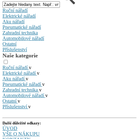
Ruční nářadí
Elektrické nářadí
Aku nářadí
Pneumatické nářadí
Zahradní technika
Automobilové nářadí
Ostatní
Příslušenství
Naše kategorie
Ruční nářadí
v
Elektrické nářadí
v
Aku nářadí
v
Pneumatické nářadí
v
Zahradní technika
v
Automobilové nářadí
v
Ostatní
v
Příslušenství
v
Další důležité odkazy:
ÚVOD
VŠE O NÁKUPU