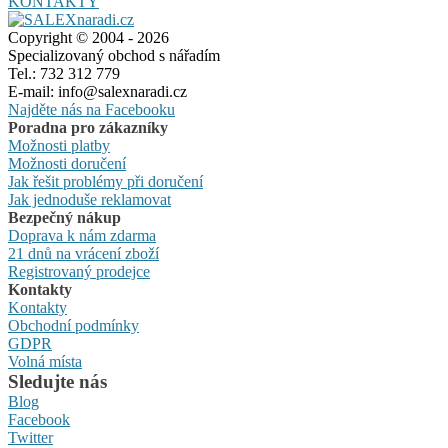
KONTAKTY
Copyright © 2004 - 2026
Specializovaný obchod s nářadím
Tel.: 732 312 779
E-mail: info@salexnaradi.cz
Najděte nás na Facebooku
Poradna pro zákazníky
Možnosti platby
Možnosti doručení
Jak řešit problémy při doručení
Jak jednoduše reklamovat
Bezpečný nákup
Doprava k nám zdarma
21 dnů na vrácení zboží
Registrovaný prodejce
Kontakty
Kontakty
Obchodní podmínky
GDPR
Volná místa
Sledujte nás
Blog
Facebook
Twitter