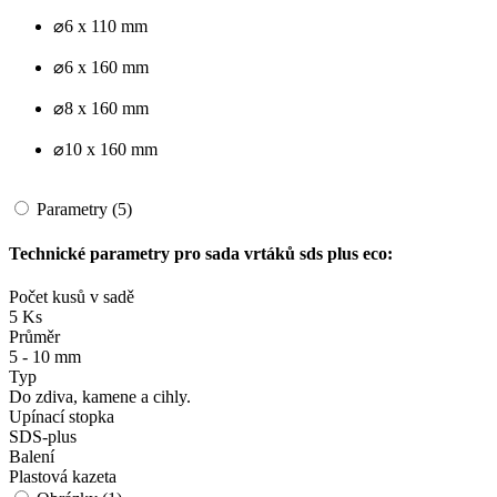
⌀6 x 110 mm
⌀6 x 160 mm
⌀8 x 160 mm
⌀10 x 160 mm
Parametry (5)
Technické parametry pro sada vrtáků sds plus eco:
Počet kusů v sadě
5 Ks
Průměr
5 - 10 mm
Typ
Do zdiva, kamene a cihly.
Upínací stopka
SDS-plus
Balení
Plastová kazeta