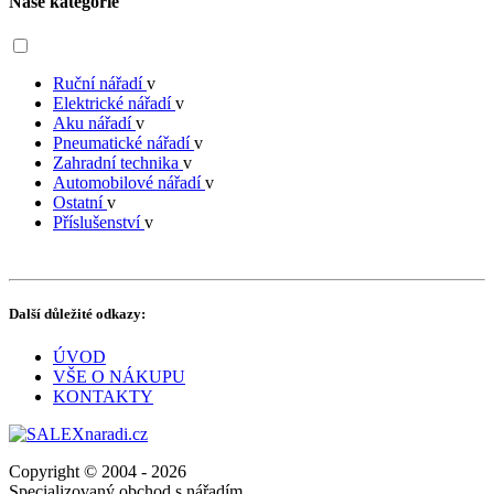
Naše kategorie
Ruční nářadí
v
Elektrické nářadí
v
Aku nářadí
v
Pneumatické nářadí
v
Zahradní technika
v
Automobilové nářadí
v
Ostatní
v
Příslušenství
v
Další důležité odkazy:
ÚVOD
VŠE O NÁKUPU
KONTAKTY
Copyright © 2004 - 2026
Specializovaný obchod s nářadím