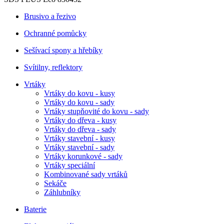
Brusivo a řezivo
Ochranné pomůcky
Sešívací spony a hřebíky
Svítilny, reflektory
Vrtáky
Vrtáky do kovu - kusy
Vrtáky do kovu - sady
Vrtáky stupňovité do kovu - sady
Vrtáky do dřeva - kusy
Vrtáky do dřeva - sady
Vrtáky stavební - kusy
Vrtáky stavební - sady
Vrtáky korunkové - sady
Vrtáky speciální
Kombinované sady vrtáků
Sekáče
Záhlubníky
Baterie