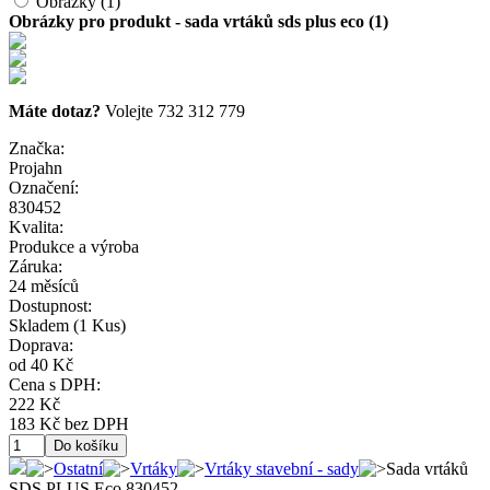
Obrázky (1)
Obrázky pro produkt - sada vrtáků sds plus eco (1)
Máte dotaz?
Volejte 732 312 779
Značka:
Projahn
Označení:
830452
Kvalita:
Produkce a výroba
Záruka:
24 měsíců
Dostupnost:
Skladem
(1 Kus)
Doprava:
od 40 Kč
Cena s DPH:
222 Kč
183 Kč bez DPH
Ostatní
Vrtáky
Vrtáky stavební - sady
Sada vrtáků
SDS PLUS Eco 830452