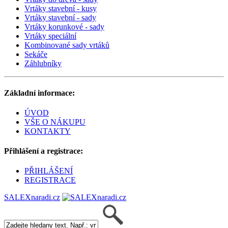
Vrtáky stavební - kusy
Vrtáky stavební - sady
Vrtáky korunkové - sady
Vrtáky speciální
Kombinované sady vrtáků
Sekáče
Záhlubníky
Základní informace:
ÚVOD
VŠE O NÁKUPU
KONTAKTY
Přihlášení a registrace:
PŘIHLÁŠENÍ
REGISTRACE
SALEXnaradi.cz