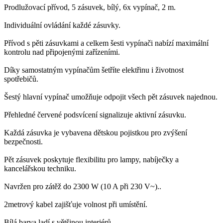
Prodlužovací přívod, 5 zásuvek, bílý, 6x vypínač, 2 m.
Individuální ovládání každé zásuvky.
Přívod s pěti zásuvkami a celkem šesti vypínači nabízí maximální
kontrolu nad připojenými zařízeními.
Díky samostatným vypínačům šetříte elektřinu i životnost
spotřebičů.
Šestý hlavní vypínač umožňuje odpojit všech pět zásuvek najednou.
Přehledné červené podsvícení signalizuje aktivní zásuvku.
Každá zásuvka je vybavena dětskou pojistkou pro zvýšení
bezpečnosti.
Pět zásuvek poskytuje flexibilitu pro lampy, nabíječky a
kancelářskou techniku.
Navržen pro zátěž do 2300 W (10 A při 230 V~)..
2metrový kabel zajišťuje volnost při umístění.
Bílá barva ladí s většinou interiérů.