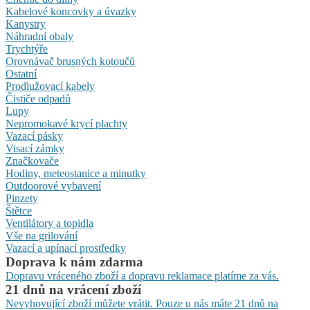
Kabelové koncovky a úvazky
Kanystry
Náhradní obaly
Trychtýře
Orovnávač brusných kotoučů
Ostatní
Prodlužovací kabely
Čističe odpadů
Lupy
Nepromokavé krycí plachty
Vazací pásky
Visací zámky
Značkovače
Hodiny, meteostanice a minutky
Outdoorové vybavení
Pinzety
Štětce
Ventilátory a topidla
Vše na grilování
Vazací a upínací prostředky
Doprava k nám zdarma
Dopravu vráceného zboží a dopravu reklamace platíme za vás.
21 dnů na vrácení zboží
Nevyhovující zboží můžete vrátit. Pouze u nás máte 21 dnů na