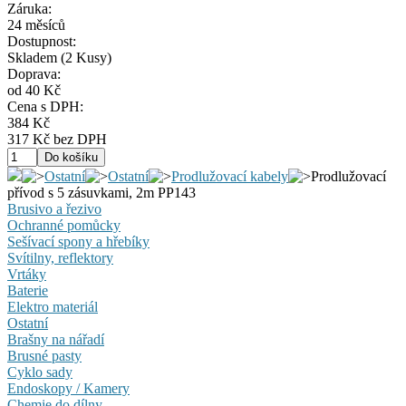
Záruka:
24 měsíců
Dostupnost:
Skladem
(2 Kusy)
Doprava:
od 40 Kč
Cena s DPH:
384 Kč
317 Kč bez DPH
Ostatní
Ostatní
Prodlužovací kabely
Prodlužovací
přívod s 5 zásuvkami, 2m PP143
Brusivo a řezivo
Ochranné pomůcky
Sešívací spony a hřebíky
Svítilny, reflektory
Vrtáky
Baterie
Elektro materiál
Ostatní
Brašny na nářadí
Brusné pasty
Cyklo sady
Endoskopy / Kamery
Chemie do dílny