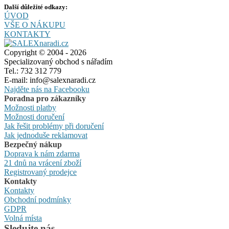
Další důležité odkazy:
ÚVOD
VŠE O NÁKUPU
KONTAKTY
Copyright © 2004 - 2026
Specializovaný obchod s nářadím
Tel.: 732 312 779
E-mail: info@salexnaradi.cz
Najděte nás na Facebooku
Poradna pro zákazníky
Možnosti platby
Možnosti doručení
Jak řešit problémy při doručení
Jak jednoduše reklamovat
Bezpečný nákup
Doprava k nám zdarma
21 dnů na vrácení zboží
Registrovaný prodejce
Kontakty
Kontakty
Obchodní podmínky
GDPR
Volná místa
Sledujte nás