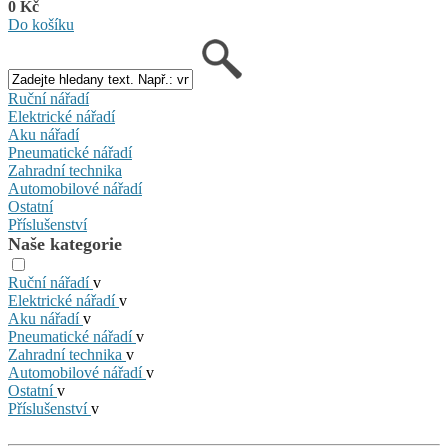
0 Kč
Do košíku
Ruční nářadí
Elektrické nářadí
Aku nářadí
Pneumatické nářadí
Zahradní technika
Automobilové nářadí
Ostatní
Příslušenství
Naše kategorie
Ruční nářadí
v
Elektrické nářadí
v
Aku nářadí
v
Pneumatické nářadí
v
Zahradní technika
v
Automobilové nářadí
v
Ostatní
v
Příslušenství
v