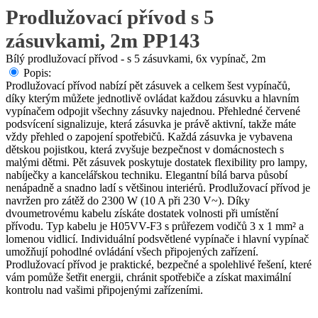
Prodlužovací přívod s 5
zásuvkami, 2m PP143
Bílý prodlužovací přívod - s 5 zásuvkami, 6x vypínač, 2m
Popis:
Prodlužovací přívod nabízí pět zásuvek a celkem šest vypínačů,
díky kterým můžete jednotlivě ovládat každou zásuvku a hlavním
vypínačem odpojit všechny zásuvky najednou. Přehledné červené
podsvícení signalizuje, která zásuvka je právě aktivní, takže máte
vždy přehled o zapojení spotřebičů. Každá zásuvka je vybavena
dětskou pojistkou, která zvyšuje bezpečnost v domácnostech s
malými dětmi. Pět zásuvek poskytuje dostatek flexibility pro lampy,
nabíječky a kancelářskou techniku. Elegantní bílá barva působí
nenápadně a snadno ladí s většinou interiérů. Prodlužovací přívod je
navržen pro zátěž do 2300 W (10 A při 230 V~). Díky
dvoumetrovému kabelu získáte dostatek volnosti při umístění
přívodu. Typ kabelu je H05VV-F3 s průřezem vodičů 3 x 1 mm² a
lomenou vidlicí. Individuální podsvětlené vypínače i hlavní vypínač
umožňují pohodlné ovládání všech připojených zařízení.
Prodlužovací přívod je praktické, bezpečné a spolehlivé řešení, které
vám pomůže šetřit energii, chránit spotřebiče a získat maximální
kontrolu nad vašimi připojenými zařízeními.