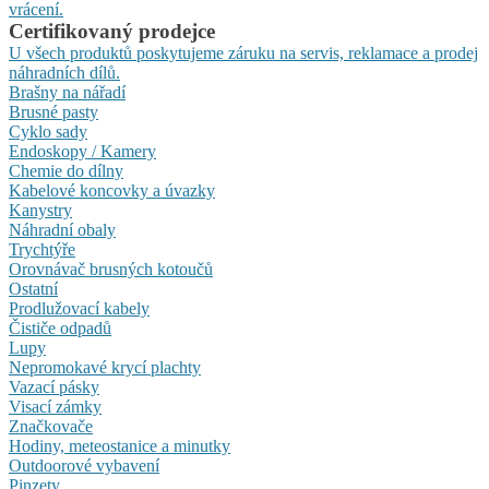
vrácení.
Certifikovaný prodejce
U všech produktů poskytujeme záruku na servis, reklamace a prodej
náhradních dílů.
Brašny na nářadí
Brusné pasty
Cyklo sady
Endoskopy / Kamery
Chemie do dílny
Kabelové koncovky a úvazky
Kanystry
Náhradní obaly
Trychtýře
Orovnávač brusných kotoučů
Ostatní
Prodlužovací kabely
Čističe odpadů
Lupy
Nepromokavé krycí plachty
Vazací pásky
Visací zámky
Značkovače
Hodiny, meteostanice a minutky
Outdoorové vybavení
Pinzety