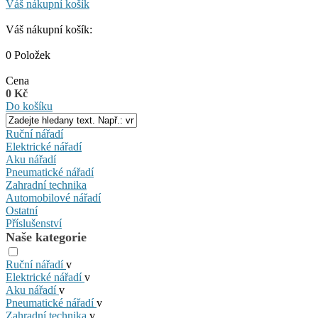
Váš nákupní košík
Váš nákupní košík:
0 Položek
Cena
0 Kč
Do košíku
Ruční nářadí
Elektrické nářadí
Aku nářadí
Pneumatické nářadí
Zahradní technika
Automobilové nářadí
Ostatní
Příslušenství
Naše kategorie
Ruční nářadí
v
Elektrické nářadí
v
Aku nářadí
v
Pneumatické nářadí
v
Zahradní technika
v