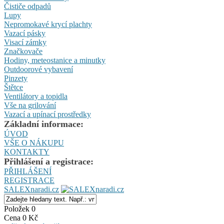
Čističe odpadů
Lupy
Nepromokavé krycí plachty
Vazací pásky
Visací zámky
Značkovače
Hodiny, meteostanice a minutky
Outdoorové vybavení
Pinzety
Štětce
Ventilátory a topidla
Vše na grilování
Vazací a upínací prostředky
Základní informace:
ÚVOD
VŠE O NÁKUPU
KONTAKTY
Přihlášení a registrace:
PŘIHLÁŠENÍ
REGISTRACE
SALEXnaradi.cz
Položek 0
Cena 0 Kč