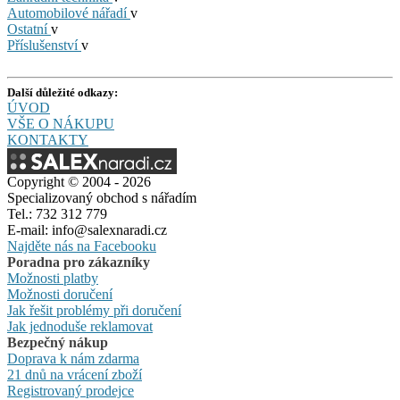
Automobilové nářadí
v
Ostatní
v
Příslušenství
v
Další důležité odkazy:
ÚVOD
VŠE O NÁKUPU
KONTAKTY
Copyright © 2004 - 2026
Specializovaný obchod s nářadím
Tel.: 732 312 779
E-mail: info@salexnaradi.cz
Najděte nás na Facebooku
Poradna pro zákazníky
Možnosti platby
Možnosti doručení
Jak řešit problémy při doručení
Jak jednoduše reklamovat
Bezpečný nákup
Doprava k nám zdarma
21 dnů na vrácení zboží
Registrovaný prodejce