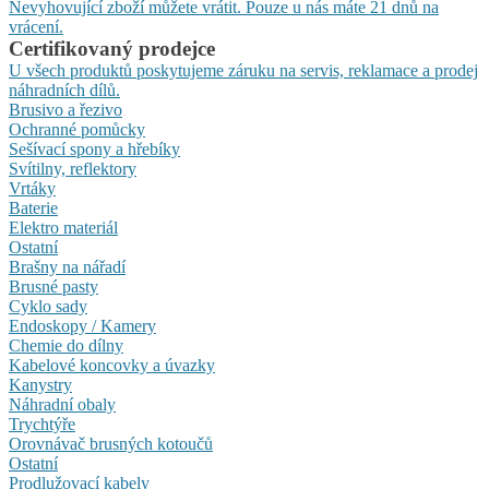
Nevyhovující zboží můžete vrátit. Pouze u nás máte 21 dnů na
vrácení.
Certifikovaný prodejce
U všech produktů poskytujeme záruku na servis, reklamace a prodej
náhradních dílů.
Brusivo a řezivo
Ochranné pomůcky
Sešívací spony a hřebíky
Svítilny, reflektory
Vrtáky
Baterie
Elektro materiál
Ostatní
Brašny na nářadí
Brusné pasty
Cyklo sady
Endoskopy / Kamery
Chemie do dílny
Kabelové koncovky a úvazky
Kanystry
Náhradní obaly
Trychtýře
Orovnávač brusných kotoučů
Ostatní
Prodlužovací kabely