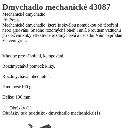
Dmychadlo mechanické 43087
Mechanické dmychadlo
Popis:
Mechanické dmychadlo, které je skvělou pomůckou při táboření
nebo grilování. Snadno rozdmýchá oheň i uhlí. Proudem vzduchu
při otáčení kliky effektivně rozdmýchává a usnadní Vám například
žhavení grilu.
Vhodné pro: táboření, kempování.
Rozdmýchává pomocí: kliky.
Rozdmýchává: oheň, uhlí.
Hmotnost:100 g.
Délka: 130 mm.
Obrázky (1)
Obrázky pro produkt - dmychadlo mechanické (1)