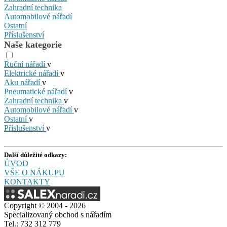
Zahradní technika
Automobilové nářadí
Ostatní
Příslušenství
Naše kategorie
Ruční nářadí
v
Elektrické nářadí
v
Aku nářadí
v
Pneumatické nářadí
v
Zahradní technika
v
Automobilové nářadí
v
Ostatní
v
Příslušenství
v
Další důležité odkazy:
ÚVOD
VŠE O NÁKUPU
KONTAKTY
Copyright © 2004 - 2026
Specializovaný obchod s nářadím
Tel.: 732 312 779