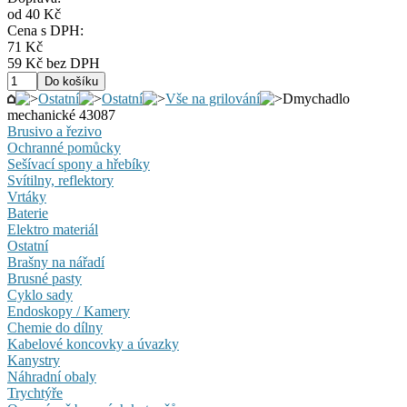
od 40 Kč
Cena s DPH:
71 Kč
59 Kč bez DPH
Ostatní
Ostatní
Vše na grilování
Dmychadlo
mechanické 43087
Brusivo a řezivo
Ochranné pomůcky
Sešívací spony a hřebíky
Svítilny, reflektory
Vrtáky
Baterie
Elektro materiál
Ostatní
Brašny na nářadí
Brusné pasty
Cyklo sady
Endoskopy / Kamery
Chemie do dílny
Kabelové koncovky a úvazky
Kanystry
Náhradní obaly
Trychtýře