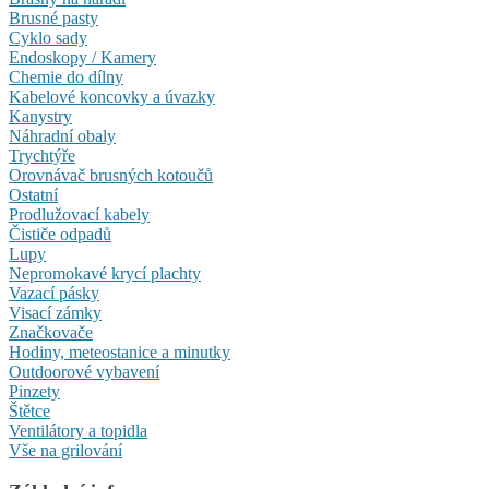
Brusné pasty
Cyklo sady
Endoskopy / Kamery
Chemie do dílny
Kabelové koncovky a úvazky
Kanystry
Náhradní obaly
Trychtýře
Orovnávač brusných kotoučů
Ostatní
Prodlužovací kabely
Čističe odpadů
Lupy
Nepromokavé krycí plachty
Vazací pásky
Visací zámky
Značkovače
Hodiny, meteostanice a minutky
Outdoorové vybavení
Pinzety
Štětce
Ventilátory a topidla
Vše na grilování