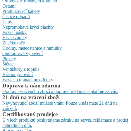
Orovnávač brusných kotoučů
Ostatní
Prodlužovací kabely
Čističe odpadů
Lupy
Nepromokavé krycí plachty
Vazací pásky
Visací zámky
Značkovače
Hodiny, meteostanice a minutky
Outdoorové vybavení
Pinzety
Štětce
Ventilátory a topidla
Vše na grilování
Vazací a upínací prostředky
Doprava k nám zdarma
Dopravu vráceného zboží a dopravu reklamace platíme za vás.
21 dnů na vrácení zboží
Nevyhovující zboží můžete vrátit. Pouze u nás máte 21 dnů na
vrácení.
Certifikovaný prodejce
U všech produktů poskytujeme záruku na servis, reklamace a prodej
náhradních dílů.
Brašny na nářadí