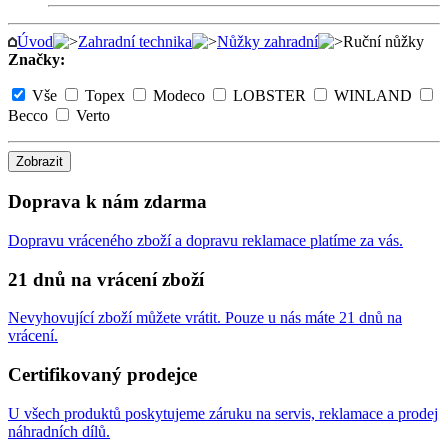
Úvod
Zahradní technika
Nůžky zahradní
Ruční nůžky
Značky:
Vše
Topex
Modeco
LOBSTER
WINLAND
Becco
Verto
Zobrazit
Doprava k nám zdarma
Dopravu vráceného zboží a dopravu reklamace platíme za vás.
21 dnů na vrácení zboží
Nevyhovující zboží můžete vrátit. Pouze u nás máte 21 dnů na
vrácení.
Certifikovaný prodejce
U všech produktů poskytujeme záruku na servis, reklamace a prodej
náhradních dílů.