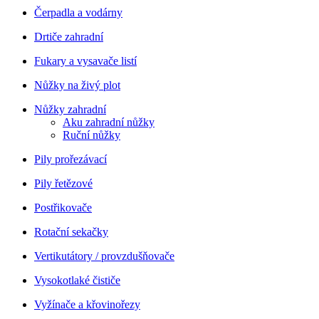
Čerpadla a vodárny
Drtiče zahradní
Fukary a vysavače listí
Nůžky na živý plot
Nůžky zahradní
Aku zahradní nůžky
Ruční nůžky
Pily prořezávací
Pily řetězové
Postřikovače
Rotační sekačky
Vertikutátory / provzdušňovače
Vysokotlaké čističe
Vyžínače a křovinořezy