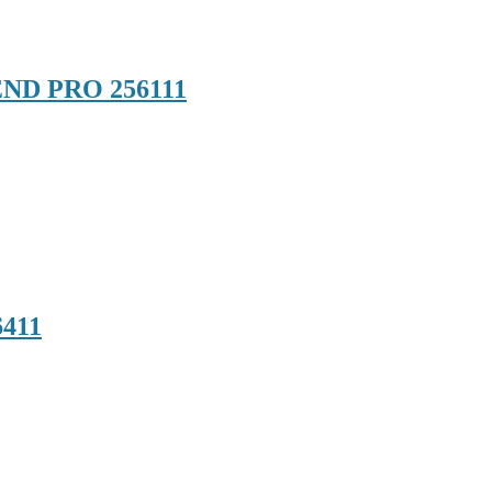
END PRO 256111
6411