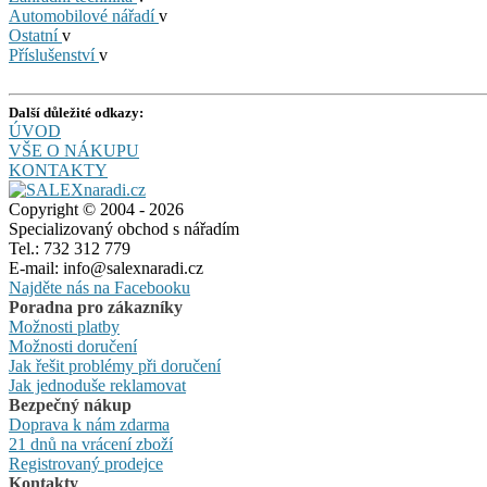
Automobilové nářadí
v
Ostatní
v
Příslušenství
v
Další důležité odkazy:
ÚVOD
VŠE O NÁKUPU
KONTAKTY
Copyright © 2004 - 2026
Specializovaný obchod s nářadím
Tel.: 732 312 779
E-mail: info@salexnaradi.cz
Najděte nás na Facebooku
Poradna pro zákazníky
Možnosti platby
Možnosti doručení
Jak řešit problémy při doručení
Jak jednoduše reklamovat
Bezpečný nákup
Doprava k nám zdarma
21 dnů na vrácení zboží
Registrovaný prodejce
Kontakty