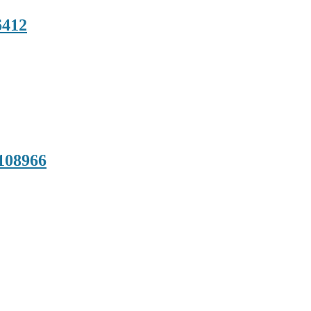
6412
108966