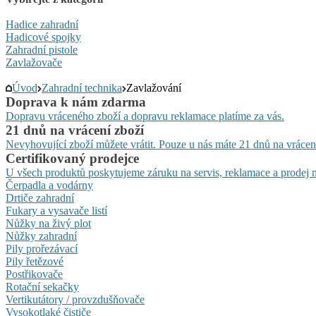
Hadice zahradní
Hadicové spojky
Zahradní pistole
Zavlažovače
Úvod
Zahradní technika
Zavlažování
Doprava k nám zdarma
Dopravu vráceného zboží a dopravu reklamace platíme za vás.
21 dnů na vrácení zboží
Nevyhovující zboží můžete vrátit. Pouze u nás máte 21 dnů na vrácen
Certifikovaný prodejce
U všech produktů poskytujeme záruku na servis, reklamace a prodej n
Čerpadla a vodárny
Drtiče zahradní
Fukary a vysavače listí
Nůžky na živý plot
Nůžky zahradní
Pily prořezávací
Pily řetězové
Postřikovače
Rotační sekačky
Vertikutátory / provzdušňovače
Vysokotlaké čističe