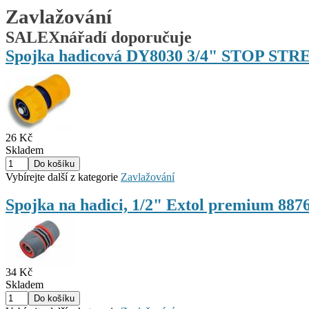
Zavlažování
SALEXnářadí doporučuje
Spojka hadicová DY8030 3/4" STOP STR
26 Kč
Skladem
Vybírejte další z kategorie
Zavlažování
Spojka na hadici, 1/2" Extol premium 887
34 Kč
Skladem