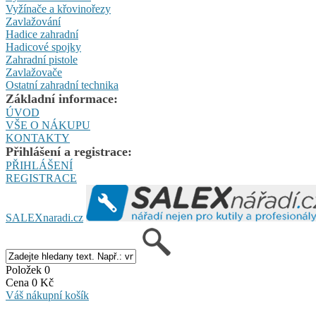
Vyžínače a křovinořezy
Zavlažování
Hadice zahradní
Hadicové spojky
Zahradní pistole
Zavlažovače
Ostatní zahradní technika
Základní informace:
ÚVOD
VŠE O NÁKUPU
KONTAKTY
Přihlášení a registrace:
PŘIHLÁŠENÍ
REGISTRACE
SALEXnaradi.cz
Položek 0
Cena 0 Kč
Váš nákupní košík