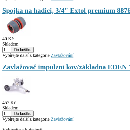
Spojka na hadici, 3/4" Extol premium 887
40 Kč
Skladem
Vybírejte další z kategorie
Zavlažování
Zavlažovač impulzní kov/základna EDEN 
457 Kč
Skladem
Vybírejte další z kategorie
Zavlažování
Vybírejte z kategorií