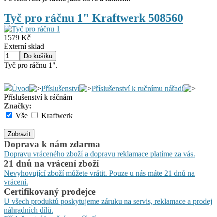
Tyč pro ráčnu 1" Kraftwerk 508560
1579 Kč
Externí sklad
Tyč pro ráčnu 1".
Úvod
Příslušenství
Příslušenství k ručnímu nářadí
Příslušenství k ráčnám
Značky:
Vše
Kraftwerk
Zobrazit
Doprava k nám zdarma
Dopravu vráceného zboží a dopravu reklamace platíme za vás.
21 dnů na vrácení zboží
Nevyhovující zboží můžete vrátit. Pouze u nás máte 21 dnů na
vrácení.
Certifikovaný prodejce
U všech produktů poskytujeme záruku na servis, reklamace a prodej
náhradních dílů.