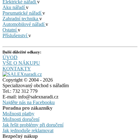
Elektrické nářadí
v
Aku nářadí
v
Pneumatické nářadí
v
Zahradní technika
v
Automobilové nářadí
v
Ostatní
v
Příslušenství
v
Další důležité odkazy:
ÚVOD
VŠE O NÁKUPU
KONTAKTY
Copyright © 2004 - 2026
Specializovaný obchod s nářadím
Tel.: 732 312 779
E-mail: info@salexnaradi.cz
Najděte nás na Facebooku
Poradna pro zákazníky
Možnosti platby
Možnosti doručení
Jak řešit problémy při doručení
Jak jednoduše reklamovat
Bezpečný nákup