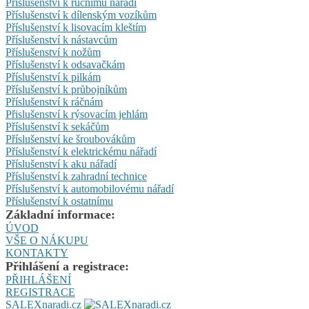
Příslušenství k ručnímu nářadí
Příslušenství k dílenským vozíkům
Příslušenství k lisovacím kleštím
Příslušenství k nástavcům
Příslušenství k nožům
Příslušenství k odsavačkám
Příslušenství k pilkám
Příslušenství k průbojníkům
Příslušenství k ráčnám
Přislušenství k rýsovacím jehlám
Příslušenství k sekáčům
Příslušenství ke šroubovákům
Příslušenství k elektrickému nářadí
Příslušenství k aku nářadí
Příslušenství k zahradní technice
Příslušenství k automobilovému nářadí
Příslušenství k ostatnímu
Základní informace:
ÚVOD
VŠE O NÁKUPU
KONTAKTY
Přihlášení a registrace:
PŘIHLÁŠENÍ
REGISTRACE
SALEXnaradi.cz