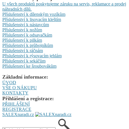
U všech produktů poskytujeme záruku na servis, reklamace a prodej
náhradních dílů.
Příslušenství k dílenským vozíkům
Příslušenství k lisovacím kleštím
Příslušenství k nástavcům
Příslušenství k nožům
Příslušenství k odsavačkám
Příslušenství k pilkám
Příslušenství k průbojníkům
Příslušenství k ráčnám
Přislušenství k rýsovacím jehlám
Příslušenství k sekáčům
Příslušenství ke šroubovákům
Základní informace:
ÚVOD
VŠE O NÁKUPU
KONTAKTY
Přihlášení a registrace:
PŘIHLÁŠENÍ
REGISTRACE
SALEXnaradi.cz