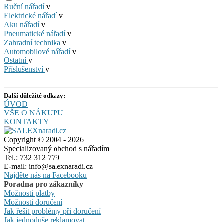
Ruční nářadí
v
Elektrické nářadí
v
Aku nářadí
v
Pneumatické nářadí
v
Zahradní technika
v
Automobilové nářadí
v
Ostatní
v
Příslušenství
v
Další důležité odkazy:
ÚVOD
VŠE O NÁKUPU
KONTAKTY
Copyright © 2004 - 2026
Specializovaný obchod s nářadím
Tel.: 732 312 779
E-mail: info@salexnaradi.cz
Najděte nás na Facebooku
Poradna pro zákazníky
Možnosti platby
Možnosti doručení
Jak řešit problémy při doručení
Jak jednoduše reklamovat