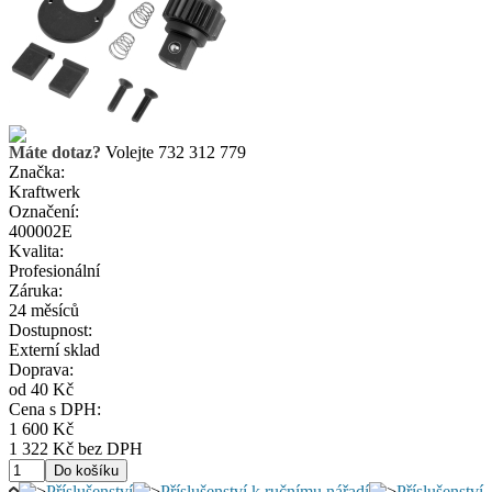
Máte dotaz?
Volejte 732 312 779
Značka:
Kraftwerk
Označení:
400002E
Kvalita:
Profesionální
Záruka:
24 měsíců
Dostupnost:
Externí sklad
Doprava:
od 40 Kč
Cena s DPH:
1 600 Kč
1 322 Kč bez DPH
Příslušenství
Příslušenství k ručnímu nářadí
Příslušenství