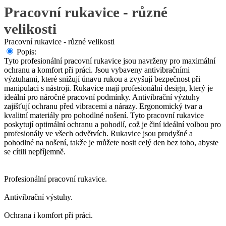
Pracovní rukavice - různé
velikosti
Pracovní rukavice - různé velikosti
Popis:
Tyto profesionální pracovní rukavice jsou navrženy pro maximální
ochranu a komfort při práci. Jsou vybaveny antivibračními
výztuhami, které snižují únavu rukou a zvyšují bezpečnost při
manipulaci s nástroji. Rukavice mají profesionální design, který je
ideální pro náročné pracovní podmínky. Antivibrační výztuhy
zajišťují ochranu před vibracemi a nárazy. Ergonomický tvar a
kvalitní materiály pro pohodlné nošení. Tyto pracovní rukavice
poskytují optimální ochranu a pohodlí, což je činí ideální volbou pro
profesionály ve všech odvětvích. Rukavice jsou prodyšné a
pohodlné na nošení, takže je můžete nosit celý den bez toho, abyste
se cítili nepříjemně.
Profesionální pracovní rukavice.
Antivibrační výstuhy.
Ochrana i komfort při práci.