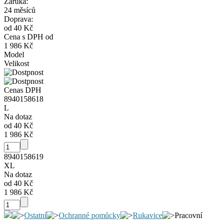
Záruka:
24 měsíců
Doprava:
od 40 Kč
Cena s DPH od
1 986 Kč
Model
Velikost
Cena
s DPH
8940158618
L
Na dotaz
od 40 Kč
1 986 Kč
8940158619
XL
Na dotaz
od 40 Kč
1 986 Kč
Ostatní
Ochranné pomůcky
Rukavice
Pracovní