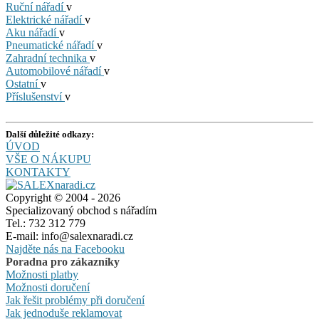
Ruční nářadí
v
Elektrické nářadí
v
Aku nářadí
v
Pneumatické nářadí
v
Zahradní technika
v
Automobilové nářadí
v
Ostatní
v
Příslušenství
v
Další důležité odkazy:
ÚVOD
VŠE O NÁKUPU
KONTAKTY
Copyright © 2004 - 2026
Specializovaný obchod s nářadím
Tel.: 732 312 779
E-mail: info@salexnaradi.cz
Najděte nás na Facebooku
Poradna pro zákazníky
Možnosti platby
Možnosti doručení
Jak řešit problémy při doručení
Jak jednoduše reklamovat