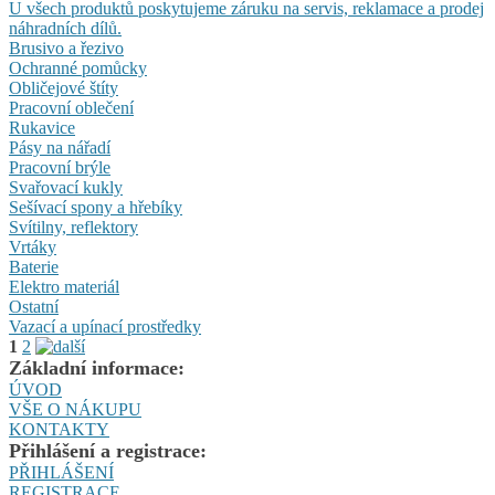
U všech produktů poskytujeme záruku na servis, reklamace a prodej
náhradních dílů.
Brusivo a řezivo
Ochranné pomůcky
Obličejové štíty
Pracovní oblečení
Rukavice
Pásy na nářadí
Pracovní brýle
Svařovací kukly
Sešívací spony a hřebíky
Svítilny, reflektory
Vrtáky
Baterie
Elektro materiál
Ostatní
Vazací a upínací prostředky
1
2
Základní informace:
ÚVOD
VŠE O NÁKUPU
KONTAKTY
Přihlášení a registrace:
PŘIHLÁŠENÍ
REGISTRACE