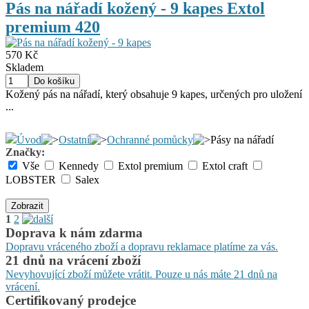
Pás na nářadí kožený - 9 kapes Extol
premium 420
570 Kč
Skladem
Kožený pás na nářadí, který obsahuje 9 kapes, určených pro uložení
...
Úvod
Ostatní
Ochranné pomůcky
Pásy na nářadí
Značky:
Vše
Kennedy
Extol premium
Extol craft
LOBSTER
Salex
Zobrazit
1
2
Doprava k nám zdarma
Dopravu vráceného zboží a dopravu reklamace platíme za vás.
21 dnů na vrácení zboží
Nevyhovující zboží můžete vrátit. Pouze u nás máte 21 dnů na
vrácení.
Certifikovaný prodejce