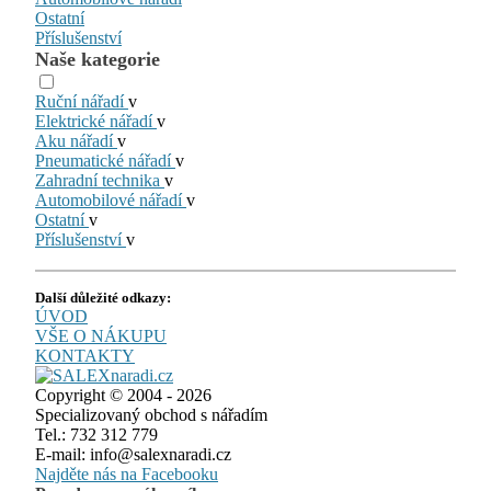
Ostatní
Příslušenství
Naše kategorie
Ruční nářadí
v
Elektrické nářadí
v
Aku nářadí
v
Pneumatické nářadí
v
Zahradní technika
v
Automobilové nářadí
v
Ostatní
v
Příslušenství
v
Další důležité odkazy:
ÚVOD
VŠE O NÁKUPU
KONTAKTY
Copyright © 2004 - 2026
Specializovaný obchod s nářadím
Tel.: 732 312 779
E-mail: info@salexnaradi.cz
Najděte nás na Facebooku