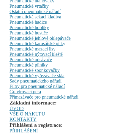
Pneumatické utahováky
Pneumatické vrtačky
Ostatní pneumatické nářadí
Pneumatická sekací kladiva
Pneumatické hadice
Pneumatické hoblíky
Pneumatické hustiče
Pneumatické jehlové oklepávače
Pneumatické karosářské pilky
Pneumatické mazací lisy
Pneumatické nýtovací kleště
Pneumatické odsávače
Pneumatické pilníky
Pneumatické sponkovačky
Pneumatické vyřezávače skla
Sady pneumatického nářadí
Filtry pro pneumatické nářadí
Gravírovací pera
Přimazávače pro pneumatické nářadí
Základní informace:
ÚVOD
VŠE O NÁKUPU
KONTAKTY
Přihlášení a registrace:
PŘIHLÁŠENÍ