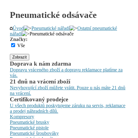
Pneumatické odsávače
Úvod
Pneumatické nářadí
Ostatní pneumatické
nářadí
Pneumatické odsávače
Značky:
Vše
Zobrazit
Doprava k nám zdarma
Dopravu vráceného zboží a dopravu reklamace platíme za
vás.
21 dnů na vrácení zboží
Nevyhovující zboží můžete vrátit. Pouze u nás máte 21 dnů
na vrácení.
Certifikovaný prodejce
U všech produktů poskytujeme záruku na servis, reklamace
a prodej náhradních dílů.
Kompresory
Pneumatické brusky
Pneumatické pistole
Pneumatické šroubováky