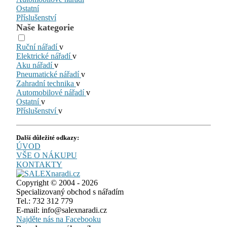
Ostatní
Příslušenství
Naše kategorie
Ruční nářadí
v
Elektrické nářadí
v
Aku nářadí
v
Pneumatické nářadí
v
Zahradní technika
v
Automobilové nářadí
v
Ostatní
v
Příslušenství
v
Další důležité odkazy:
ÚVOD
VŠE O NÁKUPU
KONTAKTY
Copyright © 2004 - 2026
Specializovaný obchod s nářadím
Tel.: 732 312 779
E-mail: info@salexnaradi.cz
Najděte nás na Facebooku