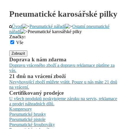
Pneumatické karosářské pilky
Úvod
Pneumatické nářadí
Ostatní pneumatické
nářadí
Pneumatické karosářské pilky
Značky:
Vše
Zobrazit
Doprava k nám zdarma
Dopravu vráceného zboží a dopravu reklamace platíme za
vás.
21 dnů na vrácení zboží
Nevyhovující zboží můžete vrátit. Pouze u nás máte 21 dnů
na vrácení.
Certifikovaný prodejce
U všech produktů poskytujeme záruku na servis, reklamace
a prodej náhradních dílů.
Kompresory
Pneumatické brusky
Pneumatické pistole
Pneumatické šroubováky