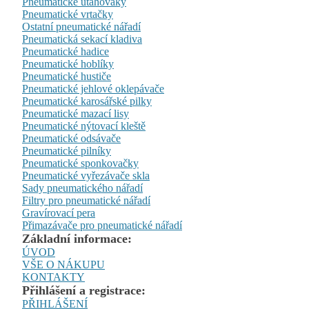
Pneumatické utahováky
Pneumatické vrtačky
Ostatní pneumatické nářadí
Pneumatická sekací kladiva
Pneumatické hadice
Pneumatické hoblíky
Pneumatické hustiče
Pneumatické jehlové oklepávače
Pneumatické karosářské pilky
Pneumatické mazací lisy
Pneumatické nýtovací kleště
Pneumatické odsávače
Pneumatické pilníky
Pneumatické sponkovačky
Pneumatické vyřezávače skla
Sady pneumatického nářadí
Filtry pro pneumatické nářadí
Gravírovací pera
Přimazávače pro pneumatické nářadí
Základní informace:
ÚVOD
VŠE O NÁKUPU
KONTAKTY
Přihlášení a registrace:
PŘIHLÁŠENÍ