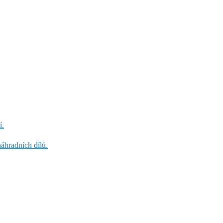
í.
áhradních dílů.