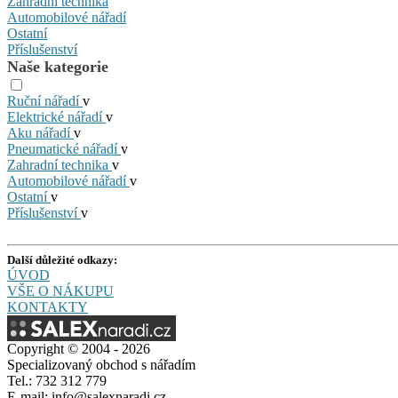
Zahradní technika
Automobilové nářadí
Ostatní
Příslušenství
Naše kategorie
Ruční nářadí
v
Elektrické nářadí
v
Aku nářadí
v
Pneumatické nářadí
v
Zahradní technika
v
Automobilové nářadí
v
Ostatní
v
Příslušenství
v
Další důležité odkazy:
ÚVOD
VŠE O NÁKUPU
KONTAKTY
Copyright © 2004 - 2026
Specializovaný obchod s nářadím
Tel.: 732 312 779
E-mail: info@salexnaradi.cz