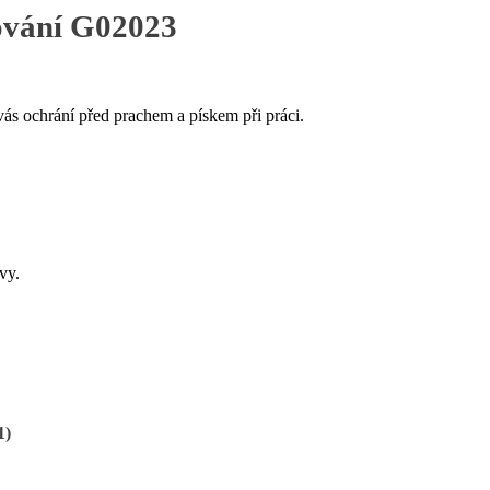
ování G02023
vás ochrání před prachem a pískem při práci.
vy.
1)