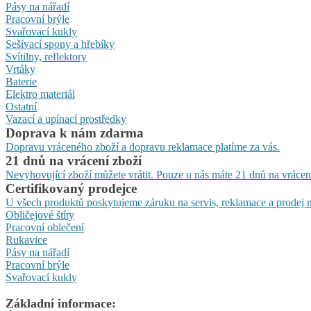
Pásy na nářadí
Pracovní brýle
Svařovací kukly
Sešívací spony a hřebíky
Svítilny, reflektory
Vrtáky
Baterie
Elektro materiál
Ostatní
Vazací a upínací prostředky
Doprava k nám zdarma
Dopravu vráceného zboží a dopravu reklamace platíme za vás.
21 dnů na vrácení zboží
Nevyhovující zboží můžete vrátit. Pouze u nás máte 21 dnů na vrácen
Certifikovaný prodejce
U všech produktů poskytujeme záruku na servis, reklamace a prodej n
Obličejové štíty
Pracovní oblečení
Rukavice
Pásy na nářadí
Pracovní brýle
Svařovací kukly
Základní informace: