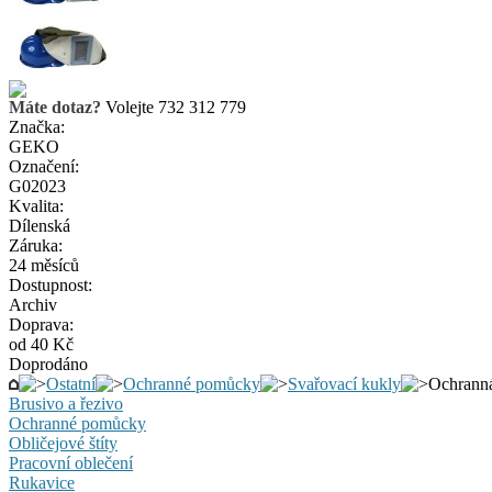
Máte dotaz?
Volejte 732 312 779
Značka:
GEKO
Označení:
G02023
Kvalita:
Dílenská
Záruka:
24 měsíců
Dostupnost:
Archiv
Doprava:
od 40 Kč
Doprodáno
Ostatní
Ochranné pomůcky
Svařovací kukly
Ochranná
Brusivo a řezivo
Ochranné pomůcky
Obličejové štíty
Pracovní oblečení
Rukavice