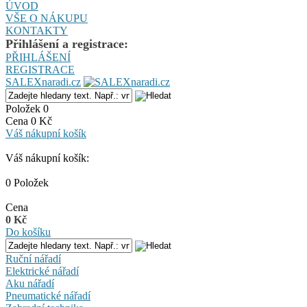
ÚVOD
VŠE O NÁKUPU
KONTAKTY
Přihlášení a registrace:
PŘIHLÁŠENÍ
REGISTRACE
SALEXnaradi.cz
Položek 0
Cena 0 Kč
Váš nákupní košík
Váš nákupní košík:
0 Položek
Cena
0 Kč
Do košíku
Ruční nářadí
Elektrické nářadí
Aku nářadí
Pneumatické nářadí