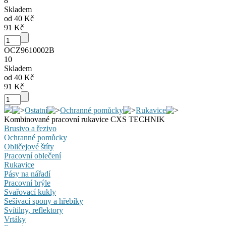
8
Skladem
od 40 Kč
91 Kč
OCZ9610002B
10
Skladem
od 40 Kč
91 Kč
Ostatní
Ochranné pomůcky
Rukavice
Kombinované pracovní rukavice CXS TECHNIK
Brusivo a řezivo
Ochranné pomůcky
Obličejové štíty
Pracovní oblečení
Rukavice
Pásy na nářadí
Pracovní brýle
Svařovací kukly
Sešívací spony a hřebíky
Svítilny, reflektory
Vrtáky