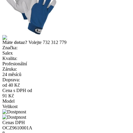
Máte dotaz?
Volejte 732 312 779
Značka:
Salex
Kvalita:
Profesionální
Záruka:
24 měsíců
Doprava:
od 40 Kč
Cena s DPH od
91 Kč
Model
Velikost
Cena
s DPH
OCZ9610001A