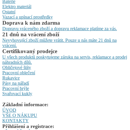
Baterie
Elektro materiál
Ostatní
Vazací a upínací prostředky
Doprava k nám zdarma
Dopravu vráceného zboží a dopravu reklamace platíme za vás.
21 dnů na vrácení zboží
Nevyhovující zboží můžete vrátit. Pouze u nás máte 21 dnů na
vrácení.
Certifikovaný prodejce
U všech produktů poskytujeme záruku na servis, reklamace a prodej
náhradních dílů.
Obličejové štíty
Pracovní oblečení
Rukavice
Pásy na nářadí
Pracovní brýle
Svařovací kukly
Základní informace:
ÚVOD
VŠE O NÁKUPU
KONTAKTY
Přihlášení a registrace: