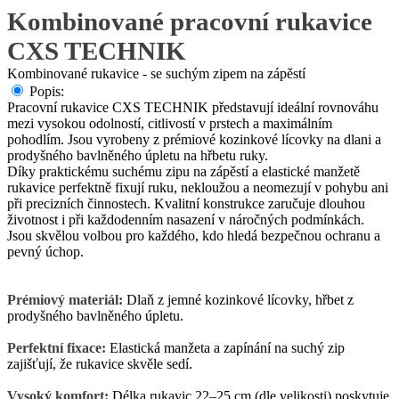
Kombinované pracovní rukavice
CXS TECHNIK
Kombinované rukavice - se suchým zipem na zápěstí
Popis:
Pracovní rukavice CXS TECHNIK představují ideální rovnováhu
mezi vysokou odolností, citlivostí v prstech a maximálním
pohodlím. Jsou vyrobeny z prémiové kozinkové lícovky na dlani a
prodyšného bavlněného úpletu na hřbetu ruky.
Díky praktickému suchému zipu na zápěstí a elastické manžetě
rukavice perfektně fixují ruku, nekloužou a neomezují v pohybu ani
při precizních činnostech. Kvalitní konstrukce zaručuje dlouhou
životnost i při každodenním nasazení v náročných podmínkách.
Jsou skvělou volbou pro každého, kdo hledá bezpečnou ochranu a
pevný úchop.
Prémiový materiál:
Dlaň z jemné kozinkové lícovky, hřbet z
prodyšného bavlněného úpletu.
Perfektní fixace:
Elastická manžeta a zapínání na suchý zip
zajišťují, že rukavice skvěle sedí.
Vysoký komfort:
Délka rukavic 22–25 cm (dle velikosti) poskytuje