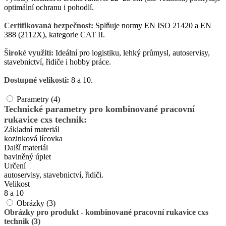
optimální ochranu i pohodlí.
Certifikovaná bezpečnost:
Splňuje normy EN ISO 21420 a EN
388 (2112X), kategorie CAT II.
Široké využití:
Ideální pro logistiku, lehký průmysl, autoservisy,
stavebnictví, řidiče i hobby práce.
Dostupné velikosti:
8 a 10.
Parametry (4)
Technické parametry pro kombinované pracovní
rukavice cxs technik:
Základní materiál
kozinková lícovka
Další materiál
bavlněný úplet
Určení
autoservisy, stavebnictví, řidiči.
Velikost
8 a 10
Obrázky (3)
Obrázky pro produkt - kombinované pracovní rukavice cxs
technik (3)