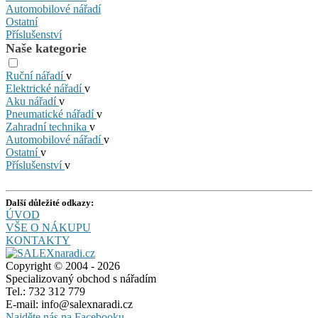
Automobilové nářadí
Ostatní
Příslušenství
Naše kategorie
Ruční nářadí
v
Elektrické nářadí
v
Aku nářadí
v
Pneumatické nářadí
v
Zahradní technika
v
Automobilové nářadí
v
Ostatní
v
Příslušenství
v
Další důležité odkazy:
ÚVOD
VŠE O NÁKUPU
KONTAKTY
Copyright © 2004 - 2026
Specializovaný obchod s nářadím
Tel.: 732 312 779
E-mail: info@salexnaradi.cz
Najděte nás na Facebooku