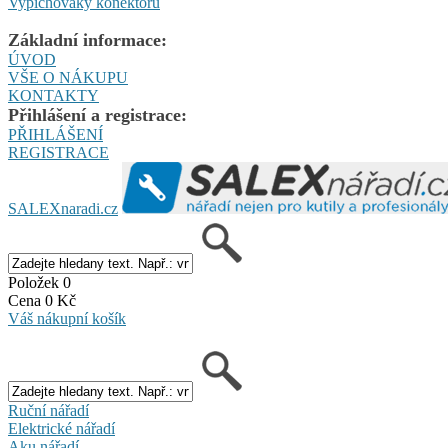
Vypichováky konektorů
Základní informace:
ÚVOD
VŠE O NÁKUPU
KONTAKTY
Přihlášení a registrace:
PŘIHLÁŠENÍ
REGISTRACE
SALEXnaradi.cz
Položek 0
Cena 0 Kč
Váš nákupní košík
Ruční nářadí
Elektrické nářadí
Aku nářadí