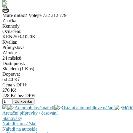
Máte dotaz?
Volejte 732 312 779
Značka:
Kennedy
Označení:
KEN-503-1020K
Kvalita:
Průmyslová
Záruka:
24 měsíců
Dostupnost:
Skladem
(1 Kus)
Doprava:
od 40 Kč
Cena s DPH:
276 Kč
228 Kč bez DPH
Automobilové nářadí
Ostatní automobilové nářadí
Měřič
Aretační přípravky / časování
Stahováky
Nářadí karosářské
Nářadí na autoskla