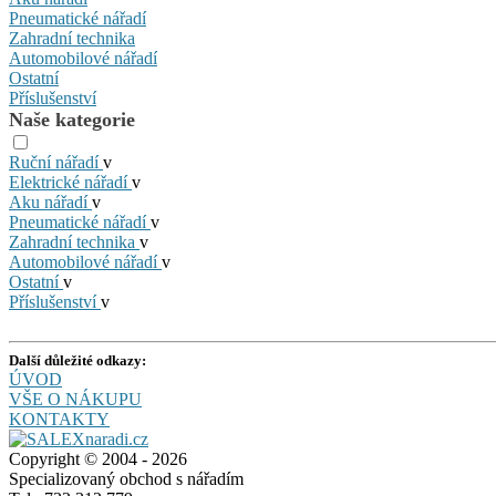
Pneumatické nářadí
Zahradní technika
Automobilové nářadí
Ostatní
Příslušenství
Naše kategorie
Ruční nářadí
v
Elektrické nářadí
v
Aku nářadí
v
Pneumatické nářadí
v
Zahradní technika
v
Automobilové nářadí
v
Ostatní
v
Příslušenství
v
Další důležité odkazy:
ÚVOD
VŠE O NÁKUPU
KONTAKTY
Copyright © 2004 - 2026
Specializovaný obchod s nářadím