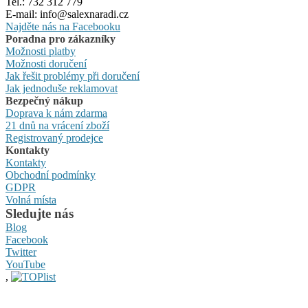
Tel.: 732 312 779
E-mail: info@salexnaradi.cz
Najděte nás na Facebooku
Poradna pro zákazníky
Možnosti platby
Možnosti doručení
Jak řešit problémy při doručení
Jak jednoduše reklamovat
Bezpečný nákup
Doprava k nám zdarma
21 dnů na vrácení zboží
Registrovaný prodejce
Kontakty
Kontakty
Obchodní podmínky
GDPR
Volná místa
Sledujte nás
Blog
Facebook
Twitter
YouTube
,