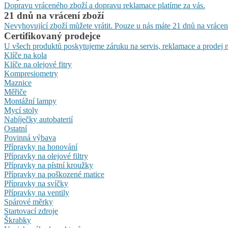
Dopravu vráceného zboží a dopravu reklamace platíme za vás.
21 dnů na vrácení zboží
Nevyhovující zboží můžete vrátit. Pouze u nás máte 21 dnů na vrácen
Certifikovaný prodejce
U všech produktů poskytujeme záruku na servis, reklamace a prodej n
Klíče na kola
Klíče na olejové fitry
Kompresiometry
Maznice
Měřiče
Montážní lampy
Mycí stoly
Nabíječky autobaterií
Ostatní
Povinná výbava
Přípravky na honování
Přípravky na olejové filtry
Přípravky na pístní kroužky
Přípravky na poškozené matice
Přípravky na svíčky
Přípravky na ventily
Spárové měrky
Startovací zdroje
Škrabky