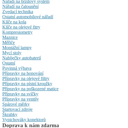
Nářadí na brzdový systém
Nářadí na čalounění
Zvedací technika
Ostatní automobilové nářadí
Klíče na kola
Klíče na olejové fitry
Kompresiometry
Maznice
Měřiče
Montážní lampy
Mycí stoly
Nabíječky autobaterií
Ostatní
Povinná výbava
Přípravky na honování
Přípravky na olejové filtry
Přípravky na pístní kroužky
Přípravky na poškozené matice
Přípravky na svíčky
Přípravky na ventily
Spárové měrky
Startovací zdroje
Škrabky
Vypichováky konektorů
Doprava k nám zdarma