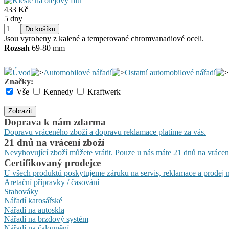
433 Kč
5 dny
Jsou vyrobeny z kalené a temperované chromvanadiové oceli.
Rozsah
69-80 mm
Úvod
Automobilové nářadí
Ostatní automobilové nářadí
Značky:
Vše
Kennedy
Kraftwerk
Zobrazit
Doprava k nám zdarma
Dopravu vráceného zboží a dopravu reklamace platíme za vás.
21 dnů na vrácení zboží
Nevyhovující zboží můžete vrátit. Pouze u nás máte 21 dnů na vrácen
Certifikovaný prodejce
U všech produktů poskytujeme záruku na servis, reklamace a prodej n
Aretační přípravky / časování
Stahováky
Nářadí karosářské
Nářadí na autoskla
Nářadí na brzdový systém
Nářadí na čalounění