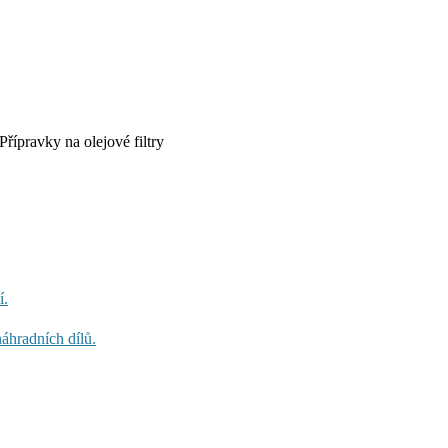
Přípravky na olejové filtry
í.
áhradních dílů.