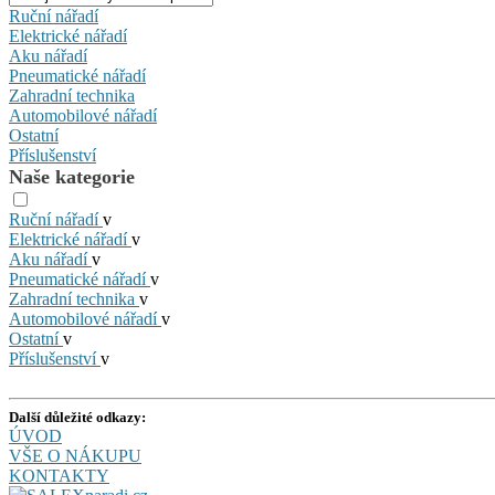
Ruční nářadí
Elektrické nářadí
Aku nářadí
Pneumatické nářadí
Zahradní technika
Automobilové nářadí
Ostatní
Příslušenství
Naše kategorie
Ruční nářadí
v
Elektrické nářadí
v
Aku nářadí
v
Pneumatické nářadí
v
Zahradní technika
v
Automobilové nářadí
v
Ostatní
v
Příslušenství
v
Další důležité odkazy:
ÚVOD
VŠE O NÁKUPU
KONTAKTY