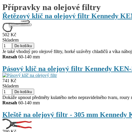
Přípravky na olejové filtry
Řetězový klíč na olejový filtr Kennedy K
502 Kč
Skladem
Je také vhodný pro olejové filtry, horké uzávěry chladičů a víka náboj
Rozsah
60-140 mm
Pásový klíč na olejový filtr Kennedy KEN
741 Kč
Skladem
Dokáže upnout předměty kulatého nebo nepravidelného tvaru, roury 
Rozsah
60-140 mm
Kleště na olejový filtr - 305 mm Kenned
700 Kč