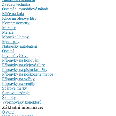
Zvedací technika
Ostatní automobilové nářadí
Klíče na kola
Klíče na olejové fitry
Kompresiometry
Maznice
Měřiče
Montážní lampy
Mycí stoly
Nabíječky autobaterií
Ostatní
Povinná výbava
Přípravky na honování
Přípravky na olejové filtry
Přípravky na pístní kroužky
Přípravky na poškozené matice
Přípravky na svíčky
Přípravky na ventily
Spárové měrky
Startovací zdroje
Škrabky
Vypichováky konektorů
Základní informace:
ÚVOD