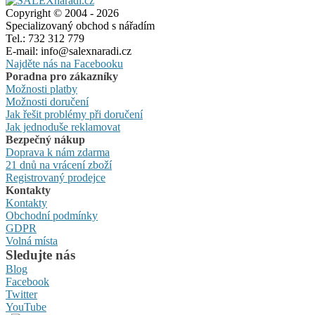
Copyright © 2004 - 2026
Specializovaný obchod s nářadím
Tel.: 732 312 779
E-mail: info@salexnaradi.cz
Najděte nás na Facebooku
Poradna pro zákazníky
Možnosti platby
Možnosti doručení
Jak řešit problémy při doručení
Jak jednoduše reklamovat
Bezpečný nákup
Doprava k nám zdarma
21 dnů na vrácení zboží
Registrovaný prodejce
Kontakty
Kontakty
Obchodní podmínky
GDPR
Volná místa
Sledujte nás
Blog
Facebook
Twitter
YouTube