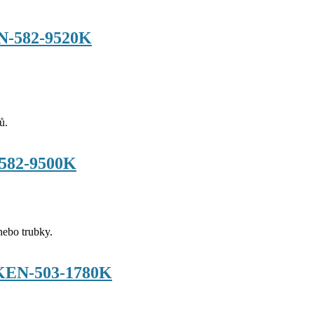
EN-582-9520K
ů.
-582-9500K
nebo trubky.
y KEN-503-1780K