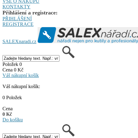
VŠE O NÁKUPU
KONTAKTY
Přihlášení a registrace:
PŘIHLÁŠENÍ
REGISTRACE
SALEXnaradi.cz
Položek 0
Cena 0 Kč
Váš nákupní košík
Váš nákupní košík:
0 Položek
Cena
0 Kč
Do košíku