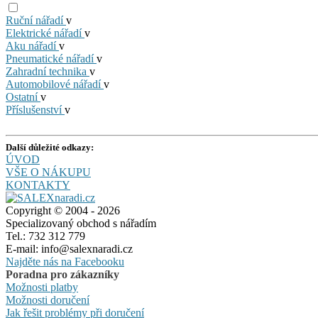
Ruční nářadí
v
Elektrické nářadí
v
Aku nářadí
v
Pneumatické nářadí
v
Zahradní technika
v
Automobilové nářadí
v
Ostatní
v
Příslušenství
v
Další důležité odkazy:
ÚVOD
VŠE O NÁKUPU
KONTAKTY
Copyright © 2004 - 2026
Specializovaný obchod s nářadím
Tel.: 732 312 779
E-mail: info@salexnaradi.cz
Najděte nás na Facebooku
Poradna pro zákazníky
Možnosti platby
Možnosti doručení
Jak řešit problémy při doručení