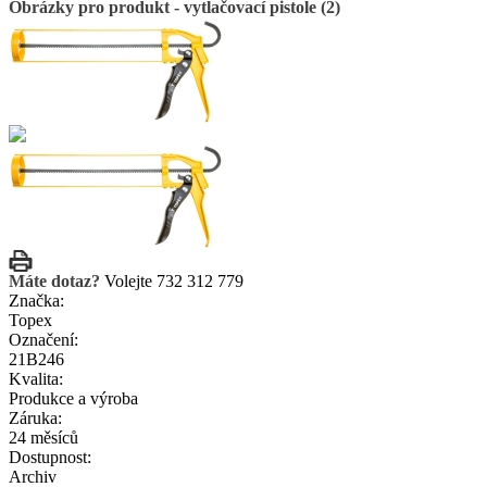
Obrázky pro produkt - vytlačovací pistole (2)
Máte dotaz?
Volejte 732 312 779
Značka:
Topex
Označení:
21B246
Kvalita:
Produkce a výroba
Záruka:
24 měsíců
Dostupnost:
Archiv