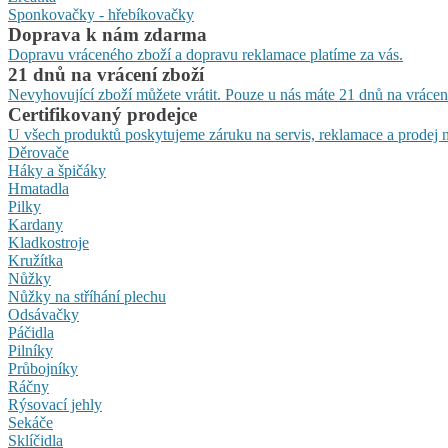
Sponkovačky - hřebíkovačky
Doprava k nám zdarma
Dopravu vráceného zboží a dopravu reklamace platíme za vás.
21 dnů na vrácení zboží
Nevyhovující zboží můžete vrátit. Pouze u nás máte 21 dnů na vrácen
Certifikovaný prodejce
U všech produktů poskytujeme záruku na servis, reklamace a prodej n
Děrovače
Háky a špičáky
Hmatadla
Pilky
Kardany
Kladkostroje
Kružítka
Nůžky
Nůžky na stříhání plechu
Odsávačky
Páčidla
Pilníky
Průbojníky
Ráčny
Rýsovací jehly
Sekáče
Sklíčidla