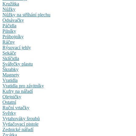
Kružítka
Nůžky
Nůžky na stříhání plechu
Odsávačky
Páčidla
Pilníky
Průbojníky
Ráčny
Rýsovací jehly
Sekáče
Sklíčidla
Svářečky plastu
Škrabky
Magnety
Vratidla
Vratidla pro závitníky
Kufry na nářadí
Olejničky
Ostatní
Ruční vrtačky
Svěrky
Vytahováky šroubů
Vytlačovací pistole
Zednické nářadí
Zrcátka