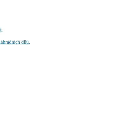
í.
áhradních dílů.