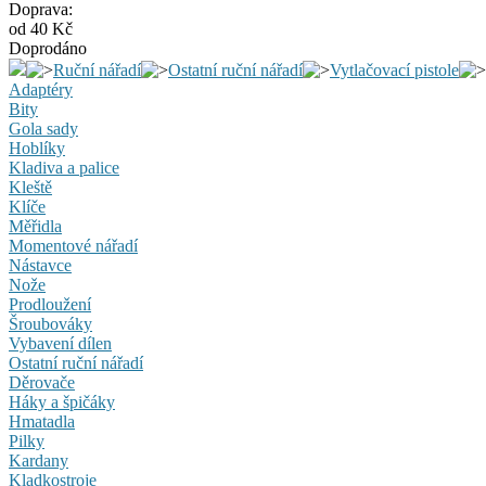
Doprava:
od 40 Kč
Doprodáno
Ruční nářadí
Ostatní ruční nářadí
Vytlačovací pistole
Adaptéry
Bity
Gola sady
Hoblíky
Kladiva a palice
Kleště
Klíče
Měřidla
Momentové nářadí
Nástavce
Nože
Prodloužení
Šroubováky
Vybavení dílen
Ostatní ruční nářadí
Děrovače
Háky a špičáky
Hmatadla
Pilky
Kardany
Kladkostroje