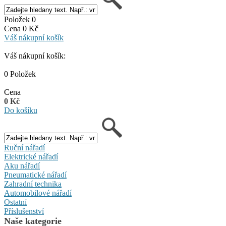
Položek 0
Cena 0 Kč
Váš nákupní košík
Váš nákupní košík:
0 Položek
Cena
0 Kč
Do košíku
Ruční nářadí
Elektrické nářadí
Aku nářadí
Pneumatické nářadí
Zahradní technika
Automobilové nářadí
Ostatní
Příslušenství
Naše kategorie