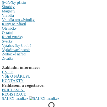
Svářečky plastu
Škrabky
Magnety
Vratidla
Vratidla pro závitníky
Kufry na nářadí
Olejničky
Ostatní
Ruční vrtačky
Svěrky
Vytahováky šroubů
Vytlačovací pistole
Zednické nářadí
Zrcátka
Základní informace:
ÚVOD
VŠE O NÁKUPU
KONTAKTY
Přihlášení a registrace:
PŘIHLÁŠENÍ
REGISTRACE
SALEXnaradi.cz