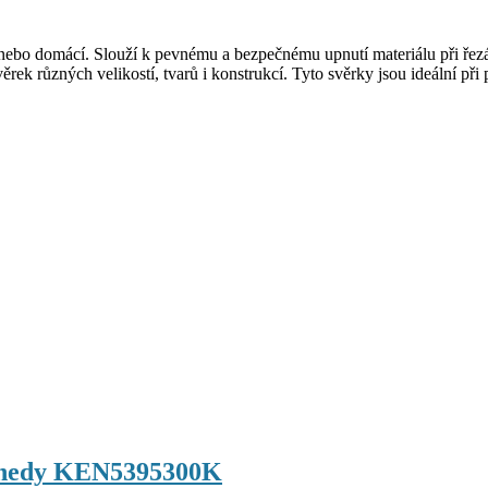
 nebo domácí. Slouží k pevnému a bezpečnému upnutí materiálu při řezá
ěrek různých velikostí, tvarů i konstrukcí. Tyto svěrky jsou ideální p
ennedy KEN5395300K