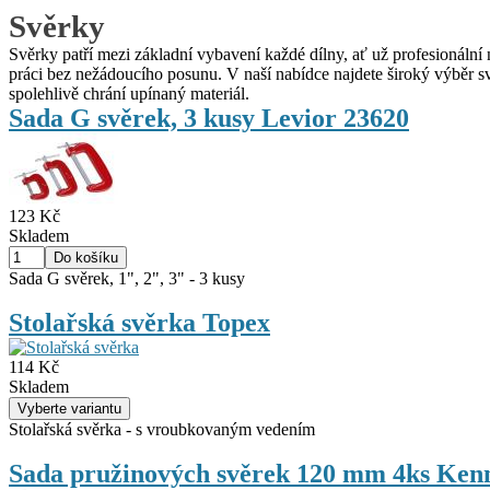
Svěrky
Svěrky patří mezi základní vybavení každé dílny, ať už profesionální
práci bez nežádoucího posunu. V naší nabídce najdete široký výběr sv
spolehlivě chrání upínaný materiál.
Sada G svěrek, 3 kusy Levior 23620
123 Kč
Skladem
Sada G svěrek, 1", 2", 3" - 3 kusy
Stolařská svěrka Topex
114 Kč
Skladem
Stolařská svěrka - s vroubkovaným vedením
Sada pružinových svěrek 120 mm 4ks K