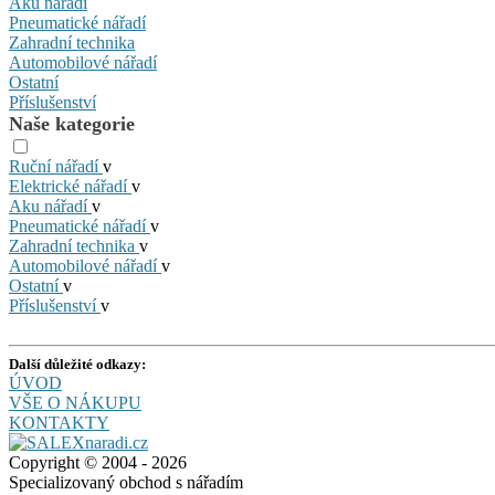
Aku nářadí
Pneumatické nářadí
Zahradní technika
Automobilové nářadí
Ostatní
Příslušenství
Naše kategorie
Ruční nářadí
v
Elektrické nářadí
v
Aku nářadí
v
Pneumatické nářadí
v
Zahradní technika
v
Automobilové nářadí
v
Ostatní
v
Příslušenství
v
Další důležité odkazy:
ÚVOD
VŠE O NÁKUPU
KONTAKTY
Copyright © 2004 - 2026
Specializovaný obchod s nářadím