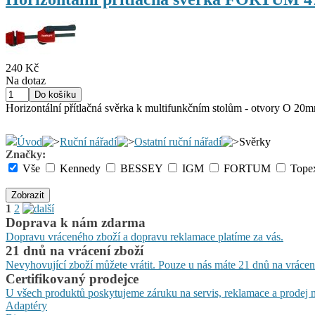
240 Kč
Na dotaz
Horizontální přítlačná svěrka k multifunkčním stolům - otvory O 2
Úvod
Ruční nářadí
Ostatní ruční nářadí
Svěrky
Značky:
Vše
Kennedy
BESSEY
IGM
FORTUM
Tope
Zobrazit
1
2
Doprava k nám zdarma
Dopravu vráceného zboží a dopravu reklamace platíme za vás.
21 dnů na vrácení zboží
Nevyhovující zboží můžete vrátit. Pouze u nás máte 21 dnů na vrácen
Certifikovaný prodejce
U všech produktů poskytujeme záruku na servis, reklamace a prodej n
Adaptéry