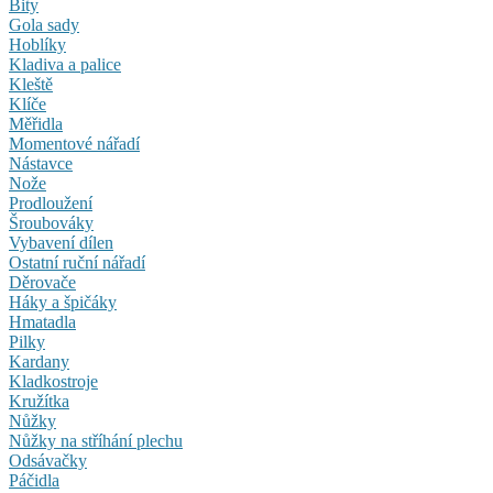
Bity
Gola sady
Hoblíky
Kladiva a palice
Kleště
Klíče
Měřidla
Momentové nářadí
Nástavce
Nože
Prodloužení
Šroubováky
Vybavení dílen
Ostatní ruční nářadí
Děrovače
Háky a špičáky
Hmatadla
Pilky
Kardany
Kladkostroje
Kružítka
Nůžky
Nůžky na stříhání plechu
Odsávačky
Páčidla