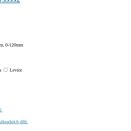
0mm, 0-120mm
x
Levior
í.
áhradních dílů.