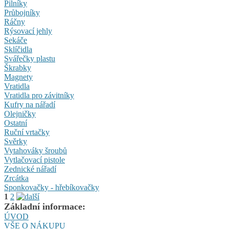
Pilníky
Průbojníky
Ráčny
Rýsovací jehly
Sekáče
Sklíčidla
Svářečky plastu
Škrabky
Magnety
Vratidla
Vratidla pro závitníky
Kufry na nářadí
Olejničky
Ostatní
Ruční vrtačky
Svěrky
Vytahováky šroubů
Vytlačovací pistole
Zednické nářadí
Zrcátka
Sponkovačky - hřebíkovačky
1
2
Základní informace:
ÚVOD
VŠE O NÁKUPU