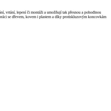
ní, vrtání, lepení či montáži a umožňují tak přesnou a pohodlnou
ři práci se dřevem, kovem i plastem a díky protiskluzovým koncovkám