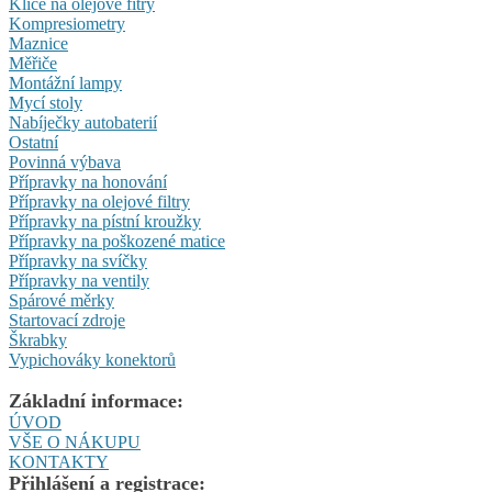
Klíče na olejové fitry
Kompresiometry
Maznice
Měřiče
Montážní lampy
Mycí stoly
Nabíječky autobaterií
Ostatní
Povinná výbava
Přípravky na honování
Přípravky na olejové filtry
Přípravky na pístní kroužky
Přípravky na poškozené matice
Přípravky na svíčky
Přípravky na ventily
Spárové měrky
Startovací zdroje
Škrabky
Vypichováky konektorů
Základní informace:
ÚVOD
VŠE O NÁKUPU
KONTAKTY
Přihlášení a registrace: