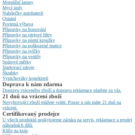
Montážní lampy
Mycí stoly
Nabíječky autobaterií
Ostatní
Povinná výbava
Přípravky na honování
Přípravky na olejové filtry
Přípravky na pístní kroužky
Přípravky na poškozené matice
Přípravky na svíčky
Přípravky na ventily
Spárové měrky
Startovací zdroje
Škrabky
Vypichováky konektorů
Doprava k nám zdarma
Dopravu vráceného zboží a dopravu reklamace platíme za vás.
21 dnů na vrácení zboží
Nevyhovující zboží můžete vrátit. Pouze u nás máte 21 dnů na
vrácení.
Certifikovaný prodejce
U všech produktů poskytujeme záruku na servis, reklamace a prodej
náhradních dílů.
Klíče na kola