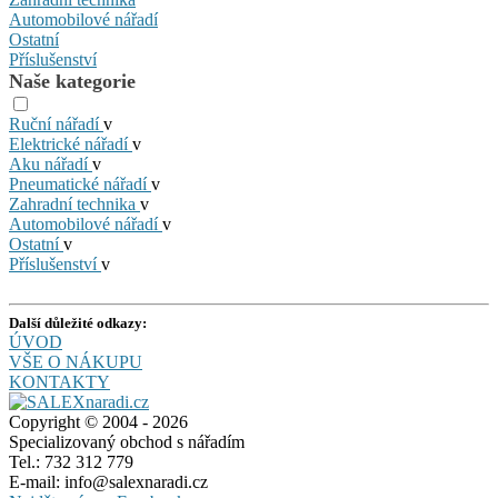
Automobilové nářadí
Ostatní
Příslušenství
Naše kategorie
Ruční nářadí
v
Elektrické nářadí
v
Aku nářadí
v
Pneumatické nářadí
v
Zahradní technika
v
Automobilové nářadí
v
Ostatní
v
Příslušenství
v
Další důležité odkazy:
ÚVOD
VŠE O NÁKUPU
KONTAKTY
Copyright © 2004 - 2026
Specializovaný obchod s nářadím
Tel.: 732 312 779
E-mail: info@salexnaradi.cz