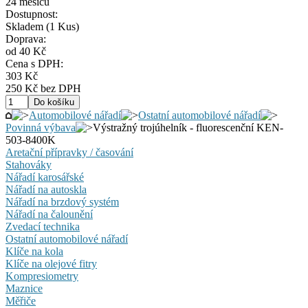
24 měsíců
Dostupnost:
Skladem
(1 Kus)
Doprava:
od 40 Kč
Cena s DPH:
303 Kč
250 Kč bez DPH
Automobilové nářadí
Ostatní automobilové nářadí
Povinná výbava
Výstražný trojúhelník - fluorescenční KEN-
503-8400K
Aretační přípravky / časování
Stahováky
Nářadí karosářské
Nářadí na autoskla
Nářadí na brzdový systém
Nářadí na čalounění
Zvedací technika
Ostatní automobilové nářadí
Klíče na kola
Klíče na olejové fitry
Kompresiometry
Maznice
Měřiče