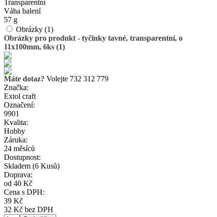
Transparentní
Váha balení
57 g
Obrázky (1)
Obrázky pro produkt - tyčinky tavné, transparentní, o
11x100mm, 6ks (1)
Máte dotaz?
Volejte 732 312 779
Značka:
Extol craft
Označení:
9901
Kvalita:
Hobby
Záruka:
24 měsíců
Dostupnost:
Skladem
(6 Kusů)
Doprava:
od 40 Kč
Cena s DPH:
39 Kč
32 Kč bez DPH