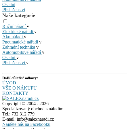
Ostatní
Příslušenství
Naše kategorie
Ruční nářadí
v
Elektrické nářadí
v
Aku nářadí
v
Pneumatické nářadí
v
Zahradní technika
v
Automobilové nářadí
v
Ostatní
v
Příslušenství
v
Další důležité odkazy:
ÚVOD
VŠE O NÁKUPU
KONTAKTY
Copyright © 2004 - 2026
Specializovaný obchod s nářadím
Tel.: 732 312 779
E-mail: info@salexnaradi.cz
Najděte nás na Facebooku