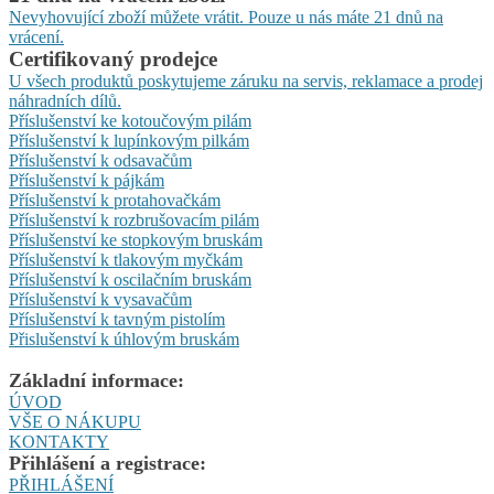
Nevyhovující zboží můžete vrátit. Pouze u nás máte 21 dnů na
vrácení.
Certifikovaný prodejce
U všech produktů poskytujeme záruku na servis, reklamace a prodej
náhradních dílů.
Příslušenství ke kotoučovým pilám
Příslušenství k lupínkovým pilkám
Příslušenství k odsavačům
Příslušenství k pájkám
Příslušenství k protahovačkám
Příslušenství k rozbrušovacím pilám
Příslušenství ke stopkovým bruskám
Příslušenství k tlakovým myčkám
Příslušenství k oscilačním bruskám
Příslušenství k vysavačům
Příslušenství k tavným pistolím
Přislušenství k úhlovým bruskám
Základní informace:
ÚVOD
VŠE O NÁKUPU
KONTAKTY
Přihlášení a registrace:
PŘIHLÁŠENÍ