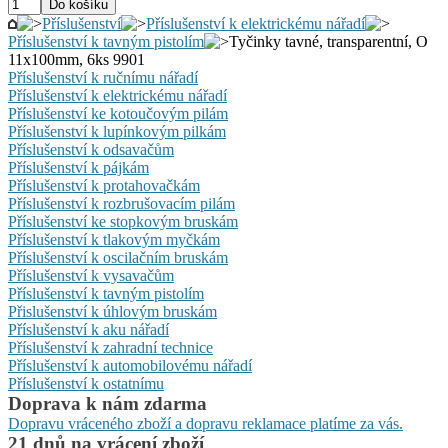
Příslušenství
Příslušenství k elektrickému nářadí
Příslušenství k tavným pistolím
Tyčinky tavné, transparentní, O
11x100mm, 6ks 9901
Příslušenství k ručnímu nářadí
Příslušenství k elektrickému nářadí
Příslušenství ke kotoučovým pilám
Příslušenství k lupínkovým pilkám
Příslušenství k odsavačům
Příslušenství k pájkám
Příslušenství k protahovačkám
Příslušenství k rozbrušovacím pilám
Příslušenství ke stopkovým bruskám
Příslušenství k tlakovým myčkám
Příslušenství k oscilačním bruskám
Příslušenství k vysavačům
Příslušenství k tavným pistolím
Přislušenství k úhlovým bruskám
Příslušenství k aku nářadí
Příslušenství k zahradní technice
Příslušenství k automobilovému nářadí
Příslušenství k ostatnímu
Doprava k nám zdarma
Dopravu vráceného zboží a dopravu reklamace platíme za vás.
21 dnů na vrácení zboží