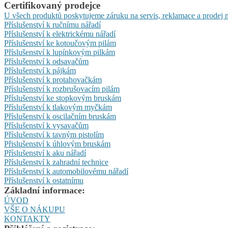
Certifikovaný prodejce
U všech produktů poskytujeme záruku na servis, reklamace a prodej n
Příslušenství k ručnímu nářadí
Příslušenství k elektrickému nářadí
Příslušenství ke kotoučovým pilám
Příslušenství k lupínkovým pilkám
Příslušenství k odsavačům
Příslušenství k pájkám
Příslušenství k protahovačkám
Příslušenství k rozbrušovacím pilám
Příslušenství ke stopkovým bruskám
Příslušenství k tlakovým myčkám
Příslušenství k oscilačním bruskám
Příslušenství k vysavačům
Příslušenství k tavným pistolím
Přislušenství k úhlovým bruskám
Příslušenství k aku nářadí
Příslušenství k zahradní technice
Příslušenství k automobilovému nářadí
Příslušenství k ostatnímu
Základní informace:
ÚVOD
VŠE O NÁKUPU
KONTAKTY