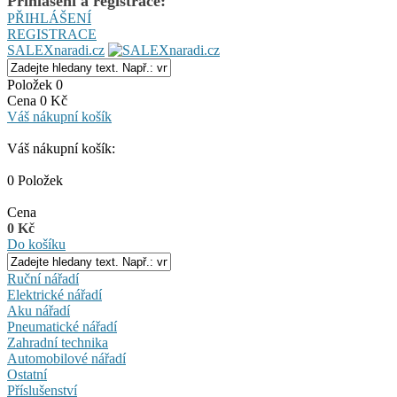
Přihlášení a registrace:
PŘIHLÁŠENÍ
REGISTRACE
SALEXnaradi.cz
Položek 0
Cena 0 Kč
Váš nákupní košík
Váš nákupní košík:
0 Položek
Cena
0 Kč
Do košíku
Ruční nářadí
Elektrické nářadí
Aku nářadí
Pneumatické nářadí
Zahradní technika
Automobilové nářadí
Ostatní
Příslušenství