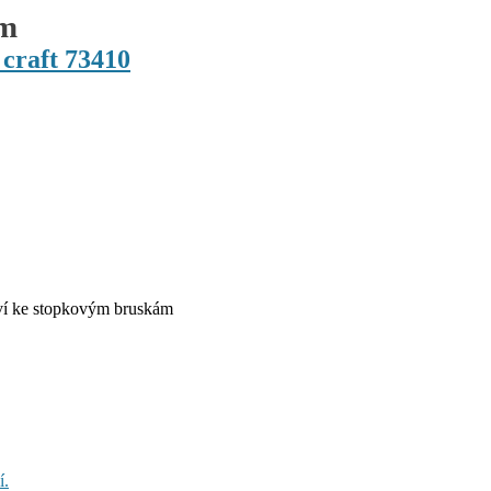
ám
 craft 73410
tví ke stopkovým bruskám
í.