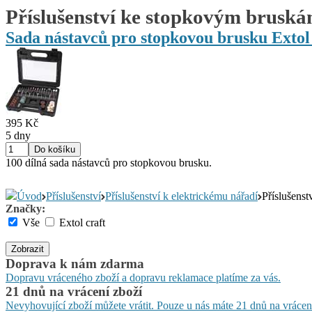
Příslušenství ke stopkovým brusk
Sada nástavců pro stopkovou brusku Extol
395 Kč
5 dny
100 dílná sada nástavců pro stopkovou brusku.
Úvod
Příslušenství
Příslušenství k elektrickému nářadí
Příslušens
Značky:
Vše
Extol craft
Zobrazit
Doprava k nám zdarma
Dopravu vráceného zboží a dopravu reklamace platíme za vás.
21 dnů na vrácení zboží
Nevyhovující zboží můžete vrátit. Pouze u nás máte 21 dnů na vrácen