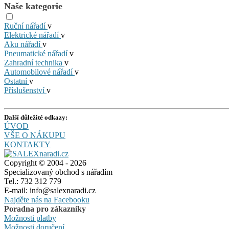
Naše kategorie
Ruční nářadí
v
Elektrické nářadí
v
Aku nářadí
v
Pneumatické nářadí
v
Zahradní technika
v
Automobilové nářadí
v
Ostatní
v
Příslušenství
v
Další důležité odkazy:
ÚVOD
VŠE O NÁKUPU
KONTAKTY
Copyright © 2004 - 2026
Specializovaný obchod s nářadím
Tel.: 732 312 779
E-mail: info@salexnaradi.cz
Najděte nás na Facebooku
Poradna pro zákazníky
Možnosti platby
Možnosti doručení