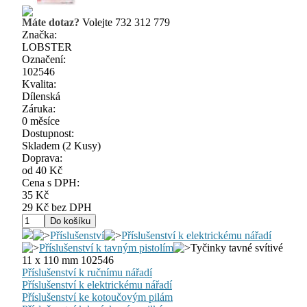
Máte dotaz?
Volejte 732 312 779
Značka:
LOBSTER
Označení:
102546
Kvalita:
Dílenská
Záruka:
0 měsíce
Dostupnost:
Skladem
(2 Kusy)
Doprava:
od 40 Kč
Cena s DPH:
35 Kč
29 Kč bez DPH
Příslušenství
Příslušenství k elektrickému nářadí
Příslušenství k tavným pistolím
Tyčinky tavné svítivé
11 x 110 mm 102546
Příslušenství k ručnímu nářadí
Příslušenství k elektrickému nářadí
Příslušenství ke kotoučovým pilám