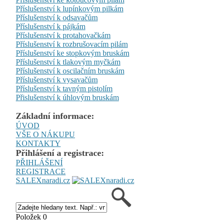
Příslušenství k lupínkovým pilkám
Příslušenství k odsavačům
Příslušenství k pájkám
Příslušenství k protahovačkám
Příslušenství k rozbrušovacím pilám
Příslušenství ke stopkovým bruskám
Příslušenství k tlakovým myčkám
Příslušenství k oscilačním bruskám
Příslušenství k vysavačům
Příslušenství k tavným pistolím
Přislušenství k úhlovým bruskám
Základní informace:
ÚVOD
VŠE O NÁKUPU
KONTAKTY
Přihlášení a registrace:
PŘIHLÁŠENÍ
REGISTRACE
SALEXnaradi.cz
Položek 0