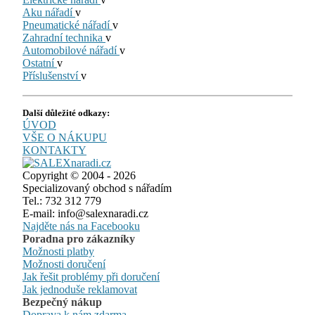
Aku nářadí
v
Pneumatické nářadí
v
Zahradní technika
v
Automobilové nářadí
v
Ostatní
v
Příslušenství
v
Další důležité odkazy:
ÚVOD
VŠE O NÁKUPU
KONTAKTY
Copyright © 2004 - 2026
Specializovaný obchod s nářadím
Tel.: 732 312 779
E-mail: info@salexnaradi.cz
Najděte nás na Facebooku
Poradna pro zákazníky
Možnosti platby
Možnosti doručení
Jak řešit problémy při doručení
Jak jednoduše reklamovat
Bezpečný nákup
Doprava k nám zdarma