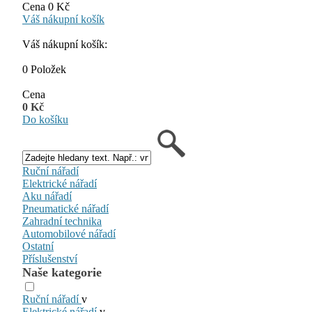
Cena 0 Kč
Váš nákupní košík
Váš nákupní košík:
0 Položek
Cena
0 Kč
Do košíku
Ruční nářadí
Elektrické nářadí
Aku nářadí
Pneumatické nářadí
Zahradní technika
Automobilové nářadí
Ostatní
Příslušenství
Naše kategorie
Ruční nářadí
v
Elektrické nářadí
v