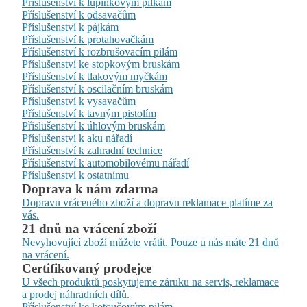
Příslušenství k lupínkovým pilkám
Příslušenství k odsavačům
Příslušenství k pájkám
Příslušenství k protahovačkám
Příslušenství k rozbrušovacím pilám
Příslušenství ke stopkovým bruskám
Příslušenství k tlakovým myčkám
Příslušenství k oscilačním bruskám
Příslušenství k vysavačům
Příslušenství k tavným pistolím
Přislušenství k úhlovým bruskám
Příslušenství k aku nářadí
Příslušenství k zahradní technice
Příslušenství k automobilovému nářadí
Příslušenství k ostatnímu
Doprava k nám zdarma
Dopravu vráceného zboží a dopravu reklamace platíme za
vás.
21 dnů na vrácení zboží
Nevyhovující zboží můžete vrátit. Pouze u nás máte 21 dnů
na vrácení.
Certifikovaný prodejce
U všech produktů poskytujeme záruku na servis, reklamace
a prodej náhradních dílů.
Příslušenství ke kotoučovým pilám