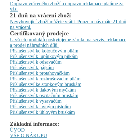
Dopravu vráceného zboží a dopravu reklamace platíme za
vás.
21 dnů na vrácení zboží
Nevyhovující zboží můžete vrátit. Pouze u nás máte 21 dnů
na vrácení.
Certifikovaný prodejce
U všech produktů poskytujeme záruku na servis, reklamace
a prodej náhradních dílů.
Příslušenství ke kotoučovým pilám
Příslušenství k lupínkovým pilkám
Příslušenství k odsavačům
Příslušenství k pájkám
Příslušenství k protahovačkám
Příslušenství k rozbrušovacím pilám
Příslušenství ke stopkovým bruskám
Příslušenství k tlakovým myčkám
Příslušenství k oscilačním bruskám
Příslušenství k vysavačům
Příslušenství k tavným pistolím
Přislušenství k úhlovým bruskám
Základní informace:
ÚVOD
VŠE O NÁKUPU