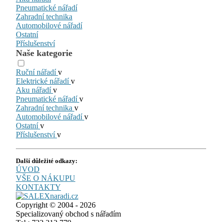
Pneumatické nářadí
Zahradní technika
Automobilové nářadí
Ostatní
Příslušenství
Naše kategorie
Ruční nářadí
v
Elektrické nářadí
v
Aku nářadí
v
Pneumatické nářadí
v
Zahradní technika
v
Automobilové nářadí
v
Ostatní
v
Příslušenství
v
Další důležité odkazy:
ÚVOD
VŠE O NÁKUPU
KONTAKTY
Copyright © 2004 - 2026
Specializovaný obchod s nářadím