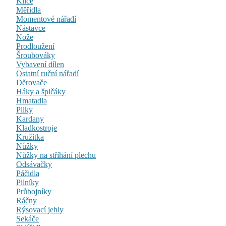
Klíče
Měřidla
Momentové nářadí
Nástavce
Nože
Prodloužení
Šroubováky
Vybavení dílen
Ostatní ruční nářadí
Děrovače
Háky a špičáky
Hmatadla
Pilky
Kardany
Kladkostroje
Kružítka
Nůžky
Nůžky na stříhání plechu
Odsávačky
Páčidla
Pilníky
Průbojníky
Ráčny
Rýsovací jehly
Sekáče