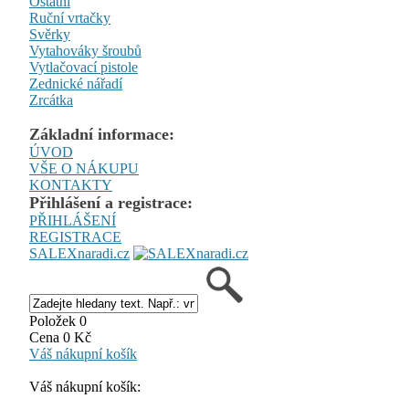
Ostatní
Ruční vrtačky
Svěrky
Vytahováky šroubů
Vytlačovací pistole
Zednické nářadí
Zrcátka
Základní informace:
ÚVOD
VŠE O NÁKUPU
KONTAKTY
Přihlášení a registrace:
PŘIHLÁŠENÍ
REGISTRACE
SALEXnaradi.cz
Položek 0
Cena 0 Kč
Váš nákupní košík
Váš nákupní košík: