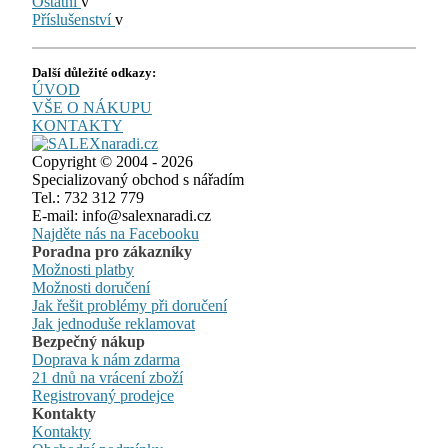
Ostatní
v
Příslušenství
v
Další důležité odkazy:
ÚVOD
VŠE O NÁKUPU
KONTAKTY
Copyright © 2004 - 2026
Specializovaný obchod s nářadím
Tel.: 732 312 779
E-mail: info@salexnaradi.cz
Najděte nás na Facebooku
Poradna pro zákazníky
Možnosti platby
Možnosti doručení
Jak řešit problémy při doručení
Jak jednoduše reklamovat
Bezpečný nákup
Doprava k nám zdarma
21 dnů na vrácení zboží
Registrovaný prodejce
Kontakty
Kontakty