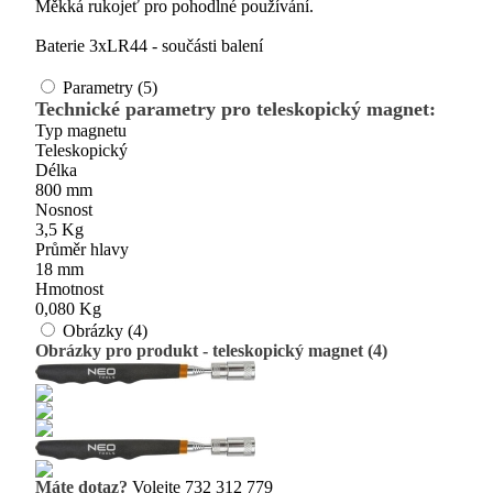
Měkká rukojeť pro pohodlné používání.
Baterie 3xLR44 - součásti balení
Parametry (5)
Technické parametry pro teleskopický magnet:
Typ magnetu
Teleskopický
Délka
800 mm
Nosnost
3,5 Kg
Průměr hlavy
18 mm
Hmotnost
0,080 Kg
Obrázky (4)
Obrázky pro produkt - teleskopický magnet (4)
Máte dotaz?
Volejte 732 312 779