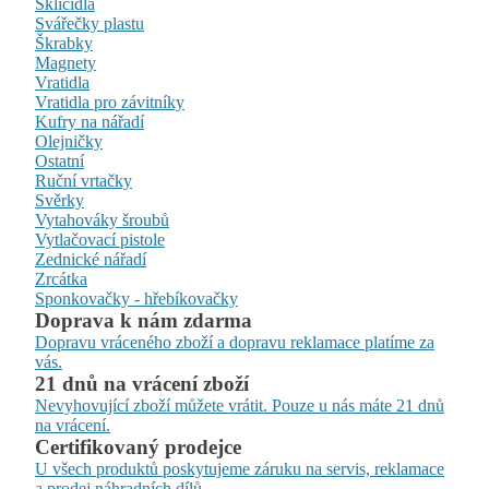
Sklíčidla
Svářečky plastu
Škrabky
Magnety
Vratidla
Vratidla pro závitníky
Kufry na nářadí
Olejničky
Ostatní
Ruční vrtačky
Svěrky
Vytahováky šroubů
Vytlačovací pistole
Zednické nářadí
Zrcátka
Sponkovačky - hřebíkovačky
Doprava k nám zdarma
Dopravu vráceného zboží a dopravu reklamace platíme za
vás.
21 dnů na vrácení zboží
Nevyhovující zboží můžete vrátit. Pouze u nás máte 21 dnů
na vrácení.
Certifikovaný prodejce
U všech produktů poskytujeme záruku na servis, reklamace
a prodej náhradních dílů.