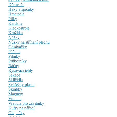
Děrovače
Háky a špičáky
Hmatadla
Pilky
Kardany
Kladkostroje
Kružítka
Nůžky
Nůžky na stříhání plechu
Odsávačky
Páčidla
Pilníky
Průbojníky
Ráčny
Rýsovací jehly
Sekáče
Sklíčidla
Svářečky plastu
Škrabky
Magnety
Vratidla
Vratidla pro závitníky
Kufry na nářadí
Olejničky