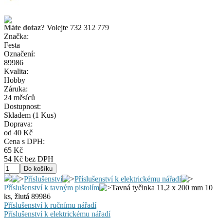
Máte dotaz?
Volejte 732 312 779
Značka:
Festa
Označení:
89986
Kvalita:
Hobby
Záruka:
24 měsíců
Dostupnost:
Skladem
(1 Kus)
Doprava:
od 40 Kč
Cena s DPH:
65 Kč
54 Kč bez DPH
Příslušenství
Příslušenství k elektrickému nářadí
Příslušenství k tavným pistolím
Tavná tyčinka 11,2 x 200 mm 10
ks, žlutá 89986
Příslušenství k ručnímu nářadí
Příslušenství k elektrickému nářadí