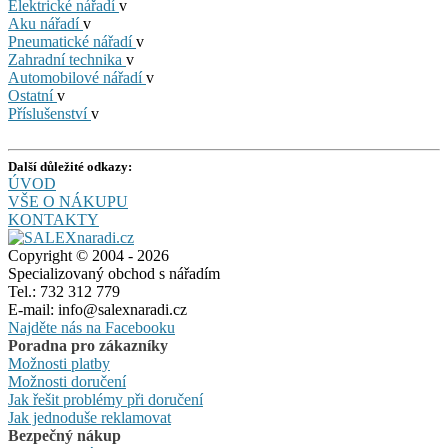
Elektrické nářadí
v
Aku nářadí
v
Pneumatické nářadí
v
Zahradní technika
v
Automobilové nářadí
v
Ostatní
v
Příslušenství
v
Další důležité odkazy:
ÚVOD
VŠE O NÁKUPU
KONTAKTY
Copyright © 2004 - 2026
Specializovaný obchod s nářadím
Tel.: 732 312 779
E-mail: info@salexnaradi.cz
Najděte nás na Facebooku
Poradna pro zákazníky
Možnosti platby
Možnosti doručení
Jak řešit problémy při doručení
Jak jednoduše reklamovat
Bezpečný nákup