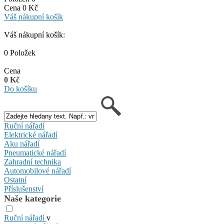
Cena 0 Kč
Váš nákupní košík
Váš nákupní košík:
0 Položek
Cena
0 Kč
Do košíku
Ruční nářadí
Elektrické nářadí
Aku nářadí
Pneumatické nářadí
Zahradní technika
Automobilové nářadí
Ostatní
Příslušenství
Naše kategorie
Ruční nářadí
v