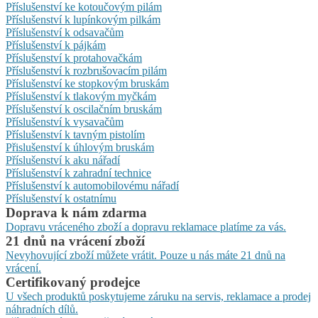
Příslušenství ke kotoučovým pilám
Příslušenství k lupínkovým pilkám
Příslušenství k odsavačům
Příslušenství k pájkám
Příslušenství k protahovačkám
Příslušenství k rozbrušovacím pilám
Příslušenství ke stopkovým bruskám
Příslušenství k tlakovým myčkám
Příslušenství k oscilačním bruskám
Příslušenství k vysavačům
Příslušenství k tavným pistolím
Přislušenství k úhlovým bruskám
Příslušenství k aku nářadí
Příslušenství k zahradní technice
Příslušenství k automobilovému nářadí
Příslušenství k ostatnímu
Doprava k nám zdarma
Dopravu vráceného zboží a dopravu reklamace platíme za vás.
21 dnů na vrácení zboží
Nevyhovující zboží můžete vrátit. Pouze u nás máte 21 dnů na
vrácení.
Certifikovaný prodejce
U všech produktů poskytujeme záruku na servis, reklamace a prodej
náhradních dílů.