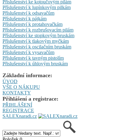
Příslušenství ke kotoučovým pilám
Příslušenství k lupínkovým pilkám
Příslušenství k odsavačům
Příslušenství k pájkám
Příslušenství k protahovačkám
Příslušenství k rozbrušovacím pilám
Příslušenství ke stopkovým bruskám
Příslušenství k tlakovým myčkám
Příslušenství k oscilačním bruskám
Příslušenství k vysavačům
Příslušenství k tavným pistolím
Přislušenství k úhlovým bruskám
Základní informace:
ÚVOD
VŠE O NÁKUPU
KONTAKTY
Přihlášení a registrace:
PŘIHLÁŠENÍ
REGISTRACE
SALEXnaradi.cz
Položek 0