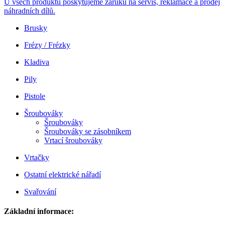
U všech produktů poskytujeme záruku na servis, reklamace a prodej
náhradních dílů.
Brusky
Frézy / Frézky
Kladiva
Pily
Pistole
Šroubováky
Šroubováky
Šroubováky se zásobníkem
Vrtací šroubováky
Vrtačky
Ostatní elektrické nářadí
Svařování
Základní informace: