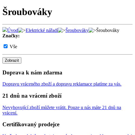
Šroubováky
Úvod
Elektrické nářadí
Šroubováky
Šroubováky
Značky:
Vše
Zobrazit
Doprava k nám zdarma
Dopravu vráceného zboží a dopravu reklamace platíme za vás.
21 dnů na vrácení zboží
Nevyhovující zboží můžete vrátit. Pouze u nás máte 21 dnů na
vrácení.
Certifikovaný prodejce