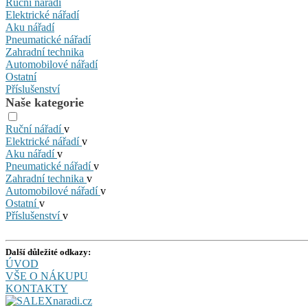
Ruční nářadí
Elektrické nářadí
Aku nářadí
Pneumatické nářadí
Zahradní technika
Automobilové nářadí
Ostatní
Příslušenství
Naše kategorie
Ruční nářadí
v
Elektrické nářadí
v
Aku nářadí
v
Pneumatické nářadí
v
Zahradní technika
v
Automobilové nářadí
v
Ostatní
v
Příslušenství
v
Další důležité odkazy:
ÚVOD
VŠE O NÁKUPU
KONTAKTY