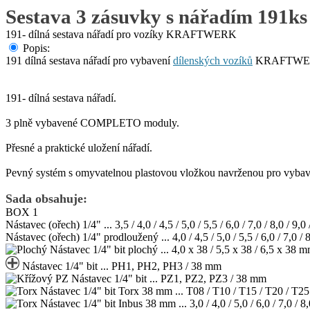
Sestava 3 zásuvky s nářadím 191
191- dílná sestava nářadí pro vozíky KRAFTWERK
Popis:
191 dílná sestava nářadí pro vybavení
dílenských vozíků
KRAFTWERK. 
191- dílná sestava nářadí.
3 plně vybavené COMPLETO moduly.
Přesné a praktické uložení nářadí.
Pevný systém s omyvatelnou plastovou vložkou navrženou pro vybav
Sada obsahuje:
BOX 1
Nástavec (ořech) 1/4" ... 3,5 / 4,0 / 4,5 / 5,0 / 5,5 / 6,0 / 7,0 / 8,0 / 9,
Nástavec (ořech) 1/4" prodloužený ... 4,0 / 4,5 / 5,0 / 5,5 / 6,0 / 7,0 / 
Nástavec 1/4" bit plochý ... 4,0 x 38 / 5,5 x 38 / 6,5 x 38 
Nástavec 1/4" bit ... PH1, PH2, PH3 / 38 mm
Nástavec 1/4" bit ... PZ1, PZ2, PZ3 / 38 mm
Nástavec 1/4" bit Torx 38 mm ... T08 / T10 / T15 / T20 / T25
Nástavec 1/4" bit Inbus 38 mm ... 3,0 / 4,0 / 5,0 / 6,0 / 7,0 / 