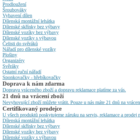
Prodloužení
Šroubováky
Vybavení dílen
Dílenská montážní lehátka
Dílenské skřínky bez výbavy
Dílenské vozíky bez výbavy
Dílenské vozíky s výbavou
Čelisti do svěráků
Nářadí pro dílenské vozíky
Plošiny
Organizéry
Svěráky
Ostatní ruční nářadí
Sponkovačky - hřebíkovačky
Doprava k nám zdarma
Dopravu vráceného zboží a dopravu reklamace platíme za vás.
21 dnů na vrácení zboží
Nevyhovující zboží můžete vrátit. Pouze u nás máte 21 dnů na vrácen
Certifikovaný prodejce
U všech produktů poskytujeme záruku na servis, reklamace a prodej n
Dílenská montážní lehátka
Dílenské skřínky bez výbavy
Dílenské vozíky bez výbavy
Dílenské vozíky s výbavou