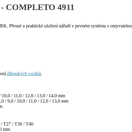
ks - COMPLETO 4911
Přesné a praktické uložení nářadí v pevném systému s omyvatelnou
ení
dílenských vozíků
.
0 / 10,0 / 11,0 / 12,0 / 13,0 / 14,0 mm
8,0 / 9,0 / 10,0 / 11,0 / 12,0 / 13,0 mm
mm
 / T27 / T30 / T40
8,0 mm