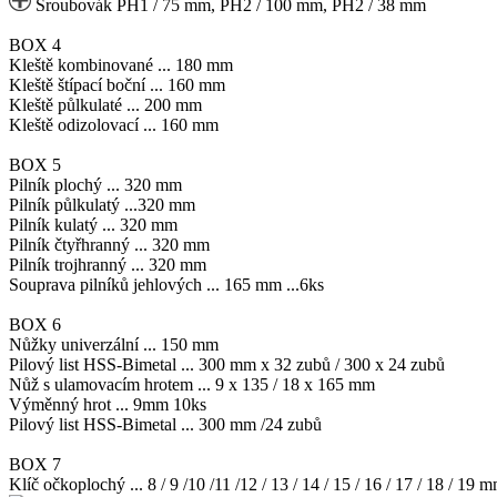
Šroubovák PH1 / 75 mm, PH2 / 100 mm, PH2 / 38 mm
BOX 4
Kleště kombinované ... 180 mm
Kleště štípací boční ... 160 mm
Kleště půlkulaté ... 200 mm
Kleště odizolovací ... 160 mm
BOX 5
Pilník plochý ... 320 mm
Pilník půlkulatý ...320 mm
Pilník kulatý ... 320 mm
Pilník čtyřhranný ... 320 mm
Pilník trojhranný ... 320 mm
Souprava pilníků jehlových ... 165 mm ...6ks
BOX 6
Nůžky univerzální ... 150 mm
Pilový list HSS-Bimetal ... 300 mm x 32 zubů / 300 x 24 zubů
Nůž s ulamovacím hrotem ... 9 x 135 / 18 x 165 mm
Výměnný hrot ... 9mm 10ks
Pilový list HSS-Bimetal ... 300 mm /24 zubů
BOX 7
Klíč očkoplochý ... 8 / 9 /10 /11 /12 / 13 / 14 / 15 / 16 / 17 / 18 / 19 