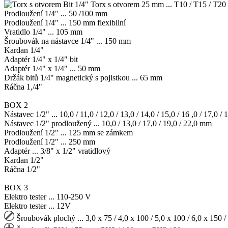
Bit 1/4" Torx s otvorem 25 mm ... T10 / T15 / T20
Prodloužení 1/4" ... 50 /100 mm
Prodloužení 1/4" ... 150 mm flexibilní
Vratidlo 1/4" ... 105 mm
Šroubovák na nástavce 1/4" ... 150 mm
Kardan 1/4"
Adaptér 1/4" x 1/4" bit
Adaptér 1/4" x 1/4" ... 50 mm
Držák bitů 1/4" magnetický s pojistkou ... 65 mm
Ráčna 1,/4"
BOX 2
Nástavec 1/2" ... 10,0 / 11,0 / 12,0 / 13,0 / 14,0 / 15,0 / 16 ,0 / 17,0 / 
Nástavec 1/2" prodloužený ... 10,0 / 13,0 / 17,0 / 19,0 / 22,0 mm
Prodloužení 1/2" ... 125 mm se zámkem
Prodloužení 1/2" ... 250 mm
Adaptér ... 3/8" x 1/2" vratidlový
Kardan 1/2"
Ráčna 1/2"
BOX 3
Elektro tester ... 110-250 V
Elektro tester ... 12V
Šroubovák plochý ... 3,0 x 75 / 4,0 x 100 / 5,0 x 100 / 6,0 x 150 