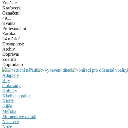
Značka:
Kraftwerk
Označení:
4911
Kvalita:
Profesionální
Záruka:
24 měsíců
Dostupnost:
Archiv
Doprava:
Zdarma
Doprodáno
Ruční nářadí
Vybavení dílen
Nářadí pro dílenské vozíky
Adaptéry
Bity
Gola sady
Hoblíky
Kladiva a palice
Kleště
Klíče
Měřidla
Momentové nářadí
Nástavce
Nože