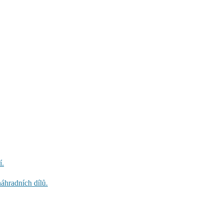
í.
áhradních dílů.