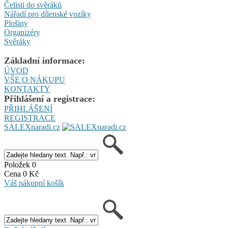
Čelisti do svěráků
Nářadí pro dílenské vozíky
Plošiny
Organizéry
Svěráky
Základní informace:
ÚVOD
VŠE O NÁKUPU
KONTAKTY
Přihlášení a registrace:
PŘIHLÁŠENÍ
REGISTRACE
SALEXnaradi.cz
Položek 0
Cena 0 Kč
Váš nákupní košík