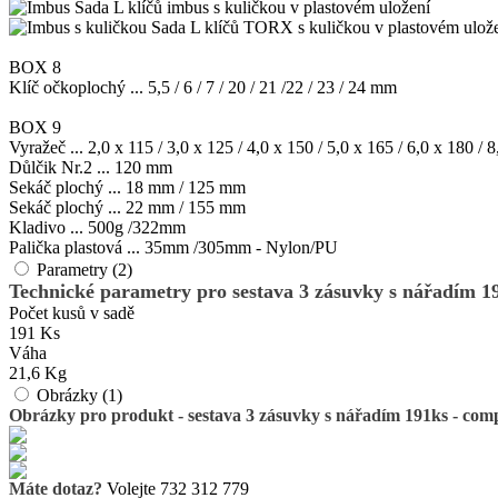
Sada L klíčů imbus s kuličkou v plastovém uložení
Sada L klíčů TORX s kuličkou v plastovém ulož
BOX 8
Klíč očkoplochý ... 5,5 / 6 / 7 / 20 / 21 /22 / 23 / 24 mm
BOX 9
Vyražeč ... 2,0 x 115 / 3,0 x 125 / 4,0 x 150 / 5,0 x 165 / 6,0 x 180 /
Důlčik Nr.2 ... 120 mm
Sekáč plochý ... 18 mm / 125 mm
Sekáč plochý ... 22 mm / 155 mm
Kladivo ... 500g /322mm
Palička plastová ... 35mm /305mm - Nylon/PU
Parametry (2)
Technické parametry pro sestava 3 zásuvky s nářadím 19
Počet kusů v sadě
191 Ks
Váha
21,6 Kg
Obrázky (1)
Obrázky pro produkt - sestava 3 zásuvky s nářadím 191ks - comp
Máte dotaz?
Volejte 732 312 779