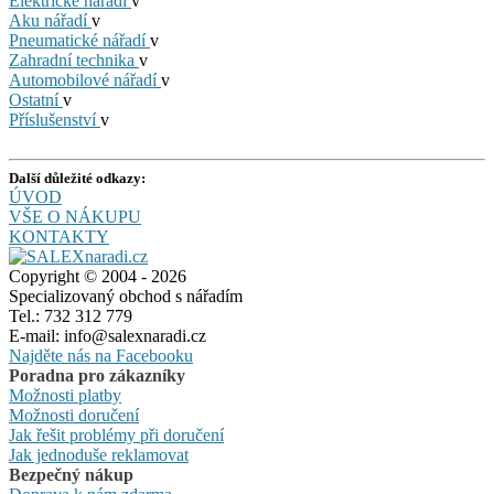
Elektrické nářadí
v
Aku nářadí
v
Pneumatické nářadí
v
Zahradní technika
v
Automobilové nářadí
v
Ostatní
v
Příslušenství
v
Další důležité odkazy:
ÚVOD
VŠE O NÁKUPU
KONTAKTY
Copyright © 2004 - 2026
Specializovaný obchod s nářadím
Tel.: 732 312 779
E-mail: info@salexnaradi.cz
Najděte nás na Facebooku
Poradna pro zákazníky
Možnosti platby
Možnosti doručení
Jak řešit problémy při doručení
Jak jednoduše reklamovat
Bezpečný nákup