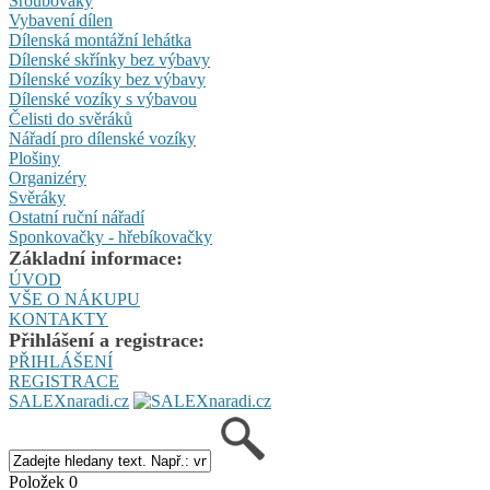
Šroubováky
Vybavení dílen
Dílenská montážní lehátka
Dílenské skřínky bez výbavy
Dílenské vozíky bez výbavy
Dílenské vozíky s výbavou
Čelisti do svěráků
Nářadí pro dílenské vozíky
Plošiny
Organizéry
Svěráky
Ostatní ruční nářadí
Sponkovačky - hřebíkovačky
Základní informace:
ÚVOD
VŠE O NÁKUPU
KONTAKTY
Přihlášení a registrace:
PŘIHLÁŠENÍ
REGISTRACE
SALEXnaradi.cz
Položek 0