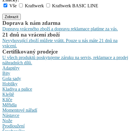
Vše
Kraftwerk
Kraftwerk BASIC LINE
Zobrazit
Doprava k nám zdarma
Dopravu vráceného zboží a dopravu reklamace platíme za vás.
21 dnů na vrácení zboží
Nevyhovující zboží můžete vrátit. Pouze u nás máte 21 dnů na
vrácení.
Certifikovaný prodejce
U všech produktů poskytujeme záruku na servis, reklamace a prodej
náhradních dílů.
Adaptéry
Bity
Gola sady
Hoblíky
Kladiva a palice
Kleště
Klíče
Měřidla
Momentové nářadí
Nástavce
Nože
Prodloužení