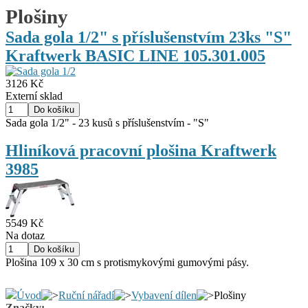
Plošiny
Sada gola 1/2" s příslušenstvím 23ks "S"
Kraftwerk BASIC LINE 105.301.005
3126 Kč
Externí sklad
Sada gola 1/2" - 23 kusů s příslušenstvím - "S"
Hliníková pracovní plošina Kraftwerk
3985
5549 Kč
Na dotaz
Plošina 109 x 30 cm s protismykovými gumovými pásy.
Úvod
Ruční nářadí
Vybavení dílen
Plošiny
Značky: