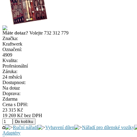
Máte dotaz?
Volejte 732 312 779
Značka:
Kraftwerk
Označení:
4909
Kvalita:
Profesionální
Záruka:
24 měsíců
Dostupnost:
Na dotaz
Doprava:
Zdarma
Cena s DPH:
23 315 Kč
19 269 Kč bez DPH
Ruční nářadí
Vybavení dílen
Nářadí pro dílenské vozíky
Adaptéry