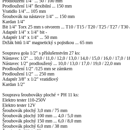
Prodloužení 1/4" ... 50 / 100 mm
Prodloužení 1/4" flexibilní ... 150 mm
Vratidlo 1/4"... 105 mm
Šroubovák na nástavce 1/4" ... 150 mm
Kardan 1/4"
Bit 1/4" Torx 25 mm s otvorem ... T10 / T15 / T20 / T25 / T27 / T30 
Adaptér 1/4" x 1/4" bit -
Adaptér 1/4" x 1/4" ... 50 mm
Držák bitů 1/4" magnetický s pojistkou ... 65 mm
Souprava gola 1/2" s příslušenstvím 27 ks:
Nástavec 1/2" ... 10,0 / 11,0 / 12,0 / 13,0 / 14,0 / 15,0 / 16,0 / 17,0 / 
Nástavec 1/2" prodloužený ... 10,0 / 13,0 / 17,0 / 19,0 / 22,0 mm
Prodloužení 1/2" /125 mm se zámkem
Prodloužení 1/2" ... 250 mm
Adaptér 3/8" x 1/2" vratidlový
Kardan 1/2"
Souprava šroubováky ploché + PH 11 ks:
Elektro tester 110-250V
Elektro tester 12V
Šroubovák plochý 3,0 mm / 75 mm
Šroubovák plochý 100 mm ... 4,0 / 5,0 mm
Šroubovák plochý 150 mm ... 6,0 / 8,0 mm
Šroubovák plochý 6,0 mm / 38 mm