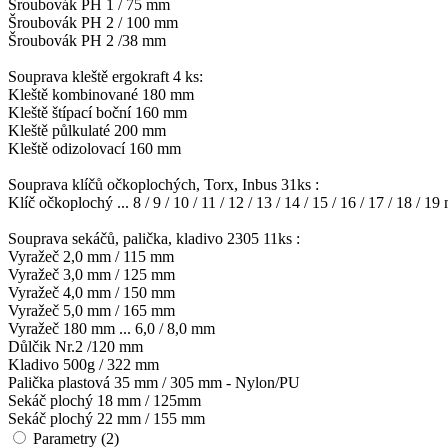
Šroubovák PH 1 / 75 mm
Šroubovák PH 2 / 100 mm
Šroubovák PH 2 /38 mm
Souprava kleště ergokraft 4 ks:
Kleště kombinované 180 mm
Kleště štípací boční 160 mm
Kleště půlkulaté 200 mm
Kleště odizolovací 160 mm
Souprava klíčů očkoplochých, Torx, Inbus 31ks :
Klíč očkoplochý ... 8 / 9 / 10 / 11 / 12 / 13 / 14 / 15 / 16 / 17 / 18 / 1
Souprava sekáčů, palička, kladivo 2305 11ks :
Vyražeč 2,0 mm / 115 mm
Vyražeč 3,0 mm / 125 mm
Vyražeč 4,0 mm / 150 mm
Vyražeč 5,0 mm / 165 mm
Vyražeč 180 mm ... 6,0 / 8,0 mm
Důlčik Nr.2 /120 mm
Kladivo 500g / 322 mm
Palička plastová 35 mm / 305 mm - Nylon/PU
Sekáč plochý 18 mm / 125mm
Sekáč plochý 22 mm / 155 mm
Parametry (2)