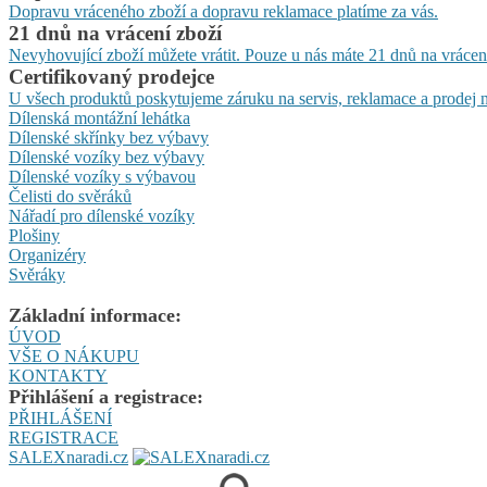
Dopravu vráceného zboží a dopravu reklamace platíme za vás.
21 dnů na vrácení zboží
Nevyhovující zboží můžete vrátit. Pouze u nás máte 21 dnů na vrácen
Certifikovaný prodejce
U všech produktů poskytujeme záruku na servis, reklamace a prodej n
Dílenská montážní lehátka
Dílenské skřínky bez výbavy
Dílenské vozíky bez výbavy
Dílenské vozíky s výbavou
Čelisti do svěráků
Nářadí pro dílenské vozíky
Plošiny
Organizéry
Svěráky
Základní informace:
ÚVOD
VŠE O NÁKUPU
KONTAKTY
Přihlášení a registrace:
PŘIHLÁŠENÍ
REGISTRACE
SALEXnaradi.cz