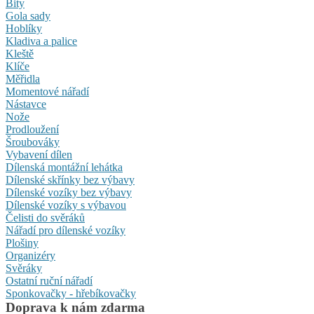
Bity
Gola sady
Hoblíky
Kladiva a palice
Kleště
Klíče
Měřidla
Momentové nářadí
Nástavce
Nože
Prodloužení
Šroubováky
Vybavení dílen
Dílenská montážní lehátka
Dílenské skřínky bez výbavy
Dílenské vozíky bez výbavy
Dílenské vozíky s výbavou
Čelisti do svěráků
Nářadí pro dílenské vozíky
Plošiny
Organizéry
Svěráky
Ostatní ruční nářadí
Sponkovačky - hřebíkovačky
Doprava k nám zdarma