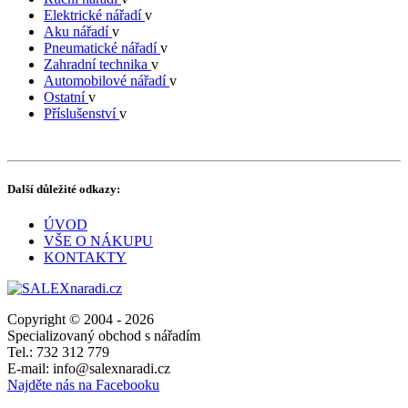
Elektrické nářadí
v
Aku nářadí
v
Pneumatické nářadí
v
Zahradní technika
v
Automobilové nářadí
v
Ostatní
v
Příslušenství
v
Další důležité odkazy:
ÚVOD
VŠE O NÁKUPU
KONTAKTY
Copyright © 2004 - 2026
Specializovaný obchod s nářadím
Tel.: 732 312 779
E-mail: info@salexnaradi.cz
Najděte nás na Facebooku