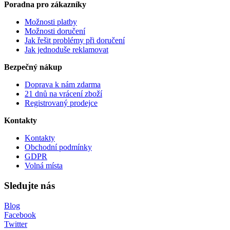
Poradna pro zákazníky
Možnosti platby
Možnosti doručení
Jak řešit problémy při doručení
Jak jednoduše reklamovat
Bezpečný nákup
Doprava k nám zdarma
21 dnů na vrácení zboží
Registrovaný prodejce
Kontakty
Kontakty
Obchodní podmínky
GDPR
Volná místa
Sledujte nás
Blog
Facebook
Twitter