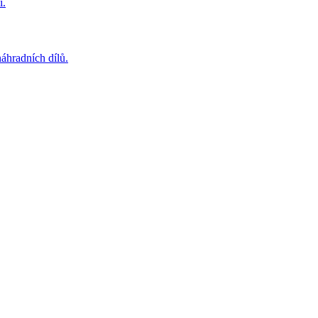
í.
áhradních dílů.