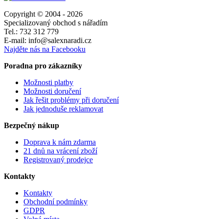
Copyright © 2004 - 2026
Specializovaný obchod s nářadím
Tel.: 732 312 779
E-mail: info@salexnaradi.cz
Najděte nás na Facebooku
Poradna pro zákazníky
Možnosti platby
Možnosti doručení
Jak řešit problémy při doručení
Jak jednoduše reklamovat
Bezpečný nákup
Doprava k nám zdarma
21 dnů na vrácení zboží
Registrovaný prodejce
Kontakty
Kontakty
Obchodní podmínky
GDPR