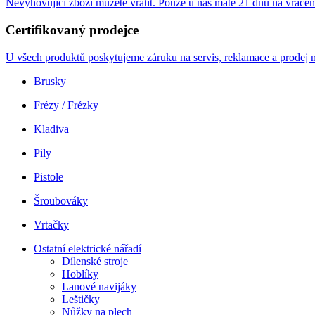
Nevyhovující zboží můžete vrátit. Pouze u nás máte 21 dnů na vrácen
Certifikovaný prodejce
U všech produktů poskytujeme záruku na servis, reklamace a prodej n
Brusky
Frézy / Frézky
Kladiva
Pily
Pistole
Šroubováky
Vrtačky
Ostatní elektrické nářadí
Dílenské stroje
Hoblíky
Lanové navijáky
Leštičky
Nůžky na plech