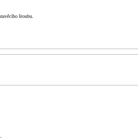
stavěcího šroubu.