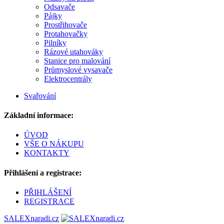
Odsavače
Pájky
Prostřihovače
Protahovačky
Pilníky
Rázové utahováky
Stanice pro malování
Průmyslové vysavače
Elektrocentrály
Svařování
Základní informace:
ÚVOD
VŠE O NÁKUPU
KONTAKTY
Přihlášení a registrace:
PŘIHLÁŠENÍ
REGISTRACE
SALEXnaradi.cz