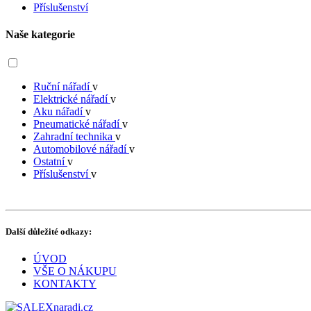
Příslušenství
Naše kategorie
Ruční nářadí
v
Elektrické nářadí
v
Aku nářadí
v
Pneumatické nářadí
v
Zahradní technika
v
Automobilové nářadí
v
Ostatní
v
Příslušenství
v
Další důležité odkazy:
ÚVOD
VŠE O NÁKUPU
KONTAKTY