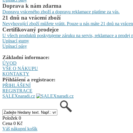
Doprava k nám zdarma
Dopravu vráceného zboží a dopravu reklamace platíme za vás.
21 dnů na vrácení zboží
Nevyhovující zboží můžete vrátit. Pouze u nás máte 21 dnů na vrácen
Certifikovaný prodejce
U všech produktů poskytujeme záruku na servis, reklamace a prodej n
Upínací gumy
Upínací pásy
Základní informace:
ÚVOD
VŠE O NÁKUPU
KONTAKTY
Přihlášení a registrace:
PŘIHLÁŠENÍ
REGISTRACE
SALEXnaradi.cz
Položek 0
Cena 0 Kč
Váš nákupní košík