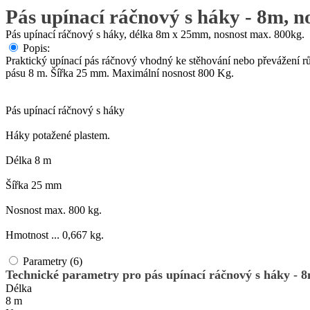
Pás upínací ráčnový s háky - 8m, 
Pás upínací ráčnový s háky, délka 8m x 25mm, nosnost max. 800kg.
Popis:
Praktický upínací pás ráčnový vhodný ke stěhování nebo převážení r
pásu 8 m. Šířka 25 mm. Maximální nosnost 800 Kg.
Pás upínací ráčnový s háky
Háky potažené plastem.
Délka 8 m
Šířka 25 mm
Nosnost max. 800 kg.
Hmotnost ... 0,667 kg.
Parametry (6)
Technické parametry pro pás upínací ráčnový s háky - 8
Délka
8 m