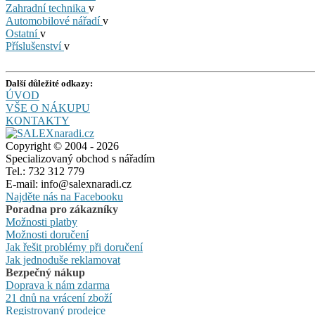
Zahradní technika
v
Automobilové nářadí
v
Ostatní
v
Příslušenství
v
Další důležité odkazy:
ÚVOD
VŠE O NÁKUPU
KONTAKTY
Copyright © 2004 - 2026
Specializovaný obchod s nářadím
Tel.: 732 312 779
E-mail: info@salexnaradi.cz
Najděte nás na Facebooku
Poradna pro zákazníky
Možnosti platby
Možnosti doručení
Jak řešit problémy při doručení
Jak jednoduše reklamovat
Bezpečný nákup
Doprava k nám zdarma
21 dnů na vrácení zboží
Registrovaný prodejce