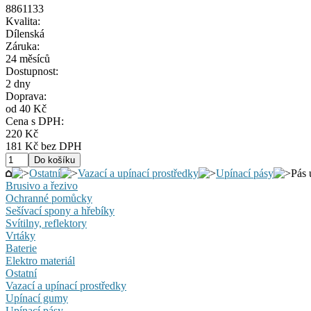
8861133
Kvalita:
Dílenská
Záruka:
24 měsíců
Dostupnost:
2 dny
Doprava:
od 40 Kč
Cena s DPH:
220 Kč
181 Kč bez DPH
Ostatní
Vazací a upínací prostředky
Upínací pásy
Pás 
Brusivo a řezivo
Ochranné pomůcky
Sešívací spony a hřebíky
Svítilny, reflektory
Vrtáky
Baterie
Elektro materiál
Ostatní
Vazací a upínací prostředky
Upínací gumy
Upínací pásy