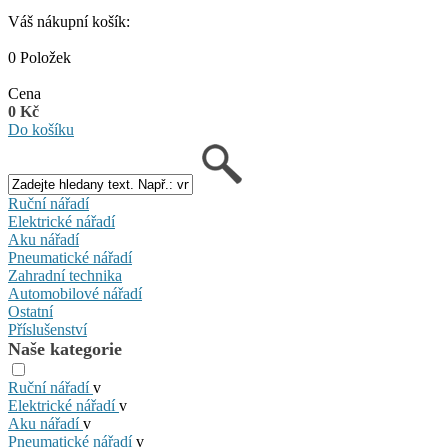
Váš nákupní košík:
0 Položek
Cena
0 Kč
Do košíku
Ruční nářadí
Elektrické nářadí
Aku nářadí
Pneumatické nářadí
Zahradní technika
Automobilové nářadí
Ostatní
Příslušenství
Naše kategorie
Ruční nářadí
v
Elektrické nářadí
v
Aku nářadí
v
Pneumatické nářadí
v