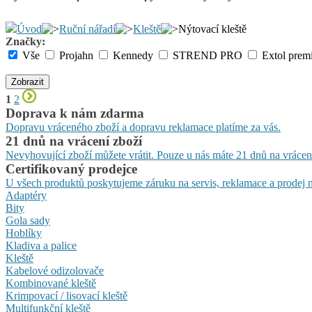
Úvod
Ruční nářadí
Kleště
Nýtovací kleště
Značky:
Vše
Projahn
Kennedy
STREND PRO
Extol pre
Zobrazit
1
2
Doprava k nám zdarma
Dopravu vráceného zboží a dopravu reklamace platíme za vás.
21 dnů na vrácení zboží
Nevyhovující zboží můžete vrátit. Pouze u nás máte 21 dnů na vrácen
Certifikovaný prodejce
U všech produktů poskytujeme záruku na servis, reklamace a prodej n
Adaptéry
Bity
Gola sady
Hoblíky
Kladiva a palice
Kleště
Kabelové odizolovače
Kombinované kleště
Krimpovací / lisovací kleště
Multifunkční kleště