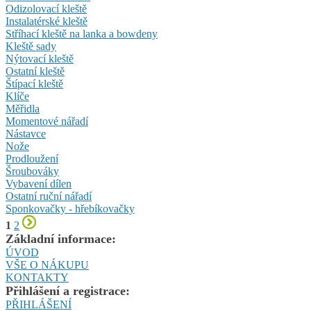
Odizolovací kleště
Instalatérské kleště
Stříhací kleště na lanka a bowdeny
Kleště sady
Nýtovací kleště
Ostatní kleště
Štípací kleště
Klíče
Měřidla
Momentové nářadí
Nástavce
Nože
Prodloužení
Šroubováky
Vybavení dílen
Ostatní ruční nářadí
Sponkovačky - hřebíkovačky
1
2
Základní informace:
ÚVOD
VŠE O NÁKUPU
KONTAKTY
Přihlášení a registrace:
PŘIHLÁŠENÍ