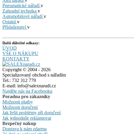
Aku nářadí
v
Pneumatické nářadí
v
Zahradní technika
v
Automobilové nářadí
v
Ostatní
v
Příslušenství
v
Další důležité odkazy:
ÚVOD
VŠE O NÁKUPU
KONTAKTY
Copyright © 2004 - 2026
Specializovaný obchod s nářadím
Tel.: 732 312 779
E-mail: info@salexnaradi.cz
Najděte nás na Facebooku
Poradna pro zákazníky
Možnosti platby
Možnosti doručení
Jak řešit problémy při doručení
Jak jednoduše reklamovat
Bezpečný nákup
Doprava k nám zdarma