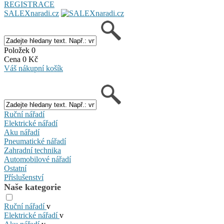
REGISTRACE
SALEXnaradi.cz
Položek 0
Cena 0 Kč
Váš nákupní košík
Ruční nářadí
Elektrické nářadí
Aku nářadí
Pneumatické nářadí
Zahradní technika
Automobilové nářadí
Ostatní
Příslušenství
Naše kategorie
Ruční nářadí
v
Elektrické nářadí
v