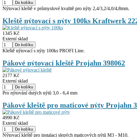
Nýtovací kleště v průmyslové kvalitě pro nýty 2,4/3,2/4,0/4,8mm.
Kleště nýtovací s nýty 100ks Kraftwerk 22
1345 Kč
Externí sklad
Kleště nýtovací s nýty 100ks PROFI Line.
Pákové nýtovací kleště Projahn 398062
2177 Kč
Externí sklad
Pro nýtování dutých nýtů 3,0 - 6,4 mm
Pákové kleště pro maticové nýty Projahn 
4990 Kč
Externí sklad
Nýtovací kleště pro instalaci slepých maticových nýtů M3 - M10.