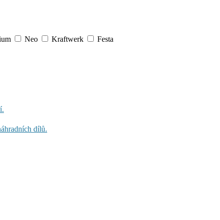
mium
Neo
Kraftwerk
Festa
í.
áhradních dílů.