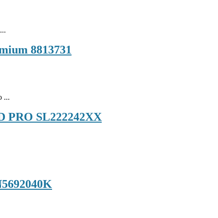
..
remium 8813731
 ...
REND PRO SL222242XX
EN5692040K