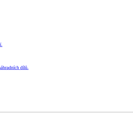
í.
áhradních dílů.