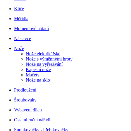
Klíče
Měřidla
Momentové nářadí
Nástavce
Nože
Nože elektrikářské
Nože s výměnnými hroty
Nože na vyřezávání
Kapesní nože
Mačety
Nože na sklo
Prodloužení
Šroubováky
Vybavení dílen
Ostatní ruční nářadí
Sponkovačky - hřebíkovačky