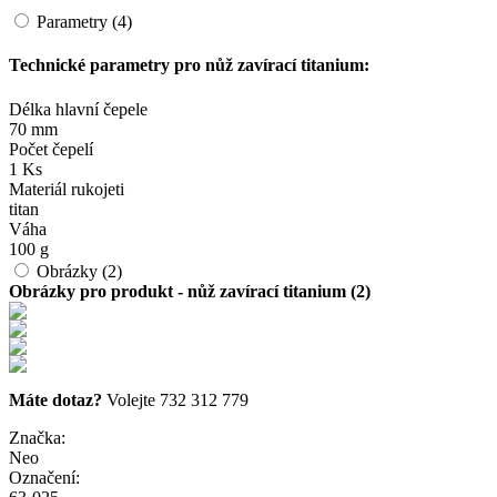
Parametry (4)
Technické parametry pro nůž zavírací titanium:
Délka hlavní čepele
70 mm
Počet čepelí
1 Ks
Materiál rukojeti
titan
Váha
100 g
Obrázky (2)
Obrázky pro produkt - nůž zavírací titanium (2)
Máte dotaz?
Volejte 732 312 779
Značka:
Neo
Označení: