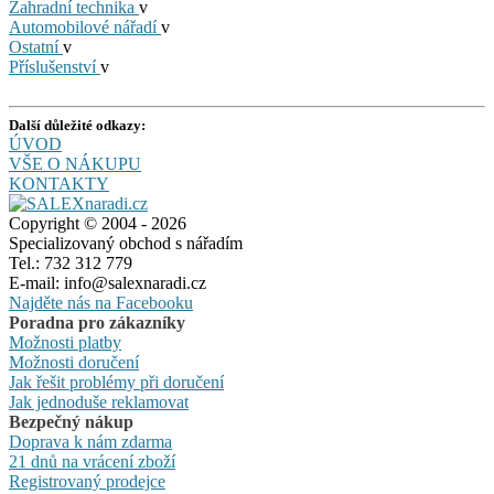
Zahradní technika
v
Automobilové nářadí
v
Ostatní
v
Příslušenství
v
Další důležité odkazy:
ÚVOD
VŠE O NÁKUPU
KONTAKTY
Copyright © 2004 - 2026
Specializovaný obchod s nářadím
Tel.: 732 312 779
E-mail: info@salexnaradi.cz
Najděte nás na Facebooku
Poradna pro zákazníky
Možnosti platby
Možnosti doručení
Jak řešit problémy při doručení
Jak jednoduše reklamovat
Bezpečný nákup
Doprava k nám zdarma
21 dnů na vrácení zboží
Registrovaný prodejce