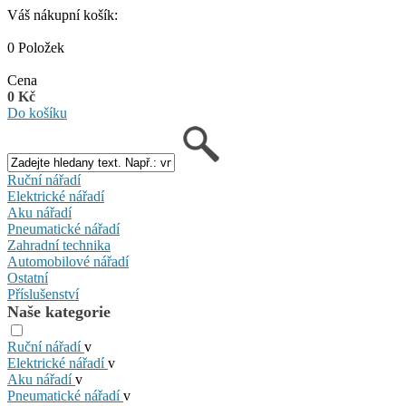
Váš nákupní košík:
0 Položek
Cena
0 Kč
Do košíku
Ruční nářadí
Elektrické nářadí
Aku nářadí
Pneumatické nářadí
Zahradní technika
Automobilové nářadí
Ostatní
Příslušenství
Naše kategorie
Ruční nářadí
v
Elektrické nářadí
v
Aku nářadí
v
Pneumatické nářadí
v