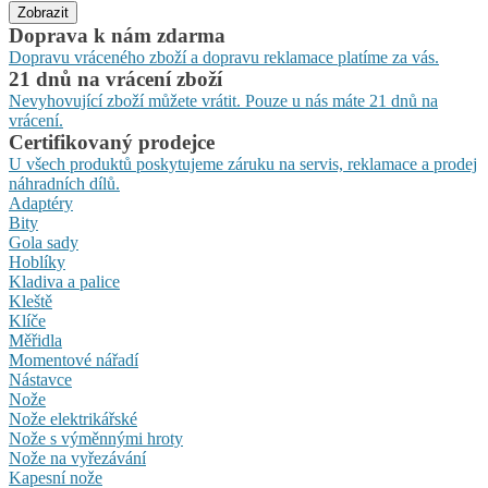
Zobrazit
Doprava k nám zdarma
Dopravu vráceného zboží a dopravu reklamace platíme za vás.
21 dnů na vrácení zboží
Nevyhovující zboží můžete vrátit. Pouze u nás máte 21 dnů na
vrácení.
Certifikovaný prodejce
U všech produktů poskytujeme záruku na servis, reklamace a prodej
náhradních dílů.
Adaptéry
Bity
Gola sady
Hoblíky
Kladiva a palice
Kleště
Klíče
Měřidla
Momentové nářadí
Nástavce
Nože
Nože elektrikářské
Nože s výměnnými hroty
Nože na vyřezávání
Kapesní nože