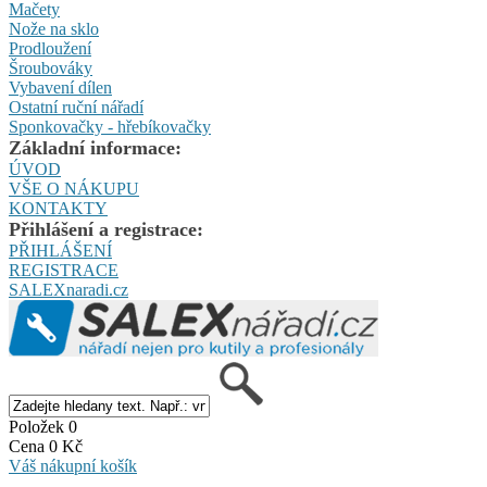
Mačety
Nože na sklo
Prodloužení
Šroubováky
Vybavení dílen
Ostatní ruční nářadí
Sponkovačky - hřebíkovačky
Základní informace:
ÚVOD
VŠE O NÁKUPU
KONTAKTY
Přihlášení a registrace:
PŘIHLÁŠENÍ
REGISTRACE
SALEXnaradi.cz
Položek 0
Cena 0 Kč
Váš nákupní košík