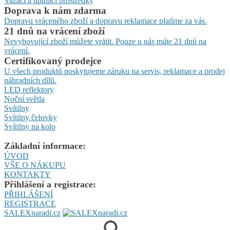
Vazací a upínací prostředky
Doprava k nám zdarma
Dopravu vráceného zboží a dopravu reklamace platíme za vás.
21 dnů na vrácení zboží
Nevyhovující zboží můžete vrátit. Pouze u nás máte 21 dnů na
vrácení.
Certifikovaný prodejce
U všech produktů poskytujeme záruku na servis, reklamace a prodej
náhradních dílů.
LED reflektory
Noční světla
Svítilny
Svítilny čelovky
Svítilny na kolo
Základní informace:
ÚVOD
VŠE O NÁKUPU
KONTAKTY
Přihlášení a registrace:
PŘIHLÁŠENÍ
REGISTRACE
SALEXnaradi.cz