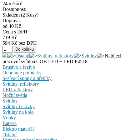
24 měsíců
Dostupnost:
Skladem
(2 Kusy)
Doprava:
od 40 Kč
Cena s DPH:
719 Kč
594 Kč bez DPH
Ostatní
Svítilny, reflektory
Svítilny
Nabíjecí
pracovní svítilna COB LED + LED P4518
Brusivo a řezivo
Ochranné pomůcky
Sešívací spony a hřebíky
Svítilny, reflektory
LED reflektory
Noční světla
Svítilny
Svítilny čelovky
Svítilny na kolo
Vrtáky
Baterie
Elektro materiál
Ostatní