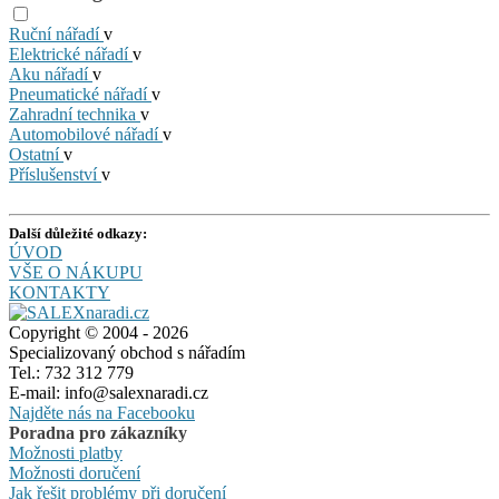
Ruční nářadí
v
Elektrické nářadí
v
Aku nářadí
v
Pneumatické nářadí
v
Zahradní technika
v
Automobilové nářadí
v
Ostatní
v
Příslušenství
v
Další důležité odkazy:
ÚVOD
VŠE O NÁKUPU
KONTAKTY
Copyright © 2004 - 2026
Specializovaný obchod s nářadím
Tel.: 732 312 779
E-mail: info@salexnaradi.cz
Najděte nás na Facebooku
Poradna pro zákazníky
Možnosti platby
Možnosti doručení
Jak řešit problémy při doručení