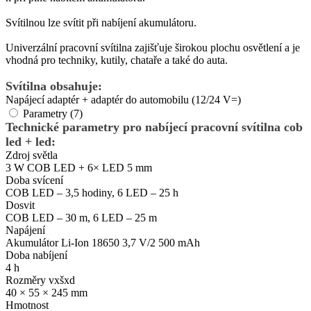
Svítilnou lze svítit při nabíjení akumulátoru.
Univerzální pracovní svítilna zajišťuje širokou plochu osvětlení a je
vhodná pro techniky, kutily, chataře a také do auta.
Svítilna obsahuje:
Napájecí adaptér + adaptér do automobilu (12/24 V=)
Parametry (7)
Technické parametry pro nabíjecí pracovní svítilna cob
led + led:
Zdroj světla
3 W COB LED + 6× LED 5 mm
Doba svícení
COB LED – 3,5 hodiny, 6 LED – 25 h
Dosvit
COB LED – 30 m, 6 LED – 25 m
Napájení
Akumulátor Li-Ion 18650 3,7 V/2 500 mAh
Doba nabíjení
4 h
Rozměry vxšxd
40 × 55 × 245 mm
Hmotnost