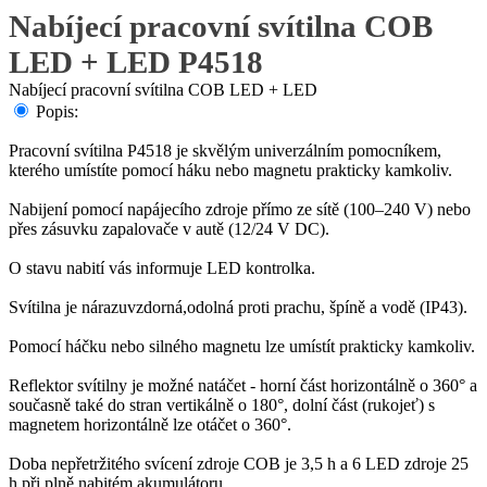
Nabíjecí pracovní svítilna COB
LED + LED P4518
Nabíjecí pracovní svítilna COB LED + LED
Popis:
Pracovní svítilna P4518 je skvělým univerzálním pomocníkem,
kterého umístíte pomocí háku nebo magnetu prakticky kamkoliv.
Nabijení pomocí napájecího zdroje přímo ze sítě (100–240 V) nebo
přes zásuvku zapalovače v autě (12/24 V DC).
O stavu nabití vás informuje LED kontrolka.
Svítilna je nárazuvzdorná,odolná proti prachu, špíně a vodě (IP43).
Pomocí háčku nebo silného magnetu lze umístít prakticky kamkoliv.
Reflektor svítilny je možné natáčet - horní část horizontálně o 360° a
současně také do stran vertikálně o 180°, dolní část (rukojeť) s
magnetem horizontálně lze otáčet o 360°.
Doba nepřetržitého svícení zdroje COB je 3,5 h a 6 LED zdroje 25
h při plně nabitém akumulátoru.