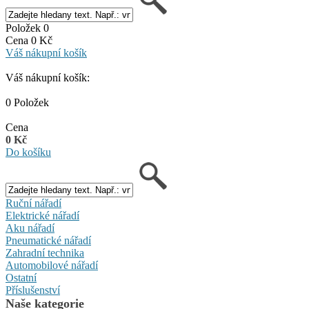
Položek 0
Cena 0 Kč
Váš nákupní košík
Váš nákupní košík:
0 Položek
Cena
0 Kč
Do košíku
Ruční nářadí
Elektrické nářadí
Aku nářadí
Pneumatické nářadí
Zahradní technika
Automobilové nářadí
Ostatní
Příslušenství
Naše kategorie