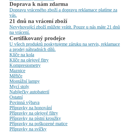
Doprava k nám zdarma
Dopravu vráceného zboží a dopravu reklamace platíme za
vás.
21 dnů na vrácení zboží
Nevyhovující zboží můžete vrátit. Pouze u nás máte 21 dnů
na vrácení.
Certifikovaný prodejce
U všech produktů poskytujeme záruku na servis, reklamace
a prodej náhradních dílů.
Klíče na kola
Klíče na olejové fitry
Kompresiometry
Maznice
Měřiče
Montážní lampy
Mycí stoly
Nabíječky autobaterií
Ostatní
Povinná výbava
Přípravky na honování
Přípravky na olejové filtry
Přípravky na pístní kroužky
Přípravky na poškozené matice
Přípravky na svíčky