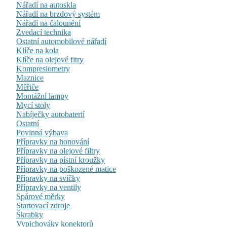
Nářadí na autoskla
Nářadí na brzdový systém
Nářadí na čalounění
Zvedací technika
Ostatní automobilové nářadí
Klíče na kola
Klíče na olejové fitry
Kompresiometry
Maznice
Měřiče
Montážní lampy
Mycí stoly
Nabíječky autobaterií
Ostatní
Povinná výbava
Přípravky na honování
Přípravky na olejové filtry
Přípravky na pístní kroužky
Přípravky na poškozené matice
Přípravky na svíčky
Přípravky na ventily
Spárové měrky
Startovací zdroje
Škrabky
Vypichováky konektorů