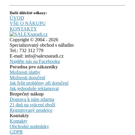
Další důležité odkazy:
ÚVOD
VŠE O NÁKUPU
KONTAKTY
Copyright © 2004 - 2026
Specializovaný obchod s nářadím
Tel.: 732 312 779
E-mail: info@salexnaradi.cz
Najděte nás na Facebooku
Poradna pro zákazníky
Možnosti platby
Možnosti doručení
Jak řešit problémy při doručení
Jak jednoduše reklamovat
Bezpečný nákup
Doprava k nám zdarma
21 dnů na vrácení zboží
Registrovaný prodejce
Kontakty
Kontakty
Obchodní podmínky
GDPR