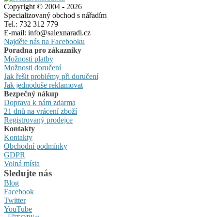
Copyright © 2004 - 2026
Specializovaný obchod s nářadím
Tel.: 732 312 779
E-mail: info@salexnaradi.cz
Najděte nás na Facebooku
Poradna pro zákazníky
Možnosti platby
Možnosti doručení
Jak řešit problémy při doručení
Jak jednoduše reklamovat
Bezpečný nákup
Doprava k nám zdarma
21 dnů na vrácení zboží
Registrovaný prodejce
Kontakty
Kontakty
Obchodní podmínky
GDPR
Volná místa
Sledujte nás
Blog
Facebook
Twitter
YouTube