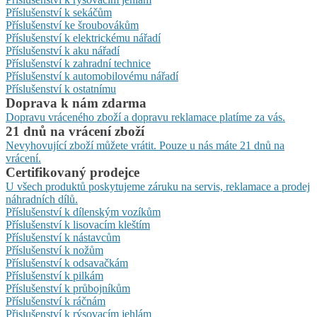
Příslušenství k sekáčům
Příslušenství ke šroubovákům
Příslušenství k elektrickému nářadí
Příslušenství k aku nářadí
Příslušenství k zahradní technice
Příslušenství k automobilovému nářadí
Příslušenství k ostatnímu
Doprava k nám zdarma
Dopravu vráceného zboží a dopravu reklamace platíme za vás.
21 dnů na vrácení zboží
Nevyhovující zboží můžete vrátit. Pouze u nás máte 21 dnů na
vrácení.
Certifikovaný prodejce
U všech produktů poskytujeme záruku na servis, reklamace a prodej
náhradních dílů.
Příslušenství k dílenským vozíkům
Příslušenství k lisovacím kleštím
Příslušenství k nástavcům
Příslušenství k nožům
Příslušenství k odsavačkám
Příslušenství k pilkám
Příslušenství k průbojníkům
Příslušenství k ráčnám
Přislušenství k rýsovacím jehlám