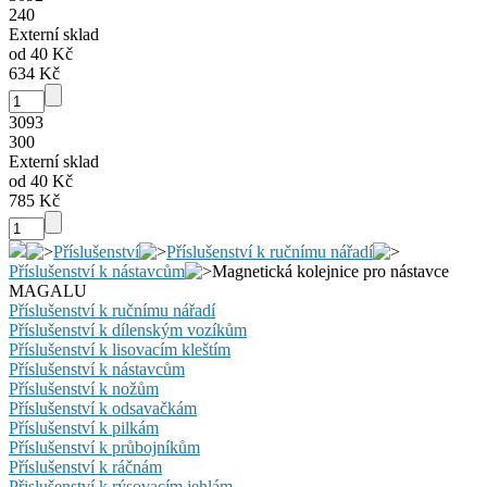
240
Externí sklad
od 40 Kč
634 Kč
3093
300
Externí sklad
od 40 Kč
785 Kč
Příslušenství
Příslušenství k ručnímu nářadí
Příslušenství k nástavcům
Magnetická kolejnice pro nástavce
MAGALU
Příslušenství k ručnímu nářadí
Příslušenství k dílenským vozíkům
Příslušenství k lisovacím kleštím
Příslušenství k nástavcům
Příslušenství k nožům
Příslušenství k odsavačkám
Příslušenství k pilkám
Příslušenství k průbojníkům
Příslušenství k ráčnám
Přislušenství k rýsovacím jehlám