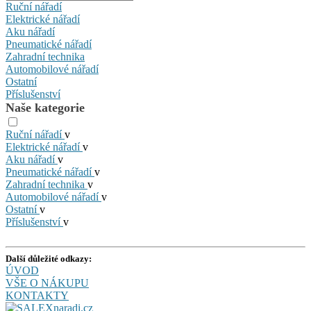
Ruční nářadí
Elektrické nářadí
Aku nářadí
Pneumatické nářadí
Zahradní technika
Automobilové nářadí
Ostatní
Příslušenství
Naše kategorie
Ruční nářadí
v
Elektrické nářadí
v
Aku nářadí
v
Pneumatické nářadí
v
Zahradní technika
v
Automobilové nářadí
v
Ostatní
v
Příslušenství
v
Další důležité odkazy:
ÚVOD
VŠE O NÁKUPU
KONTAKTY