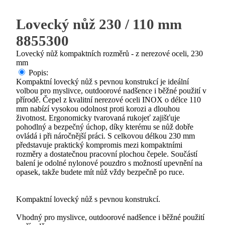
Lovecký nůž 230 / 110 mm
8855300
Lovecký nůž kompaktních rozměrů - z nerezové oceli, 230
mm
Popis:
Kompaktní lovecký nůž s pevnou konstrukcí je ideální
volbou pro myslivce, outdoorové nadšence i běžné použití v
přírodě. Čepel z kvalitní nerezové oceli INOX o délce 110
mm nabízí vysokou odolnost proti korozi a dlouhou
životnost. Ergonomicky tvarovaná rukojeť zajišťuje
pohodlný a bezpečný úchop, díky kterému se nůž dobře
ovládá i při náročnější práci. S celkovou délkou 230 mm
představuje praktický kompromis mezi kompaktními
rozměry a dostatečnou pracovní plochou čepele. Součástí
balení je odolné nylonové pouzdro s možností upevnění na
opasek, takže budete mít nůž vždy bezpečně po ruce.
Kompaktní lovecký nůž s pevnou konstrukcí.
Vhodný pro myslivce, outdoorové nadšence i běžné použití