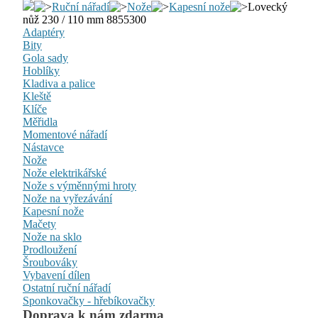
Ruční nářadí
Nože
Kapesní nože
Lovecký
nůž 230 / 110 mm 8855300
Adaptéry
Bity
Gola sady
Hoblíky
Kladiva a palice
Kleště
Klíče
Měřidla
Momentové nářadí
Nástavce
Nože
Nože elektrikářské
Nože s výměnnými hroty
Nože na vyřezávání
Kapesní nože
Mačety
Nože na sklo
Prodloužení
Šroubováky
Vybavení dílen
Ostatní ruční nářadí
Sponkovačky - hřebíkovačky
Doprava k nám zdarma