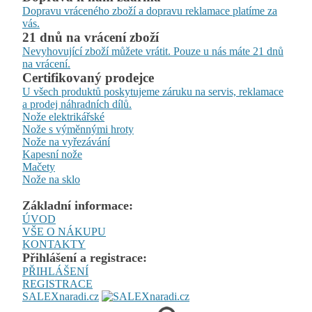
Dopravu vráceného zboží a dopravu reklamace platíme za
vás.
21 dnů na vrácení zboží
Nevyhovující zboží můžete vrátit. Pouze u nás máte 21 dnů
na vrácení.
Certifikovaný prodejce
U všech produktů poskytujeme záruku na servis, reklamace
a prodej náhradních dílů.
Nože elektrikářské
Nože s výměnnými hroty
Nože na vyřezávání
Kapesní nože
Mačety
Nože na sklo
Základní informace:
ÚVOD
VŠE O NÁKUPU
KONTAKTY
Přihlášení a registrace:
PŘIHLÁŠENÍ
REGISTRACE
SALEXnaradi.cz