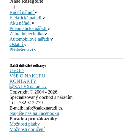
Naše kategorie
Ruční nářadí
v
Elektrické nářadí
v
Aku nářadí
v
Pneumatické nářadí
v
Zahradní technika
v
Automobilové nářadí
v
Ostatní
v
Příslušenství
v
Další důležité odkazy:
ÚVOD
VŠE O NÁKUPU
KONTAKTY
Copyright © 2004 - 2026
Specializovaný obchod s nářadím
Tel.: 732 312 779
E-mail: info@salexnaradi.cz
Najděte nás na Facebooku
Poradna pro zákazníky
Možnosti platby
Možnosti doručení