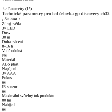
Parametry (15)
Technické parametry pro led čelovka gp discovery ch32
, 3× aaa :
Zdroj světla
3× LED
Dosvit
30 m
Doba svícení
8–16 h
Vodě odolná
Ne
Materiál
ABS plast
Napájení
3× AAA
Fokus
ne
IR senzor
ne
Maximální světelný tok produktu
80 lm
Nabíjecí
ne