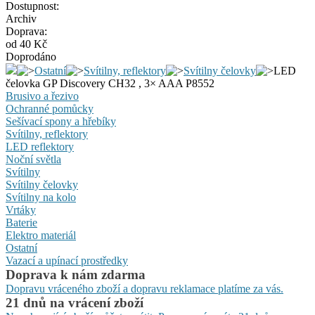
Dostupnost:
Archiv
Doprava:
od 40 Kč
Doprodáno
Ostatní
Svítilny, reflektory
Svítilny čelovky
LED
čelovka GP Discovery CH32 , 3× AAA P8552
Brusivo a řezivo
Ochranné pomůcky
Sešívací spony a hřebíky
Svítilny, reflektory
LED reflektory
Noční světla
Svítilny
Svítilny čelovky
Svítilny na kolo
Vrtáky
Baterie
Elektro materiál
Ostatní
Vazací a upínací prostředky
Doprava k nám zdarma
Dopravu vráceného zboží a dopravu reklamace platíme za vás.
21 dnů na vrácení zboží