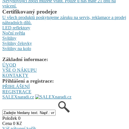
Nevyhovující zboží můžete vrátit. Pouze u nás máte 21 dnů na
vrácení.
Certifikovaný prodejce
U všech produktů poskytujeme záruku na servis, reklamace a prodej
náhradních dílů.
LED reflektory
Noční světla
Svítilny
Svítilny čelovky
Svítilny na kolo
Základní informace:
ÚVOD
VŠE O NÁKUPU
KONTAKTY
Přihlášení a registrace:
PŘIHLÁŠENÍ
REGISTRACE
SALEXnaradi.cz
Položek 0
Cena 0 Kč
Váš nákupní košík