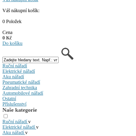
Váš nákupní košík:
0 Položek
Cena
0 Kč
Do košíku
Ruční nářadí
Elektrické nářadí
Aku nářadí
Pneumatické nářadí
Zahradní technika
Automobilové nářadí
Ostatní
Příslušenství
Naše kategorie
Ruční nářadí
v
Elektrické nářadí
v
Aku nářadí
v