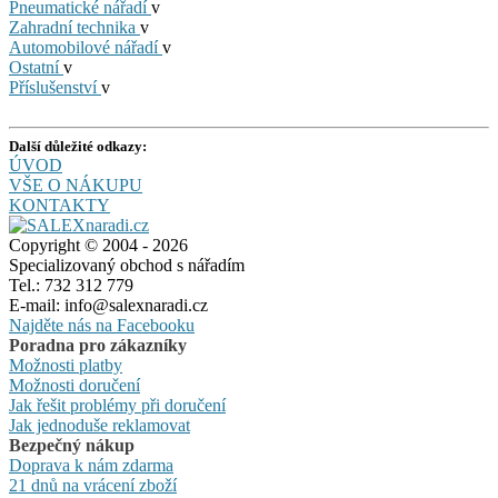
Pneumatické nářadí
v
Zahradní technika
v
Automobilové nářadí
v
Ostatní
v
Příslušenství
v
Další důležité odkazy:
ÚVOD
VŠE O NÁKUPU
KONTAKTY
Copyright © 2004 - 2026
Specializovaný obchod s nářadím
Tel.: 732 312 779
E-mail: info@salexnaradi.cz
Najděte nás na Facebooku
Poradna pro zákazníky
Možnosti platby
Možnosti doručení
Jak řešit problémy při doručení
Jak jednoduše reklamovat
Bezpečný nákup
Doprava k nám zdarma
21 dnů na vrácení zboží