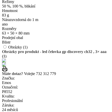
Režimy
50 %, 100 %, blikání
Hmotnost
83 g
Nárazuvzdorná do 1 m
ano
Rozměry
63 × 50 × 80 mm
Prodejní obal
Blistr
Obrázky (1)
Obrázky pro produkt - led čelovka gp discovery ch32 , 3× aaa
(1)
Máte dotaz?
Volejte 732 312 779
Značka:
Emos
Označení:
P8552
Kvalita:
Profesionální
Záruka:
24 měsíců