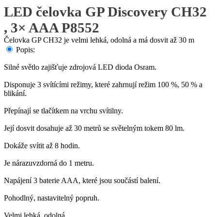
LED čelovka GP Discovery CH32
, 3× AAA P8552
Čelovka GP CH32 je velmi lehká, odolná a má dosvit až 30 m
Popis:
Silné světlo zajišťuje zdrojová LED dioda Osram.
Disponuje 3 svítícími režimy, které zahrnují režim 100 %, 50 % a
blikání.
Přepínají se tlačítkem na vrchu svítilny.
Její dosvit dosahuje až 30 metrů se světelným tokem 80 lm.
Dokáže svítit až 8 hodin.
Je nárazuvzdorná do 1 metru.
Napájení 3 baterie AAA, které jsou součástí balení.
Pohodlný, nastavitelný popruh.
Velmi lehká, odolná.