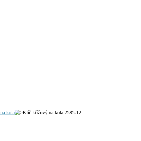
 na kola
Klíč křížový na kola 2585-12