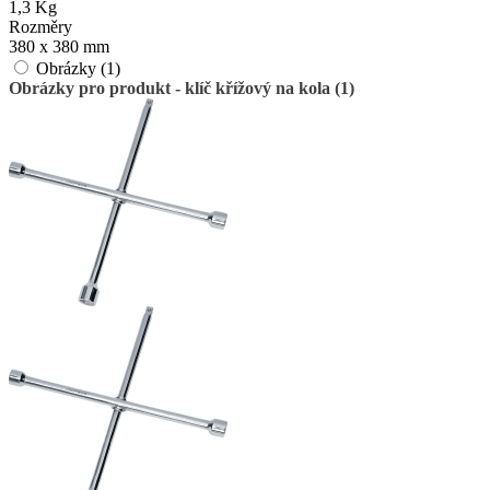
1,3 Kg
Rozměry
380 x 380 mm
Obrázky (1)
Obrázky pro produkt - klíč křížový na kola (1)