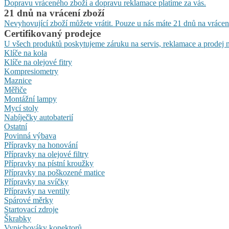
Dopravu vráceného zboží a dopravu reklamace platíme za vás.
21 dnů na vrácení zboží
Nevyhovující zboží můžete vrátit. Pouze u nás máte 21 dnů na vrácen
Certifikovaný prodejce
U všech produktů poskytujeme záruku na servis, reklamace a prodej n
Klíče na kola
Klíče na olejové fitry
Kompresiometry
Maznice
Měřiče
Montážní lampy
Mycí stoly
Nabíječky autobaterií
Ostatní
Povinná výbava
Přípravky na honování
Přípravky na olejové filtry
Přípravky na pístní kroužky
Přípravky na poškozené matice
Přípravky na svíčky
Přípravky na ventily
Spárové měrky
Startovací zdroje
Škrabky
Vypichováky konektorů