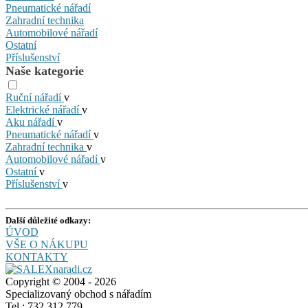
Pneumatické nářadí
Zahradní technika
Automobilové nářadí
Ostatní
Příslušenství
Naše kategorie
Ruční nářadí
v
Elektrické nářadí
v
Aku nářadí
v
Pneumatické nářadí
v
Zahradní technika
v
Automobilové nářadí
v
Ostatní
v
Příslušenství
v
Další důležité odkazy:
ÚVOD
VŠE O NÁKUPU
KONTAKTY
Copyright © 2004 - 2026
Specializovaný obchod s nářadím
Tel.: 732 312 779