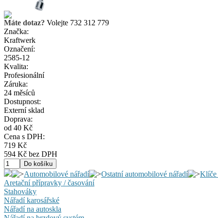
Máte dotaz?
Volejte 732 312 779
Značka:
Kraftwerk
Označení:
2585-12
Kvalita:
Profesionální
Záruka:
24 měsíců
Dostupnost:
Externí sklad
Doprava:
od 40 Kč
Cena s DPH:
719 Kč
594 Kč bez DPH
Automobilové nářadí
Ostatní automobilové nářadí
Klíče
Aretační přípravky / časování
Stahováky
Nářadí karosářské
Nářadí na autoskla
Nářadí na brzdový systém