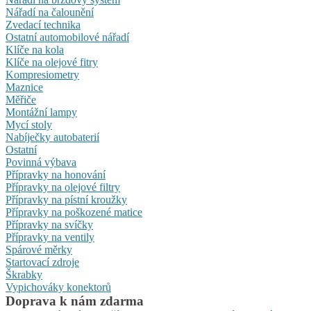
Nářadí na čalounění
Zvedací technika
Ostatní automobilové nářadí
Klíče na kola
Klíče na olejové fitry
Kompresiometry
Maznice
Měřiče
Montážní lampy
Mycí stoly
Nabíječky autobaterií
Ostatní
Povinná výbava
Přípravky na honování
Přípravky na olejové filtry
Přípravky na pístní kroužky
Přípravky na poškozené matice
Přípravky na svíčky
Přípravky na ventily
Spárové měrky
Startovací zdroje
Škrabky
Vypichováky konektorů
Doprava k nám zdarma