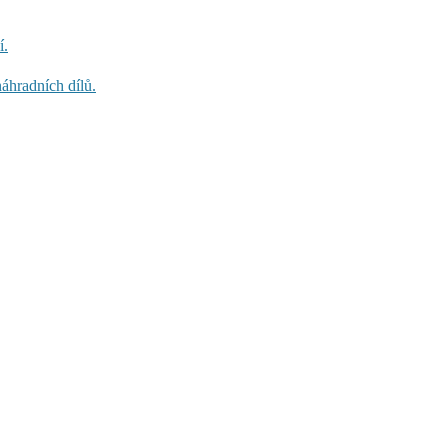
í.
áhradních dílů.