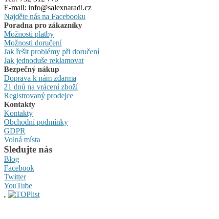
E-mail: info@salexnaradi.cz
Najděte nás na Facebooku
Poradna pro zákazníky
Možnosti platby
Možnosti doručení
Jak řešit problémy při doručení
Jak jednoduše reklamovat
Bezpečný nákup
Doprava k nám zdarma
21 dnů na vrácení zboží
Registrovaný prodejce
Kontakty
Kontakty
Obchodní podmínky
GDPR
Volná místa
Sledujte nás
Blog
Facebook
Twitter
YouTube
,