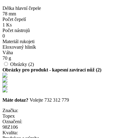
Délka hlavní čepele
78 mm
Počet čepelí
1 Ks
Počet nástrojů
0
Materiál rukojeti
Eloxovaný hliník
Váha
70 g
Obrázky (2)
Obrázky pro produkt - kapesní zavírací nůž (2)
Máte dotaz?
Volejte 732 312 779
Značka:
Topex
Označení:
98Z106
Kvalita: