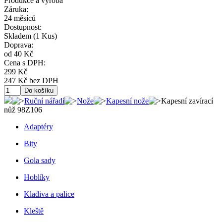
Produkce a výroba
Záruka:
24 měsíců
Dostupnost:
Skladem
(1 Kus)
Doprava:
od 40 Kč
Cena s DPH:
299 Kč
247 Kč bez DPH
Ruční nářadí
Nože
Kapesní nože
Kapesní zavírací
nůž 98Z106
Adaptéry
Bity
Gola sady
Hoblíky
Kladiva a palice
Kleště