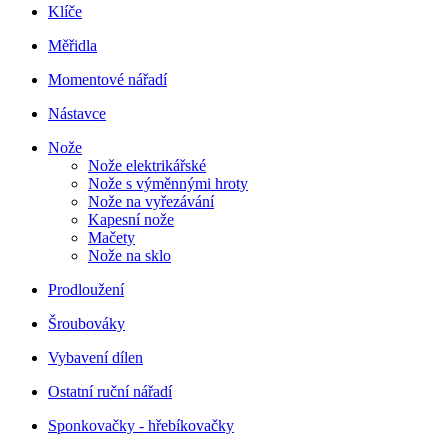
Klíče
Měřidla
Momentové nářadí
Nástavce
Nože
Nože elektrikářské
Nože s výměnnými hroty
Nože na vyřezávání
Kapesní nože
Mačety
Nože na sklo
Prodloužení
Šroubováky
Vybavení dílen
Ostatní ruční nářadí
Sponkovačky - hřebíkovačky